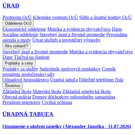
ÚRAD
Prednosta OcÚ
Klientske centrum OcÚ
Sídlo a úradné hodiny OcÚ
Oddelenia OcÚ
Ekonomické oddelenie
Matrika a evidencia obyvateľstva
Dane
Sociálne oddelenie
Stavebný úrad a životné prostredie
Personálna
agenda a mzdy
Útvar služieb a investičnej výstavby
Ako vybaviť?
Stavebný úrad a životné prostredie
Matrika a evidencia obyvateľstva
Dane
Tlačivá na žiadosti
Poplatky a ceny
Poplatky za služby
Sadzobník správnych poplatkov
Cenník
prenájmu spoločenskej sály
Odpadové hospodárstvo
Úradná tabuľa
Dôležité telefónne čísla
Školstvo
Základná škola
Materská škola
Základná umelecká škola
Obecná polícia
Domov dôchodcov milosrdného samaritána
Prenájom priestorov
Civilná ochrana
ÚRADNÁ TABUĽA
Oznámenie o uložení zásielky (Alexander Jánoška - 31.07.2026)