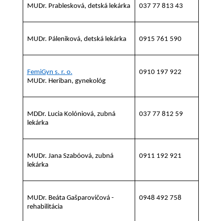
MUDr. Prablesková, detská lekárka
037 77 813 43
MUDr. Páleniková, detská lekárka
0915 761 590
FemiGyn s. r. o.
0910 197 922
MUDr. Heriban, gynekológ
MDDr. Lucia Kolóniová, zubná
037 77 812 59
lekárka
MUDr. Jana Szabóová, zubná
0911 192 921
lekárka
MUDr. Beáta Gašparovičová -
0948 492 758
rehabilitácia