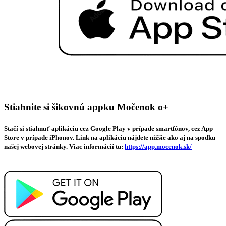
Stiahnite si šikovnú appku Močenok o+
Stačí si stiahnuť aplikáciu cez Google Play v prípade smartfónov, cez App
Store v prípade iPhonov. Link na aplikáciu nájdete nižšie ako aj na spodku
našej webovej stránky. Viac informácií tu:
https://app.mocenok.sk/