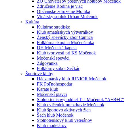
ZO Chovateľov poštových holubov Močenok
Združenie Rodina je viac
Občianske združenie Monika
Vinársky spolok Urban Močenok
Kultúra
Kultúrne stredisko
Klub amatérskych výtvarníkov
Ženský spevácky zbor Cantica
Folklórna skupina Močenčanka
DH Močenská kapela
Klub tvorivosti pri KS Močenok
Močenskí speváci
Zúgovanka
Folklórny súbor Sečkár
Športové kluby
Hádzanársky klub JUNIOR Močenok
FK Poľnohospodár
Karate klub
Močenskí plavci
Stolno-tenisový oddiel T. J Močenok "A+B+C"
Klub cvičeniek pre zdravie Močenok
Klub športovo aktívnych žien
Šach klub Močenok
Stolnotenisový klub veteránov
Klub modelárov