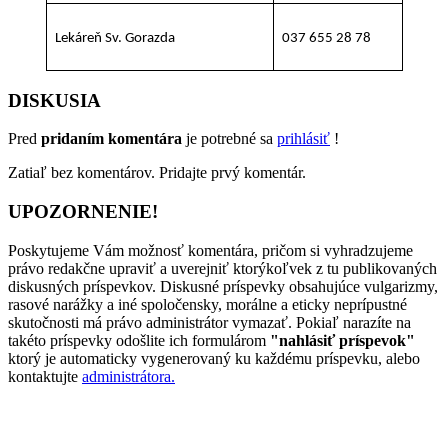
Lekáreň Sv. Gorazda
037 655 28 78
DISKUSIA
Pred
pridaním komentára
je potrebné sa
prihlásiť
!
Zatiaľ bez komentárov. Pridajte prvý komentár.
UPOZORNENIE!
Poskytujeme Vám možnosť komentára, pričom si vyhradzujeme
právo redakčne upraviť a uverejniť ktorýkoľvek z tu publikovaných
diskusných príspevkov. Diskusné príspevky obsahujúce vulgarizmy,
rasové narážky a iné spoločensky, morálne a eticky neprípustné
skutočnosti má právo administrátor vymazať. Pokiaľ narazíte na
takéto príspevky odošlite ich formulárom
"nahlásiť príspevok"
ktorý je automaticky vygenerovaný ku každému príspevku, alebo
kontaktujte
administrátora.