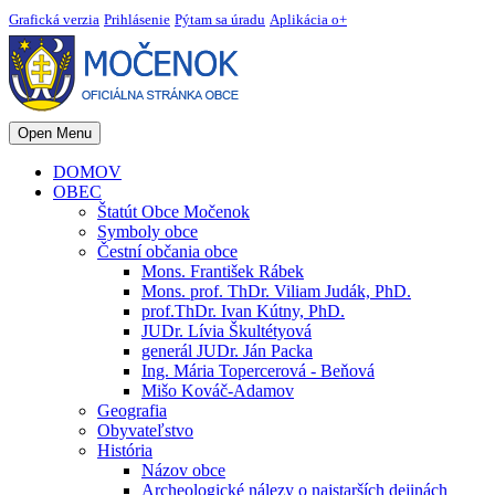
Grafická verzia
Prihlásenie
Pýtam sa úradu
Aplikácia o+
Open Menu
DOMOV
OBEC
Štatút Obce Močenok
Symboly obce
Čestní občania obce
Mons. František Rábek
Mons. prof. ThDr. Viliam Judák, PhD.
prof.ThDr. Ivan Kútny, PhD.
JUDr. Lívia Škultétyová
generál JUDr. Ján Packa
Ing. Mária Topercerová - Beňová
Mišo Kováč-Adamov
Geografia
Obyvateľstvo
História
Názov obce
Archeologické nálezy o najstarších dejinách