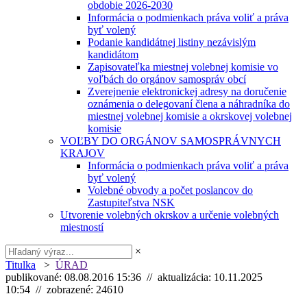
obdobie 2026-2030
Informácia o podmienkach práva voliť a práva
byť volený
Podanie kandidátnej listiny nezávislým
kandidátom
Zapisovateľka miestnej volebnej komisie vo
voľbách do orgánov samospráv obcí
Zverejnenie elektronickej adresy na doručenie
oznámenia o delegovaní člena a náhradníka do
miestnej volebnej komisie a okrskovej volebnej
komisie
VOĽBY DO ORGÁNOV SAMOSPRÁVNYCH
KRAJOV
Informácia o podmienkach práva voliť a práva
byť volený
Volebné obvody a počet poslancov do
Zastupiteľstva NSK
Utvorenie volebných okrskov a určenie volebných
miestností
×
Titulka
>
ÚRAD
publikované: 08.08.2016 15:36 // aktualizácia: 10.11.2025
10:54 // zobrazené: 24610