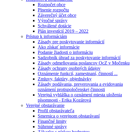
Rozpočet obce
Plnenie rozpočtu
Záverečný účet obce
Výročné správy
Schválené dotácie
Plán investícií 2019 – 2022
Prístup k informáciám
Zásady pre poskytovanie informácií
Ako získať informácie
Podanie žiadosti o informáciu
Sadzobník úhrad za poskytovanie informácií
Zásady odmeňovania poslancov OcZ v Močenku
Zásady ochrany osobných údajov
Oznámenie funkcií, zamestnaní, činností ...
Zmluvy, faktúry, objednávky
Zásady podávania, preverovania a evidovania
oznámení protispoločenskej činnosti
Verejná vyhláška o oznámení miesta uloženia
písomnosti - Erika Kozárová
Verejné obstarávanie
Profil obstarávateľa
Smernica o verejnom obstarávaní
Finančné limity
Súhrnné správy
Zákazky s nízkou hodnotou