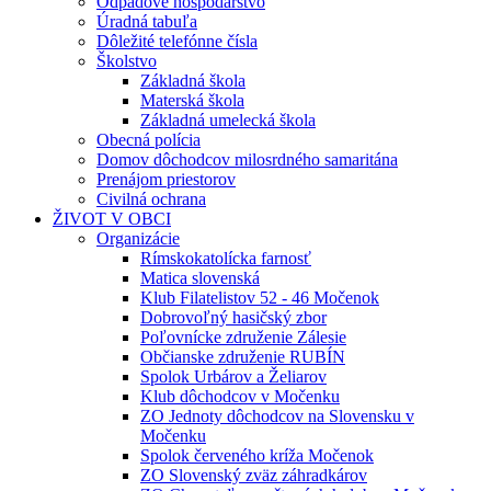
Odpadové hospodárstvo
Úradná tabuľa
Dôležité telefónne čísla
Školstvo
Základná škola
Materská škola
Základná umelecká škola
Obecná polícia
Domov dôchodcov milosrdného samaritána
Prenájom priestorov
Civilná ochrana
ŽIVOT V OBCI
Organizácie
Rímskokatolícka farnosť
Matica slovenská
Klub Filatelistov 52 - 46 Močenok
Dobrovoľný hasičský zbor
Poľovnícke združenie Zálesie
Občianske združenie RUBÍN
Spolok Urbárov a Želiarov
Klub dôchodcov v Močenku
ZO Jednoty dôchodcov na Slovensku v
Močenku
Spolok červeného kríža Močenok
ZO Slovenský zväz záhradkárov