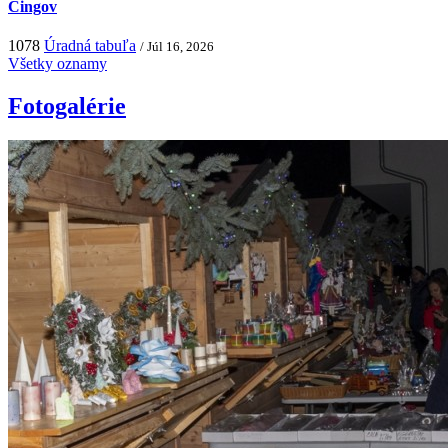
Čingov
1078
Úradná tabuľa
/ Júl 16, 2026
Všetky oznamy
Fotogalérie