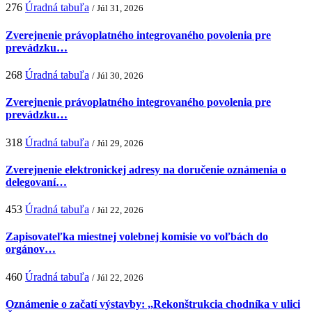
276
Úradná tabuľa
/ Júl 31, 2026
Zverejnenie právoplatného integrovaného povolenia pre
prevádzku…
268
Úradná tabuľa
/ Júl 30, 2026
Zverejnenie právoplatného integrovaného povolenia pre
prevádzku…
318
Úradná tabuľa
/ Júl 29, 2026
Zverejnenie elektronickej adresy na doručenie oznámenia o
delegovaní…
453
Úradná tabuľa
/ Júl 22, 2026
Zapisovateľka miestnej volebnej komisie vo voľbách do
orgánov…
460
Úradná tabuľa
/ Júl 22, 2026
Oznámenie o začatí výstavby: ,,Rekonštrukcia chodníka v ulici