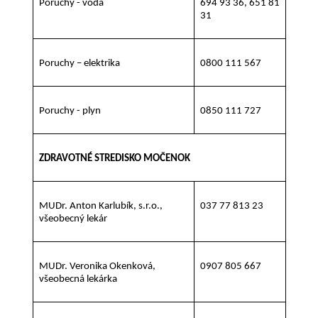
Poruchy - voda
694 93 36, 651 81
31
Poruchy – elektrika
0800 111 567
Poruchy - plyn
0850 111 727
ZDRAVOTNÉ STREDISKO MOČENOK
MUDr. Anton Karlubík, s.r.o.,
037 77 813 23
všeobecný lekár
MUDr. Veronika Okenková,
0907 805 667
všeobecná lekárka