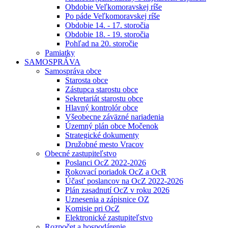
Obdobie Veľkomoravskej ríše
Po páde Veľkomoravskej ríše
Obdobie 14. - 17. storočia
Obdobie 18. - 19. storočia
Pohľad na 20. storočie
Pamiatky
SAMOSPRÁVA
Samospráva obce
Starosta obce
Zástupca starostu obce
Sekretariát starostu obce
Hlavný kontrolór obce
Všeobecne záväzné nariadenia
Územný plán obce Močenok
Strategické dokumenty
Družobné mesto Vracov
Obecné zastupiteľstvo
Poslanci OcZ 2022-2026
Rokovací poriadok OcZ a OcR
Účasť poslancov na OcZ 2022-2026
Plán zasadnutí OcZ v roku 2026
Uznesenia a zápisnice OZ
Komisie pri OcZ
Elektronické zastupiteľstvo
Rozpočet a hospodárenie