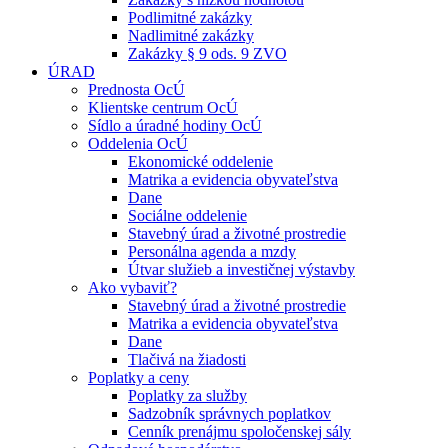
Podlimitné zakázky
Nadlimitné zakázky
Zakázky § 9 ods. 9 ZVO
ÚRAD
Prednosta OcÚ
Klientske centrum OcÚ
Sídlo a úradné hodiny OcÚ
Oddelenia OcÚ
Ekonomické oddelenie
Matrika a evidencia obyvateľstva
Dane
Sociálne oddelenie
Stavebný úrad a životné prostredie
Personálna agenda a mzdy
Útvar služieb a investičnej výstavby
Ako vybaviť?
Stavebný úrad a životné prostredie
Matrika a evidencia obyvateľstva
Dane
Tlačivá na žiadosti
Poplatky a ceny
Poplatky za služby
Sadzobník správnych poplatkov
Cenník prenájmu spoločenskej sály