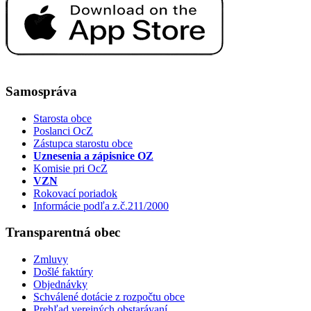
Samospráva
Starosta obce
Poslanci OcZ
Zástupca starostu obce
Uznesenia a zápisnice OZ
Komisie pri OcZ
VZN
Rokovací poriadok
Informácie podľa z.č.211/2000
Transparentná obec
Zmluvy
Došlé faktúry
Objednávky
Schválené dotácie z rozpočtu obce
Prehľad verejných obstarávaní