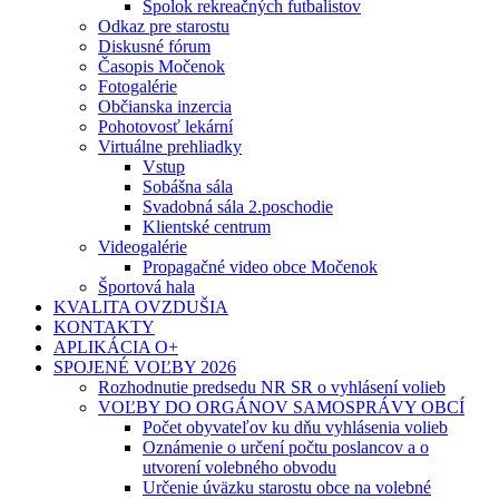
Spolok rekreačných futbalistov
Odkaz pre starostu
Diskusné fórum
Časopis Močenok
Fotogalérie
Občianska inzercia
Pohotovosť lekární
Virtuálne prehliadky
Vstup
Sobášna sála
Svadobná sála 2.poschodie
Klientské centrum
Videogalérie
Propagačné video obce Močenok
Športová hala
KVALITA OVZDUŠIA
KONTAKTY
APLIKÁCIA O+
SPOJENÉ VOĽBY 2026
Rozhodnutie predsedu NR SR o vyhlásení volieb
VOĽBY DO ORGÁNOV SAMOSPRÁVY OBCÍ
Počet obyvateľov ku dňu vyhlásenia volieb
Oznámenie o určení počtu poslancov a o
utvorení volebného obvodu
Určenie úväzku starostu obce na volebné