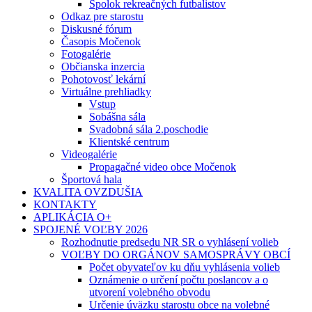
Spolok rekreačných futbalistov
Odkaz pre starostu
Diskusné fórum
Časopis Močenok
Fotogalérie
Občianska inzercia
Pohotovosť lekární
Virtuálne prehliadky
Vstup
Sobášna sála
Svadobná sála 2.poschodie
Klientské centrum
Videogalérie
Propagačné video obce Močenok
Športová hala
KVALITA OVZDUŠIA
KONTAKTY
APLIKÁCIA O+
SPOJENÉ VOĽBY 2026
Rozhodnutie predsedu NR SR o vyhlásení volieb
VOĽBY DO ORGÁNOV SAMOSPRÁVY OBCÍ
Počet obyvateľov ku dňu vyhlásenia volieb
Oznámenie o určení počtu poslancov a o
utvorení volebného obvodu
Určenie úväzku starostu obce na volebné