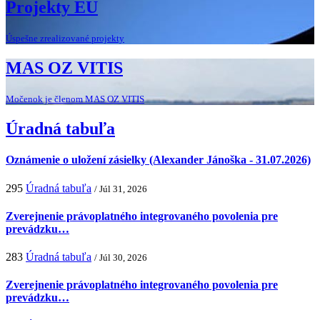
Projekty EU
Úspešne zrealizované projekty
MAS OZ VITIS
Močenok je členom MAS OZ VITIS
Úradná tabuľa
Oznámenie o uložení zásielky (Alexander Jánoška - 31.07.2026)
295
Úradná tabuľa
/ Júl 31, 2026
Zverejnenie právoplatného integrovaného povolenia pre
prevádzku…
283
Úradná tabuľa
/ Júl 30, 2026
Zverejnenie právoplatného integrovaného povolenia pre
prevádzku…