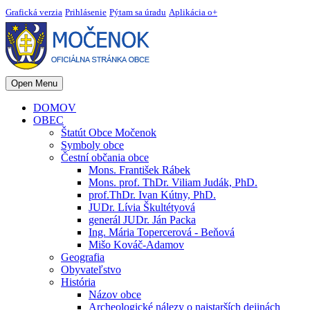
Grafická verzia
Prihlásenie
Pýtam sa úradu
Aplikácia o+
Open Menu
DOMOV
OBEC
Štatút Obce Močenok
Symboly obce
Čestní občania obce
Mons. František Rábek
Mons. prof. ThDr. Viliam Judák, PhD.
prof.ThDr. Ivan Kútny, PhD.
JUDr. Lívia Škultétyová
generál JUDr. Ján Packa
Ing. Mária Topercerová - Beňová
Mišo Kováč-Adamov
Geografia
Obyvateľstvo
História
Názov obce
Archeologické nálezy o najstarších dejinách