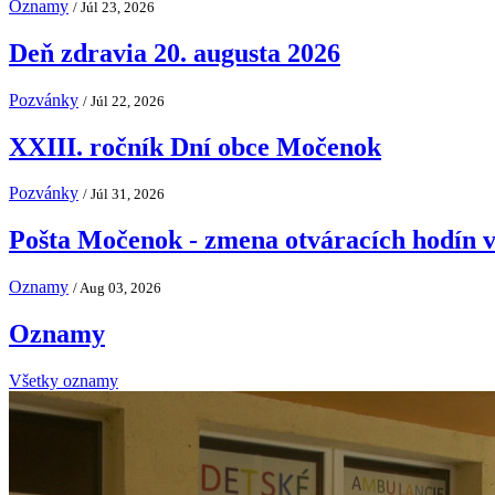
Oznamy
/ Júl 23, 2026
Deň zdravia 20. augusta 2026
Pozvánky
/ Júl 22, 2026
XXIII. ročník Dní obce Močenok
Pozvánky
/ Júl 31, 2026
Pošta Močenok - zmena otváracích hodín v
Oznamy
/ Aug 03, 2026
Oznamy
Všetky oznamy