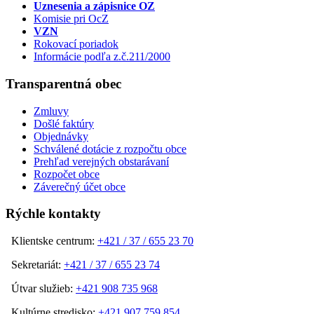
Uznesenia a zápisnice OZ
Komisie pri OcZ
VZN
Rokovací poriadok
Informácie podľa z.č.211/2000
Transparentná obec
Zmluvy
Došlé faktúry
Objednávky
Schválené dotácie z rozpočtu obce
Prehľad verejných obstarávaní
Rozpočet obce
Záverečný účet obce
Rýchle kontakty
Klientske centrum:
+421 / 37 / 655 23 70
Sekretariát:
+421 / 37 / 655 23 74
Útvar služieb:
+421 908 735 968
Kultúrne stredisko:
+421 907 759 854