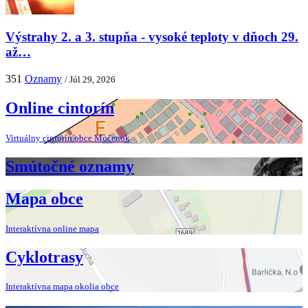
Výstrahy 2. a 3. stupňa - vysoké teploty v dňoch 29.
až…
351
Oznamy
/ Júl 29, 2026
Online cintorín
Virtuálny cintorín obce Močenok
Smútočné oznamy
Mapa obce
Interaktívna online mapa
Cyklotrasy
Interaktívna mapa okolia obce