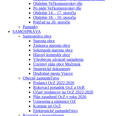
Obdobie Veľkomoravskej ríše
Po páde Veľkomoravskej ríše
Obdobie 14. - 17. storočia
Obdobie 18. - 19. storočia
Pohľad na 20. storočie
Pamiatky
SAMOSPRÁVA
Samospráva obce
Starosta obce
Zástupca starostu obce
Sekretariát starostu obce
Hlavný kontrolór obce
Všeobecne záväzné nariadenia
Územný plán obce Močenok
Strategické dokumenty
Družobné mesto Vracov
Obecné zastupiteľstvo
Poslanci OcZ 2022-2026
Rokovací poriadok OcZ a OcR
Účasť poslancov na OcZ 2022-2026
Plán zasadnutí OcZ v roku 2026
Uznesenia a zápisnice OZ
Komisie pri OcZ
Elektronické zastupiteľstvo
Rozpočet a hospodárenie