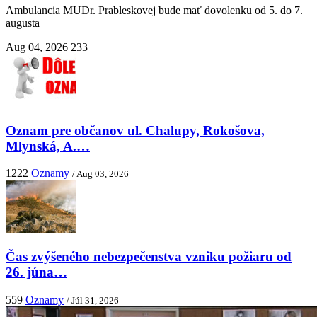
Ambulancia MUDr. Prableskovej bude mať dovolenku od 5. do 7.
augusta
Aug 04, 2026
233
Oznam pre občanov ul. Chalupy, Rokošova,
Mlynská, A.…
1222
Oznamy
/ Aug 03, 2026
Čas zvýšeného nebezpečenstva vzniku požiaru od
26. júna…
559
Oznamy
/ Júl 31, 2026