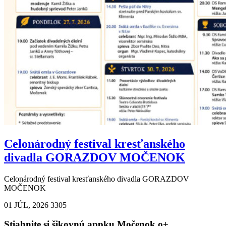
Celonárodný festival kresťanského
divadla GORAZDOV MOČENOK
Celonárodný festival kresťanského divadla GORAZDOV
MOČENOK
01 JÚL, 2026
3305
Stiahnite si šikovnú appku Močenok o+