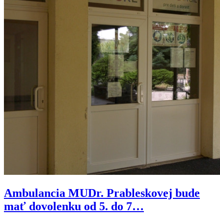
Ambulancia MUDr. Prableskovej bude
mať dovolenku od 5. do 7…