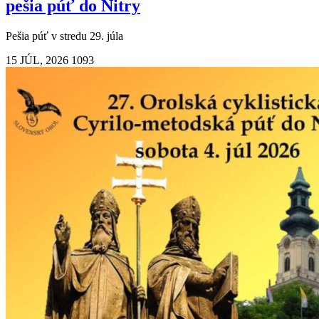
pešia púť do Nitry
Pešia púť v stredu 29. júla
15 JÚL, 2026
1093