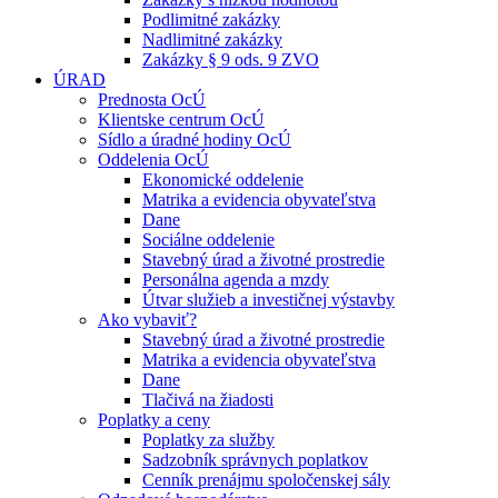
Podlimitné zakázky
Nadlimitné zakázky
Zakázky § 9 ods. 9 ZVO
ÚRAD
Prednosta OcÚ
Klientske centrum OcÚ
Sídlo a úradné hodiny OcÚ
Oddelenia OcÚ
Ekonomické oddelenie
Matrika a evidencia obyvateľstva
Dane
Sociálne oddelenie
Stavebný úrad a životné prostredie
Personálna agenda a mzdy
Útvar služieb a investičnej výstavby
Ako vybaviť?
Stavebný úrad a životné prostredie
Matrika a evidencia obyvateľstva
Dane
Tlačivá na žiadosti
Poplatky a ceny
Poplatky za služby
Sadzobník správnych poplatkov
Cenník prenájmu spoločenskej sály