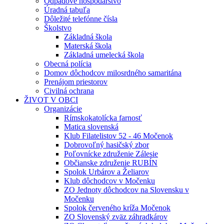
Odpadové hospodárstvo
Úradná tabuľa
Dôležité telefónne čísla
Školstvo
Základná škola
Materská škola
Základná umelecká škola
Obecná polícia
Domov dôchodcov milosrdného samaritána
Prenájom priestorov
Civilná ochrana
ŽIVOT V OBCI
Organizácie
Rímskokatolícka farnosť
Matica slovenská
Klub Filatelistov 52 - 46 Močenok
Dobrovoľný hasičský zbor
Poľovnícke združenie Zálesie
Občianske združenie RUBÍN
Spolok Urbárov a Želiarov
Klub dôchodcov v Močenku
ZO Jednoty dôchodcov na Slovensku v
Močenku
Spolok červeného kríža Močenok
ZO Slovenský zväz záhradkárov