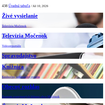
438
Úradná tabuľa
/ Júl 10, 2026
Živé vysielanie
Televízia Močenok
Televízia Močenok
Videoreportáže
Spravodajstvo
Knižnica
Knižnično informačný systém
Obecný rozhlas
Zoznam zverejnených hlásení obce Močenok