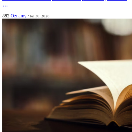
…
882
Oznamy
/ Júl 30, 2026