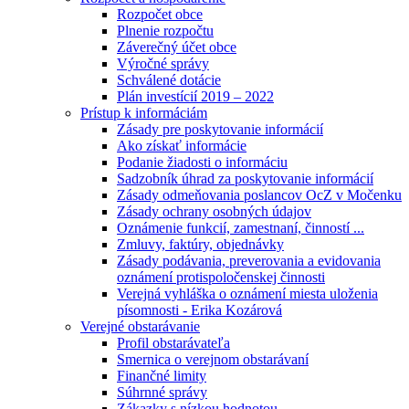
Rozpočet obce
Plnenie rozpočtu
Záverečný účet obce
Výročné správy
Schválené dotácie
Plán investícií 2019 – 2022
Prístup k informáciám
Zásady pre poskytovanie informácií
Ako získať informácie
Podanie žiadosti o informáciu
Sadzobník úhrad za poskytovanie informácií
Zásady odmeňovania poslancov OcZ v Močenku
Zásady ochrany osobných údajov
Oznámenie funkcií, zamestnaní, činností ...
Zmluvy, faktúry, objednávky
Zásady podávania, preverovania a evidovania
oznámení protispoločenskej činnosti
Verejná vyhláška o oznámení miesta uloženia
písomnosti - Erika Kozárová
Verejné obstarávanie
Profil obstarávateľa
Smernica o verejnom obstarávaní
Finančné limity
Súhrnné správy
Zákazky s nízkou hodnotou