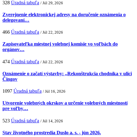
328
Úradná tabuľa
/ Júl 29, 2026
Zverejnenie elektronickej adresy na doručenie oznámenia o
delegovaní…
466
Úradná tabuľa
/ Júl 22, 2026
Zapisovateľka miestnej volebnej komisie vo voľbách do
orgánov…
474
Úradná tabuľa
/ Júl 22, 2026
Oznámenie o začatí výstavby: ,,Rekonštrukcia chodníka v ulici
Čingov
1097
Úradná tabuľa
/ Júl 16, 2026
Utvorenie volebných okrskov a určenie volebných miestností
pre voľby…
523
Úradná tabuľa
/ Júl 14, 2026
Stav životného prostredia Duslo a. s. - jún 2026.