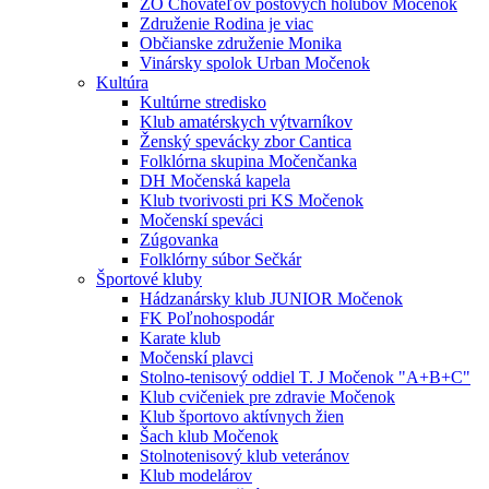
ZO Chovateľov poštových holubov Močenok
Združenie Rodina je viac
Občianske združenie Monika
Vinársky spolok Urban Močenok
Kultúra
Kultúrne stredisko
Klub amatérskych výtvarníkov
Ženský spevácky zbor Cantica
Folklórna skupina Močenčanka
DH Močenská kapela
Klub tvorivosti pri KS Močenok
Močenskí speváci
Zúgovanka
Folklórny súbor Sečkár
Športové kluby
Hádzanársky klub JUNIOR Močenok
FK Poľnohospodár
Karate klub
Močenskí plavci
Stolno-tenisový oddiel T. J Močenok "A+B+C"
Klub cvičeniek pre zdravie Močenok
Klub športovo aktívnych žien
Šach klub Močenok
Stolnotenisový klub veteránov
Klub modelárov