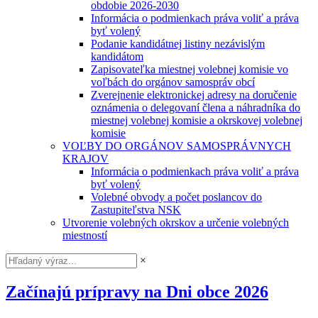
obdobie 2026-2030
Informácia o podmienkach práva voliť a práva
byť volený
Podanie kandidátnej listiny nezávislým
kandidátom
Zapisovateľka miestnej volebnej komisie vo
voľbách do orgánov samospráv obcí
Zverejnenie elektronickej adresy na doručenie
oznámenia o delegovaní člena a náhradníka do
miestnej volebnej komisie a okrskovej volebnej
komisie
VOĽBY DO ORGÁNOV SAMOSPRÁVNYCH
KRAJOV
Informácia o podmienkach práva voliť a práva
byť volený
Volebné obvody a počet poslancov do
Zastupiteľstva NSK
Utvorenie volebných okrskov a určenie volebných
miestností
×
Začínajú prípravy na Dni obce 2026