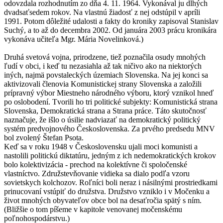
odovzdala rozhodnutím zo dňa 4. 11. 1964. Vykonával ju dlhých
dvadsaťsedem rokov. Na vlastnú žiadosť z nej odstúpil v apríli
1991. Potom dôležité udalosti a fakty do kroniky zapisoval Stanislav
Suchý, a to až do decembra 2002. Od januára 2003 prácu kronikára
vykonáva učiteľa Mgr. Mária Novelinková.)
Druhá svetová vojna, prirodzene, tiež poznačila osudy mnohých
ľudí v obci, i keď tu nezasiahla až tak ničivo ako na niektorých
iných, najmä povstaleckých územiach Slovenska. Na jej konci sa
aktivizovali členovia Komunistickej strany Slovenska a založili
prípravný výbor Miestneho národného výboru, ktorý vznikol hneď
po oslobodení. Tvorili ho tri politické subjekty: Komunistická strana
Slovenska, Demokratická strana a Strana práce. Táto skutočnosť
naznačuje, že išlo o úsilie nadviazať na demokratický politický
systém predvojnového Československa. Za prvého predsedu MNV
bol zvolený Štefan Psota.
Keď sa v roku 1948 v Československu ujali moci komunisti a
nastolili politickú diktatúru, jedným z ich nedemokratických krokov
bolo kolektivizácia - prechod na kolektívne či spoločenské
vlastníctvo. Združstevňovanie vidieka sa dialo podľa vzoru
sovietskych kolchozov. Roľníci boli neraz i násilnými prostriedkami
prinucovaní vstúpiť do družstva. Družstvo vzniklo i v Močenku a
život mnohých obyvateľov obce bol na desaťročia spätý s ním.
(Bližšie o tom píšeme v kapitole venovanej močenskému
poľnohospodárstvu.)