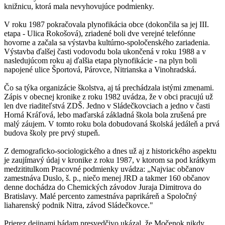
knižnicu, ktorá mala nevyhovujúce podmienky.
V roku 1987 pokračovala plynofikácia obce (dokončila sa jej III.
etapa - Ulica Rokošová), zriadené boli dve verejné telefónne
hovorne a začala sa výstavba kultúrno-spoločenského zariadenia.
Výstavba ďalšej časti vodovodu bola ukončená v roku 1988 a v
nasledujúcom roku aj ďalšia etapa plynofikácie - na plyn boli
napojené ulice Športová, Párovce, Nitrianska a Vinohradská.
Čo sa týka organizácie školstva, aj tá prechádzala istými zmenami.
Zápis v obecnej kronike z roku 1982 uvádza, že v obci pracujú už
len dve riaditeľstvá ZDŠ. Jedno v Sládečkovciach a jedno v časti
Horná Kráľová, lebo maďarská základná škola bola zrušená pre
malý záujem. V tomto roku bola dobudovaná školská jedáleň a prvá
budova školy pre prvý stupeň.
Z demograficko-sociologického a dnes už aj z historického aspektu
je zaujímavý údaj v kronike z roku 1987, v ktorom sa pod krátkym
medzititulkom Pracovné podmienky uvádza: „Najviac občanov
zamestnáva Duslo, š. p., niečo menej JRD a takmer 160 občanov
denne dochádza do Chemických závodov Juraja Dimitrova do
Bratislavy. Malé percento zamestnáva paprikáreň a Spoločný
liaharenský podnik Nitra, závod Sládečkovce."
Prierez dejinami hádam presvedčivo ukázal, že Močenok nikdy