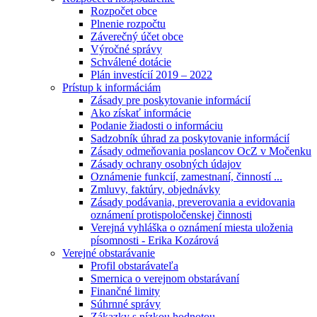
Rozpočet obce
Plnenie rozpočtu
Záverečný účet obce
Výročné správy
Schválené dotácie
Plán investícií 2019 – 2022
Prístup k informáciám
Zásady pre poskytovanie informácií
Ako získať informácie
Podanie žiadosti o informáciu
Sadzobník úhrad za poskytovanie informácií
Zásady odmeňovania poslancov OcZ v Močenku
Zásady ochrany osobných údajov
Oznámenie funkcií, zamestnaní, činností ...
Zmluvy, faktúry, objednávky
Zásady podávania, preverovania a evidovania
oznámení protispoločenskej činnosti
Verejná vyhláška o oznámení miesta uloženia
písomnosti - Erika Kozárová
Verejné obstarávanie
Profil obstarávateľa
Smernica o verejnom obstarávaní
Finančné limity
Súhrnné správy
Zákazky s nízkou hodnotou