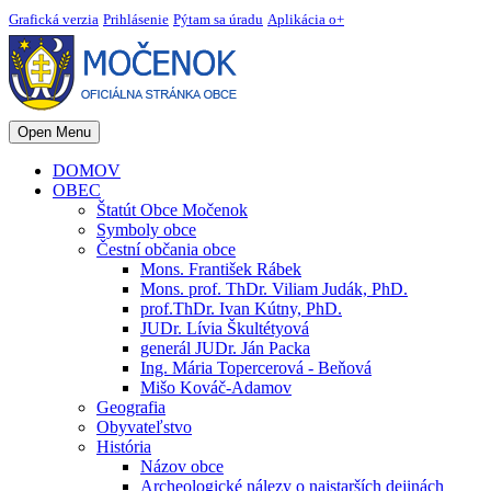
Grafická verzia
Prihlásenie
Pýtam sa úradu
Aplikácia o+
Open Menu
DOMOV
OBEC
Štatút Obce Močenok
Symboly obce
Čestní občania obce
Mons. František Rábek
Mons. prof. ThDr. Viliam Judák, PhD.
prof.ThDr. Ivan Kútny, PhD.
JUDr. Lívia Škultétyová
generál JUDr. Ján Packa
Ing. Mária Topercerová - Beňová
Mišo Kováč-Adamov
Geografia
Obyvateľstvo
História
Názov obce
Archeologické nálezy o najstarších dejinách