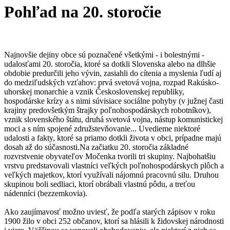
Pohľad na 20. storočie
Najnovšie dejiny obce sú poznačené všetkými - i bolestnými -
udalosťami 20. storočia, ktoré sa dotkli Slovenska alebo na dlhšie
obdobie predurčili jeho vývin, zasiahli do cítenia a myslenia ľudí aj
do medziľudských vzťahov: prvá svetová vojna, rozpad Rakúsko-
uhorskej monarchie a vznik Československej republiky,
hospodárske krízy a s nimi súvisiace sociálne pohyby (v južnej časti
krajiny predovšetkým štrajky poľnohospodárskych robotníkov),
vznik slovenského štátu, druhá svetová vojna, nástup komunistickej
moci a s ním spojené združstevňovanie... Uvedieme niektoré
udalosti a fakty, ktoré sa priamo dotkli života v obci, prípadne majú
dosah až do súčasnosti.Na začiatku 20. storočia základné
rozvrstvenie obyvateľov Močenka tvorili tri skupiny. Najbohatšiu
vrstvu predstavovali vlastníci veľkých poľnohospodárskych plôch a
veľkých majetkov, ktorí využívali nájomnú pracovnú silu. Druhou
skupinou boli sedliaci, ktorí obrábali vlastnú pôdu, a treťou
nádenníci (bezzemkovia).
Ako zaujímavosť možno uviesť, že podľa starých zápisov v roku
1900 žilo v obci 252 občanov, ktorí sa hlásili k židovskej národnosti