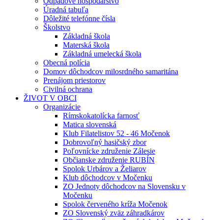
Odpadové hospodárstvo
Úradná tabuľa
Dôležité telefónne čísla
Školstvo
Základná škola
Materská škola
Základná umelecká škola
Obecná polícia
Domov dôchodcov milosrdného samaritána
Prenájom priestorov
Civilná ochrana
ŽIVOT V OBCI
Organizácie
Rímskokatolícka farnosť
Matica slovenská
Klub Filatelistov 52 - 46 Močenok
Dobrovoľný hasičský zbor
Poľovnícke združenie Zálesie
Občianske združenie RUBÍN
Spolok Urbárov a Želiarov
Klub dôchodcov v Močenku
ZO Jednoty dôchodcov na Slovensku v
Močenku
Spolok červeného kríža Močenok
ZO Slovenský zväz záhradkárov