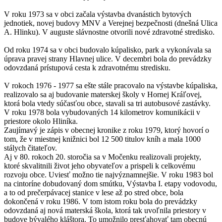
V roku 1973 sa v obci začala výstavba dvanástich bytových
jednotiek, novej budovy MNV a Verejnej bezpečnosti (dnešná Ulica
A. Hlinku). V auguste slávnostne otvorili nové zdravotné stredisko.
Od roku 1974 sa v obci budovalo kúpalisko, park a vykonávala sa
úprava pravej strany Hlavnej ulice. V decembri bola do prevádzky
odovzdaná prístupová cesta k zdravotnému stredisku.
V rokoch 1976 - 1977 sa ešte stále pracovalo na výstavbe kúpaliska,
realizovalo sa aj budovanie materskej školy v Hornej Kráľovej,
ktorá bola vtedy súčasťou obce, stavali sa tri autobusové zastávky.
V roku 1978 bola vybudovaných 14 kilometrov komunikácii v
priestore okolo Hliníka.
Zaujímavý je zápis v obecnej kronike z roku 1979, ktorý hovorí o
tom, že v miestnej knižnici bol 12 500 titulov kníh a mala 1000
stálych čitateľov.
Aj v 80. rokoch 20. storočia sa v Močenku realizovali projekty,
ktoré skvalitnili život jeho obyvateľov a prispeli k celkovému
rozvoju obce. Uviesť možno tie najvýznamnejšie. V roku 1983 bol
na cintoríne dobudovaný dom smútku, Výstavba I. etapy vodovodu,
a to od prečerpávacej stanice v lese až po stred obce, bola
dokončená v roku 1986. V tom istom roku bola do prevádzky
odovzdaná aj nová materská škola, ktorá tak uvoľnila priestory v
budove bývalého kláštora. To umožnilo presťahovať tam obecnú