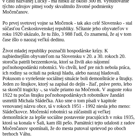
v časti nazvanej Lúčky - má hĺbku až okolo 300 m. Vybudovanie
týchto zdrojov pitnej vody skvalitnilo životné podmienky
Močenčanov.
Po prvej svetovej vojne sa Močenok - tak ako celé Slovensko - stal
súčasťou Československej republiky. Sčítanie jeho obyvateľov v
roku 1920 ukázalo, že tu žilo, 3 988 ľudí, čo znamená, že aj v tom
čase išlo o naozaj veľkú dedinu.
Život mladej republiky poznačili hospodárske krízy. K
najbiednejším obyvateľom na Slovensku v 20. a 30. rokoch 20.
storočia patrili bezzemkovia, ktorí sa živili ako nájomní
poľnohospodárski robotníci. Vo chvíli, keď pre nich nebola práca,
ich rodiny sa ocitali na pokraji hladu, alebo naozaj hladovali.
Pokusom o vyriešenie sociálnej situácie boli demonštrácie a štrajky.
Jeden zo štrajkov, ktorý sa zapísal do dejín - žiaľ, práve preto, lebo
sa skončil tragicky -, sa viaže priamo na Močenok. V auguste roku
1922 tu počas štrajku poľnohospodárskych robotníkov žandári
usmrtili Michala Sládečka. Ako sme o tom písali v kapitole
venovanej názvu obce, tá v rokoch 1951 - 1992 niesla jeho meno:
Sládečkovce. Močenskí robotníci sa zúčastnili aj veľkej
demonštrácie za lepšie sociálne postavenie pracujúcich v roku 1935,
ktorá sa konala v Šali, kam išli pešo. Pamätníci tejto udalosti z radov
Močenčanov spomínali, že do mesta putoval sprievod po oboch
brehoch Váhu.