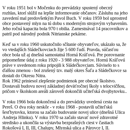
V roku 1951 bol v Močenku do prevádzky spustený obecný
rozhlas, ktorí slúžil na lepšie informovanie občanov. Zásluhu na jeho
zavedení mal predovšetkým Pavol Buch. V roku 1959 bol uprostred
obce postavený mlyn na tú dobu s moderným strojovým vybavením.
Jeho ročná kapacita bola 970 t obilia. Zamestnával 14 pracovníkov a
patril pod národný podnik Nitrianske pekárne.
Keď sa v roku 1960 uskutočnilo sčítanie obyvateľov, ukázalo sa, že
vo vtedajších Sládečkovciach žije 5 600 ľudí. Pravda, súčasťou
obce bola už aj dnešná samostatná Horná Kráľová. Pre porovnanie
pripomeňme údaj z roku 1920 - 3 988 obyvateľov. Hornú Kráľovú
práve v uvedenom roku pripojili k Sládečkovciam. Súviselo to s
ďalšou zmenou - bol zrušený tzv. malý okres Šaľa a Sládečkovce sa
dostali do Okresu Nitra.
Rok 1962 priniesol zlepšenie podmienok pre obecné školstvo.
Dostavali budovu novej základnej deväťročnej školy s telocvičňou,
pričom v školskom areáli zároveň dokončili učiteľská dvojbytovku..
V roku 1966 bola dokončená a do prevádzky uvedená cesta na
Pereš. O dva roky neskôr - v roku 1968 - postavili učiteľskú
šesťbytovku, ktorou sa začalo budovanie novej ulice (dnešná Ulica
Andreja Hlinku). V roku 1970 sa začalo stavať nové zdravotné
stredisko a ukončila sa výstavba bezprašných ciest v častiach
Rokošová I, II, III, Chalupy, Mlynská ulica a Párovce I, II.