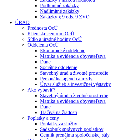
Podlimitné zakázky
Nadlimitné zakázky
Zakázky § 9 ods. 9 ZVO
ÚRAD
Prednosta OcÚ
Klientske centrum OcÚ
Sídlo a úradné hodiny OcÚ
Oddelenia OcÚ
Ekonomické oddelenie
Matrika a evidencia obyvateľstva
Dane
Sociálne oddelenie
Stavebný úrad a životné prostredie
Personálna agenda a mzdy
Útvar služieb a investičnej výstavby
Ako vybaviť?
Stavebný úrad a životné prostredie
Matrika a evidencia obyvateľstva
Dane
Tlačivá na žiadosti
Poplatky a ceny
Poplatky za služby
Sadzobník správnych poplatkov
Cenník prenájmu spoločenskej sály