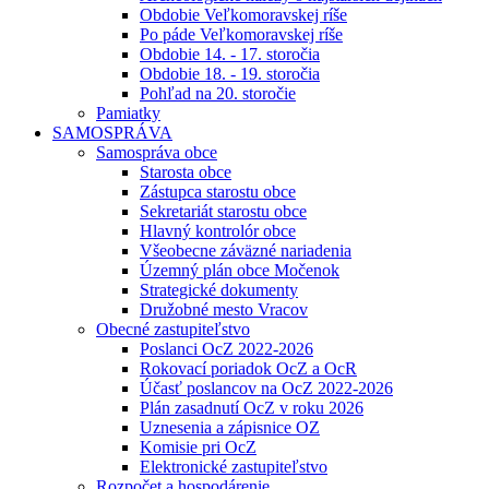
Obdobie Veľkomoravskej ríše
Po páde Veľkomoravskej ríše
Obdobie 14. - 17. storočia
Obdobie 18. - 19. storočia
Pohľad na 20. storočie
Pamiatky
SAMOSPRÁVA
Samospráva obce
Starosta obce
Zástupca starostu obce
Sekretariát starostu obce
Hlavný kontrolór obce
Všeobecne záväzné nariadenia
Územný plán obce Močenok
Strategické dokumenty
Družobné mesto Vracov
Obecné zastupiteľstvo
Poslanci OcZ 2022-2026
Rokovací poriadok OcZ a OcR
Účasť poslancov na OcZ 2022-2026
Plán zasadnutí OcZ v roku 2026
Uznesenia a zápisnice OZ
Komisie pri OcZ
Elektronické zastupiteľstvo
Rozpočet a hospodárenie