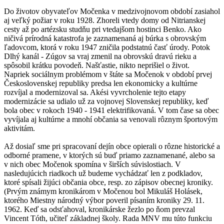
Do životov obyvateľov Močenka v medzivojnovom období zasiahol
aj veľký požiar v roku 1928. Zhoreli vtedy domy od Nitrianskej
cesty až po artézsku studňu pri vtedajšom hostinci Benko. Ako
ničivá prírodná katastrofa je zaznamenaná aj búrka s obrovským
ľadovcom, ktorá v roku 1947 zničila podstatnú časť úrody. Potok
Dlhý kanál - Zúgov sa vraj zmenil na obrovskú dravú rieku a
spôsobil krátku povodeň. Našťastie, nikto neprišiel o život.
Napriek sociálnym problémom v štáte sa Močenok v období prvej
Československej republiky predsa len ekonomicky a kultúrne
rozvíjal a modernizoval sa. Akési vyvrcholenie tejto etapy
modernizácie sa udialo už za vojnovej Slovenskej republiky, keď
bola obec v rokoch 1940 - 1941 elektrifikovaná. V tom čase sa obec
vyvíjala aj kultúrne a mnohí občania sa venovali rôznym športovým
aktivitám.
Až dosiaľ sme pri spracovaní dejín obce opierali o rôzne historické a
odborné pramene, v ktorých sú buď priamo zaznamenané, alebo sa
v nich obec Močenok spomína v širších súvislostiach. V
nasledujúcich riadkoch už budeme vychádzať len z podkladov,
ktoré spísali žijúci občania obce, resp. zo zápisov obecnej kroniky.
(Prvým známym kronikárom v Močenou bol Mikuláš Holásek,
ktorého Miestny národný výbor poveril písaním kroniky 29. 11.
1962. Keď sa odsťahoval, kronikárske žezlo po ňom prevzal
Vincent Tóth, učiteľ základnej školy. Rada MNV mu túto funkciu