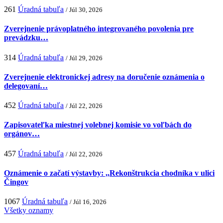
261
Úradná tabuľa
/ Júl 30, 2026
Zverejnenie právoplatného integrovaného povolenia pre
prevádzku…
314
Úradná tabuľa
/ Júl 29, 2026
Zverejnenie elektronickej adresy na doručenie oznámenia o
delegovaní…
452
Úradná tabuľa
/ Júl 22, 2026
Zapisovateľka miestnej volebnej komisie vo voľbách do
orgánov…
457
Úradná tabuľa
/ Júl 22, 2026
Oznámenie o začatí výstavby: ,,Rekonštrukcia chodníka v ulici
Čingov
1067
Úradná tabuľa
/ Júl 16, 2026
Všetky oznamy