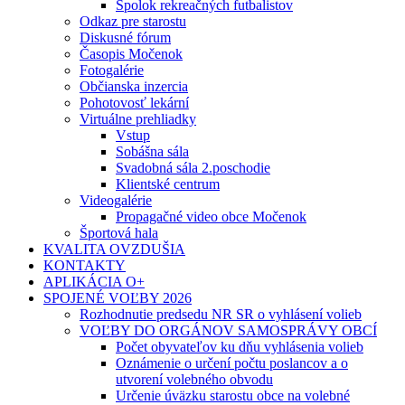
Spolok rekreačných futbalistov
Odkaz pre starostu
Diskusné fórum
Časopis Močenok
Fotogalérie
Občianska inzercia
Pohotovosť lekární
Virtuálne prehliadky
Vstup
Sobášna sála
Svadobná sála 2.poschodie
Klientské centrum
Videogalérie
Propagačné video obce Močenok
Športová hala
KVALITA OVZDUŠIA
KONTAKTY
APLIKÁCIA O+
SPOJENÉ VOĽBY 2026
Rozhodnutie predsedu NR SR o vyhlásení volieb
VOĽBY DO ORGÁNOV SAMOSPRÁVY OBCÍ
Počet obyvateľov ku dňu vyhlásenia volieb
Oznámenie o určení počtu poslancov a o
utvorení volebného obvodu
Určenie úväzku starostu obce na volebné