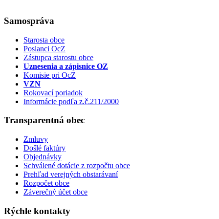
Samospráva
Starosta obce
Poslanci OcZ
Zástupca starostu obce
Uznesenia a zápisnice OZ
Komisie pri OcZ
VZN
Rokovací poriadok
Informácie podľa z.č.211/2000
Transparentná obec
Zmluvy
Došlé faktúry
Objednávky
Schválené dotácie z rozpočtu obce
Prehľad verejných obstarávaní
Rozpočet obce
Záverečný účet obce
Rýchle kontakty