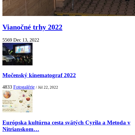
Vianočné trhy 2022
5569
Dec 13, 2022
Močenský kinematograf 2022
4833
Fotogalérie
/ Júl 22, 2022
Európska kultúrna cesta svätých Cyrila a Metoda v
Nitrianskom…