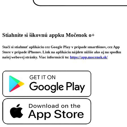
Stiahnite si šikovnú appku Močenok o+
Stačí si stiahnuť aplikáciu cez Google Play v prípade smartfónov, cez App
Store v prípade iPhonov. Link na aplikáciu nájdete nižšie ako aj na spodku
našej webovej stránky. Viac informácií tu:
https://app.mocenok.sk/