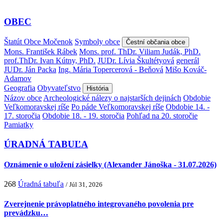
OBEC
Štatút Obce Močenok
Symboly obce
Čestní občania obce
Mons. František Rábek
Mons. prof. ThDr. Viliam Judák, PhD.
prof.ThDr. Ivan Kútny, PhD.
JUDr. Lívia Škultétyová
generál
JUDr. Ján Packa
Ing. Mária Topercerová - Beňová
Mišo Kováč-
Adamov
Geografia
Obyvateľstvo
História
Názov obce
Archeologické nálezy o najstarších dejinách
Obdobie
Veľkomoravskej ríše
Po páde Veľkomoravskej ríše
Obdobie 14. -
17. storočia
Obdobie 18. - 19. storočia
Pohľad na 20. storočie
Pamiatky
ÚRADNÁ TABUĽA
Oznámenie o uložení zásielky (Alexander Jánoška - 31.07.2026)
268
Úradná tabuľa
/ Júl 31, 2026
Zverejnenie právoplatného integrovaného povolenia pre
prevádzku…