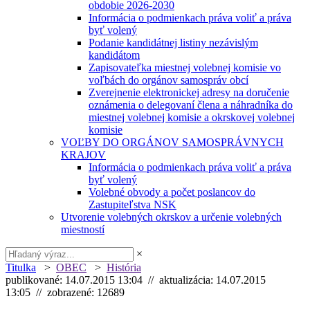
obdobie 2026-2030
Informácia o podmienkach práva voliť a práva
byť volený
Podanie kandidátnej listiny nezávislým
kandidátom
Zapisovateľka miestnej volebnej komisie vo
voľbách do orgánov samospráv obcí
Zverejnenie elektronickej adresy na doručenie
oznámenia o delegovaní člena a náhradníka do
miestnej volebnej komisie a okrskovej volebnej
komisie
VOĽBY DO ORGÁNOV SAMOSPRÁVNYCH
KRAJOV
Informácia o podmienkach práva voliť a práva
byť volený
Volebné obvody a počet poslancov do
Zastupiteľstva NSK
Utvorenie volebných okrskov a určenie volebných
miestností
×
Titulka
>
OBEC
>
História
publikované: 14.07.2015 13:04 // aktualizácia: 14.07.2015
13:05 // zobrazené: 12689