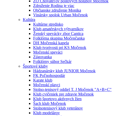
ZO Chovateľov poštových holubov Močenok
Združenie Rodina je viac
Občianske združenie Monika
Vinársky spolok Urban Močenok
Kultúra
Kultúrne stredisko
Klub amatérskych výtvarníkov
Ženský spevácky zbor Cantica
Folklórna skupina Močenčanka
DH Močenská kapela
Klub tvorivosti pri KS Močenok
Močenskí speváci
Zúgovanka
Folklórny súbor Sečkár
Športové kluby
Hádzanársky klub JUNIOR Močenok
FK Poľnohospodár
Karate klub
Močenskí plavci
Stolno-tenisový oddiel T. J Močenok "A+B+C"
Klub cvičeniek pre zdravie Močenok
Klub športovo aktívnych žien
Šach klub Močenok
Stolnotenisový klub veteránov
Klub modelárov