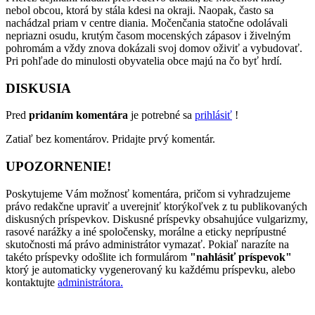
nebol obcou, ktorá by stála kdesi na okraji. Naopak, často sa
nachádzal priam v centre diania. Močenčania statočne odolávali
nepriazni osudu, krutým časom mocenských zápasov i živelným
pohromám a vždy znova dokázali svoj domov oživiť a vybudovať.
Pri pohľade do minulosti obyvatelia obce majú na čo byť hrdí.
DISKUSIA
Pred
pridaním komentára
je potrebné sa
prihlásiť
!
Zatiaľ bez komentárov. Pridajte prvý komentár.
UPOZORNENIE!
Poskytujeme Vám možnosť komentára, pričom si vyhradzujeme
právo redakčne upraviť a uverejniť ktorýkoľvek z tu publikovaných
diskusných príspevkov. Diskusné príspevky obsahujúce vulgarizmy,
rasové narážky a iné spoločensky, morálne a eticky neprípustné
skutočnosti má právo administrátor vymazať. Pokiaľ narazíte na
takéto príspevky odošlite ich formulárom
"nahlásiť príspevok"
ktorý je automaticky vygenerovaný ku každému príspevku, alebo
kontaktujte
administrátora.