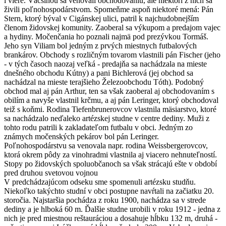
i viere. Väčšinou sa venovali obchodovaniu, ale niektorí z nich sa
živili poľnohospodárstvom. Spomeňme aspoň niektoré mená: Pán
Stern, ktorý býval v Cigánskej ulici, patril k najchudobnejším
členom židovskej komunity. Zaoberal sa výkupom a predajom vajec
a hydiny. Močenčania ho poznali najmä pod prezývkou Tormáš.
Jeho syn Viliam bol jedným z prvých miestnych futbalových
brankárov. Obchody s rozličným tovarom vlastnili pán Fischer (jeho
- v tých časoch naozaj veľká - predajňa sa nachádzala na mieste
dnešného obchodu Kútny) a pani Bichlerová (jej obchod sa
nachádzal na mieste terajšieho Železoobchodu Tóth). Podobný
obchod mal aj pán Arthur, ten sa však zaoberal aj obchodovaním s
obilím a navyše vlastnil krčmu, a aj pán Leringer, ktorý obchodoval
teiž s koňmi. Rodina Tiefenbrunerovcov vlastnila mäsiarstvo, ktoré
sa nachádzalo neďaleko artézskej studne v centre dediny. Muži z
tohto rodu patrili k zakladateľom futbalu v obci. Jedným zo
známych močenských pekárov bol pán Leringer.
Poľnohospodárstvu sa venovala napr. rodina Weissbergerovcov,
ktorá okrem pôdy za vinohradmi vlastnila aj viacero nehnuteľností.
Stopy po židovských spoluobčanoch sa však strácajú ešte v období
pred druhou svetovou vojnou
V predchádzajúcom odseku sme spomenuli artézsku studňu.
Niekoľko takýchto studní v obci postupne navŕtali na začiatku 20.
storočia. Najstaršia pochádza z roku 1900, nachádza sa v strede
dediny a je hlboká 60 m. Ďalšie studne urobili v roku 1912 - jedna z
nich je pred miestnou reštauráciou a dosahuje hĺbku 132 m, druhá -