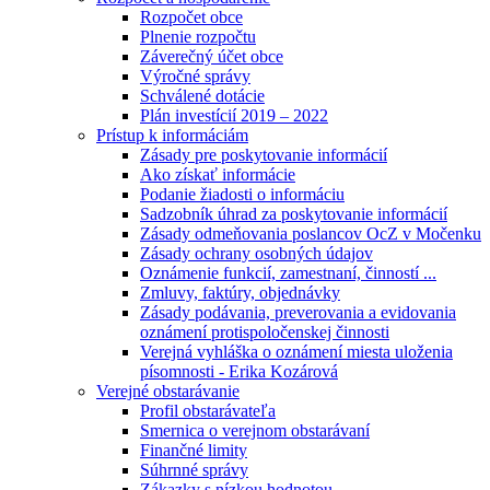
Rozpočet obce
Plnenie rozpočtu
Záverečný účet obce
Výročné správy
Schválené dotácie
Plán investícií 2019 – 2022
Prístup k informáciám
Zásady pre poskytovanie informácií
Ako získať informácie
Podanie žiadosti o informáciu
Sadzobník úhrad za poskytovanie informácií
Zásady odmeňovania poslancov OcZ v Močenku
Zásady ochrany osobných údajov
Oznámenie funkcií, zamestnaní, činností ...
Zmluvy, faktúry, objednávky
Zásady podávania, preverovania a evidovania
oznámení protispoločenskej činnosti
Verejná vyhláška o oznámení miesta uloženia
písomnosti - Erika Kozárová
Verejné obstarávanie
Profil obstarávateľa
Smernica o verejnom obstarávaní
Finančné limity
Súhrnné správy
Zákazky s nízkou hodnotou