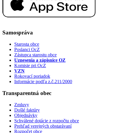
Samospráva
Starosta obce
Poslanci OcZ
Zástupca starostu obce
Uznesenia a zápisnice OZ
Komisie pri OcZ
VZN
Rokovací poriadok
Informácie podľa z.č.211/2000
Transparentná obec
Zmluvy
Došlé faktúry
Objednávky
Schválené dotácie z rozpočtu obce
Prehľad verejných obstarávaní
Rozpočet obce