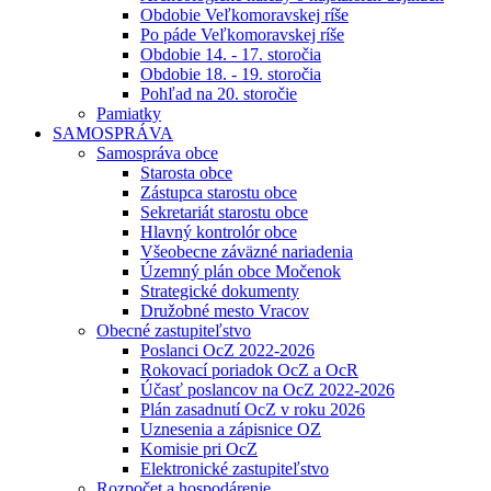
Obdobie Veľkomoravskej ríše
Po páde Veľkomoravskej ríše
Obdobie 14. - 17. storočia
Obdobie 18. - 19. storočia
Pohľad na 20. storočie
Pamiatky
SAMOSPRÁVA
Samospráva obce
Starosta obce
Zástupca starostu obce
Sekretariát starostu obce
Hlavný kontrolór obce
Všeobecne záväzné nariadenia
Územný plán obce Močenok
Strategické dokumenty
Družobné mesto Vracov
Obecné zastupiteľstvo
Poslanci OcZ 2022-2026
Rokovací poriadok OcZ a OcR
Účasť poslancov na OcZ 2022-2026
Plán zasadnutí OcZ v roku 2026
Uznesenia a zápisnice OZ
Komisie pri OcZ
Elektronické zastupiteľstvo
Rozpočet a hospodárenie