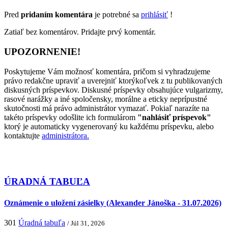
Pred
pridaním komentára
je potrebné sa
prihlásiť
!
Zatiaľ bez komentárov. Pridajte prvý komentár.
UPOZORNENIE!
Poskytujeme Vám možnosť komentára, pričom si vyhradzujeme
právo redakčne upraviť a uverejniť ktorýkoľvek z tu publikovaných
diskusných príspevkov. Diskusné príspevky obsahujúce vulgarizmy,
rasové narážky a iné spoločensky, morálne a eticky neprípustné
skutočnosti má právo administrátor vymazať. Pokiaľ narazíte na
takéto príspevky odošlite ich formulárom
"nahlásiť príspevok"
ktorý je automaticky vygenerovaný ku každému príspevku, alebo
kontaktujte
administrátora.
ÚRADNÁ TABUĽA
Oznámenie o uložení zásielky (Alexander Jánoška - 31.07.2026)
301
Úradná tabuľa
/ Júl 31, 2026