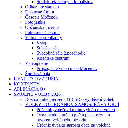
Spolok rekreačných futbalistov
Odkaz pre starostu
Diskusné fórum
Časopis Močenok
Fotogalérie
Občianska inzercia
Pohotovosť lekární
Virtuálne prehliadky
Vstup
Sobášna sála
Svadobná sála 2.poschodie
Klientské centrum
Videogalérie
Propagačné video obce Močenok
Športová hala
KVALITA OVZDUŠIA
KONTAKTY
APLIKÁCIA O+
SPOJENÉ VOĽBY 2026
Rozhodnutie predsedu NR SR o vyhlásení volieb
VOĽBY DO ORGÁNOV SAMOSPRÁVY OBCÍ
Počet obyvateľov ku dňu vyhlásenia volieb
Oznámenie o určení počtu poslancov a o
utvorení volebného obvodu
Určenie úväzku starostu obce na volebné