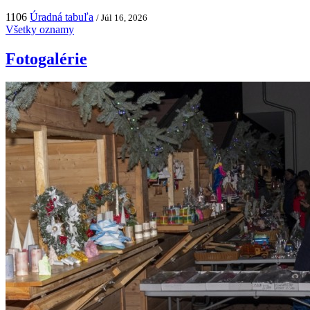
1106
Úradná tabuľa
/ Júl 16, 2026
Všetky oznamy
Fotogalérie