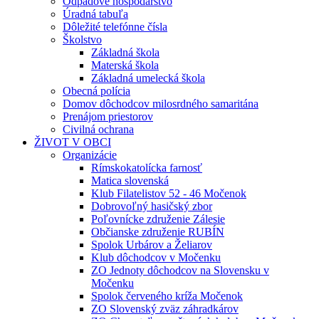
Odpadové hospodárstvo
Úradná tabuľa
Dôležité telefónne čísla
Školstvo
Základná škola
Materská škola
Základná umelecká škola
Obecná polícia
Domov dôchodcov milosrdného samaritána
Prenájom priestorov
Civilná ochrana
ŽIVOT V OBCI
Organizácie
Rímskokatolícka farnosť
Matica slovenská
Klub Filatelistov 52 - 46 Močenok
Dobrovoľný hasičský zbor
Poľovnícke združenie Zálesie
Občianske združenie RUBÍN
Spolok Urbárov a Želiarov
Klub dôchodcov v Močenku
ZO Jednoty dôchodcov na Slovensku v
Močenku
Spolok červeného kríža Močenok
ZO Slovenský zväz záhradkárov