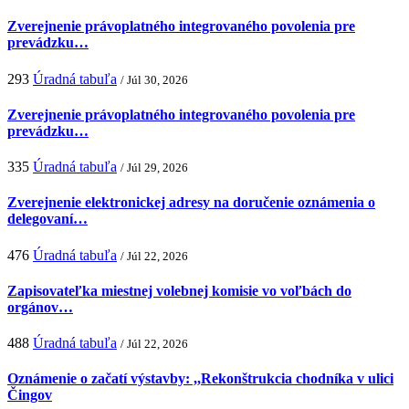
Zverejnenie právoplatného integrovaného povolenia pre
prevádzku…
293
Úradná tabuľa
/ Júl 30, 2026
Zverejnenie právoplatného integrovaného povolenia pre
prevádzku…
335
Úradná tabuľa
/ Júl 29, 2026
Zverejnenie elektronickej adresy na doručenie oznámenia o
delegovaní…
476
Úradná tabuľa
/ Júl 22, 2026
Zapisovateľka miestnej volebnej komisie vo voľbách do
orgánov…
488
Úradná tabuľa
/ Júl 22, 2026
Oznámenie o začatí výstavby: ,,Rekonštrukcia chodníka v ulici
Čingov