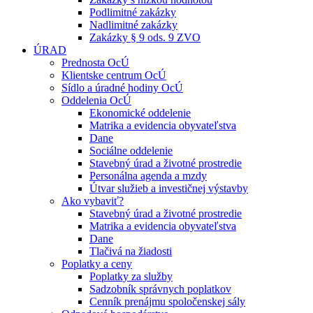
Podlimitné zakázky
Nadlimitné zakázky
Zakázky § 9 ods. 9 ZVO
ÚRAD
Prednosta OcÚ
Klientske centrum OcÚ
Sídlo a úradné hodiny OcÚ
Oddelenia OcÚ
Ekonomické oddelenie
Matrika a evidencia obyvateľstva
Dane
Sociálne oddelenie
Stavebný úrad a životné prostredie
Personálna agenda a mzdy
Útvar služieb a investičnej výstavby
Ako vybaviť?
Stavebný úrad a životné prostredie
Matrika a evidencia obyvateľstva
Dane
Tlačivá na žiadosti
Poplatky a ceny
Poplatky za služby
Sadzobník správnych poplatkov
Cenník prenájmu spoločenskej sály