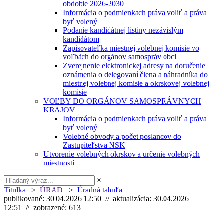
obdobie 2026-2030
Informácia o podmienkach práva voliť a práva
byť volený
Podanie kandidátnej listiny nezávislým
kandidátom
Zapisovateľka miestnej volebnej komisie vo
voľbách do orgánov samospráv obcí
Zverejnenie elektronickej adresy na doručenie
oznámenia o delegovaní člena a náhradníka do
miestnej volebnej komisie a okrskovej volebnej
komisie
VOĽBY DO ORGÁNOV SAMOSPRÁVNYCH
KRAJOV
Informácia o podmienkach práva voliť a práva
byť volený
Volebné obvody a počet poslancov do
Zastupiteľstva NSK
Utvorenie volebných okrskov a určenie volebných
miestností
×
Titulka
>
ÚRAD
>
Úradná tabuľa
publikované: 30.04.2026 12:50 // aktualizácia: 30.04.2026
12:51 // zobrazené: 613