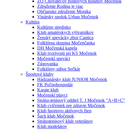
ZO Chovateľov poštových holubov Močenok
Združenie Rodina je viac
Občianske združenie Monika
Vinársky spolok Urban Močenok
Kultúra
Kultúrne stredisko
Klub amatérskych výtvarníkov
Ženský spevácky zbor Cantica
Folklórna skupina Močenčanka
DH Močenská kapela
Klub tvorivosti pri KS Močenok
Močenskí speváci
Zúgovanka
Folklórny súbor Sečkár
Športové kluby
Hádzanársky klub JUNIOR Močenok
FK Poľnohospodár
Karate klub
Močenskí plavci
Stolno-tenisový oddiel T. J Močenok "A+B+C"
Klub cvičeniek pre zdravie Močenok
Klub športovo aktívnych žien
Šach klub Močenok
Stolnotenisový klub veteránov
Klub modelárov