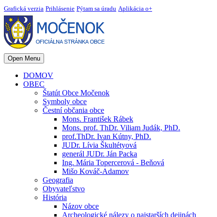
Grafická verzia
Prihlásenie
Pýtam sa úradu
Aplikácia o+
Open Menu
DOMOV
OBEC
Štatút Obce Močenok
Symboly obce
Čestní občania obce
Mons. František Rábek
Mons. prof. ThDr. Viliam Judák, PhD.
prof.ThDr. Ivan Kútny, PhD.
JUDr. Lívia Škultétyová
generál JUDr. Ján Packa
Ing. Mária Topercerová - Beňová
Mišo Kováč-Adamov
Geografia
Obyvateľstvo
História
Názov obce
Archeologické nálezy o najstarších dejinách