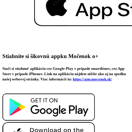
Stiahnite si šikovnú appku Močenok o+
Stačí si stiahnuť aplikáciu cez Google Play v prípade smartfónov, cez App
Store v prípade iPhonov. Link na aplikáciu nájdete nižšie ako aj na spodku
našej webovej stránky. Viac informácií tu:
https://app.mocenok.sk/