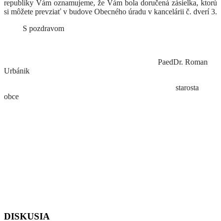
republiky Vám oznamujeme, že Vám bola
doručená zásielka, ktorú
si môžete prevziať v budove Obecného úradu v kancelárii č. dverí 3.
S pozdravom
PaedDr. Roman
Urbánik
starosta
obce
DISKUSIA