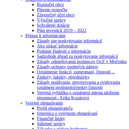
Rozpočet obce
Plnenie rozpočtu
Záverečný účet obce
Výročné správy
Schválené dotácie
Plán investícií 2019 – 2022
Prístup k informáciám
Zásady pre poskytovanie informácií
Ako získať informácie
Podanie žiadosti o informáciu
Sadzobník úhrad za poskytovanie informácií
Zásady odmeňovania poslancov OcZ v Močenku
Zásady ochrany osobných údajov
Oznámenie funkcií, zamestnaní, činností ...
Zmluvy, faktúry, objednávky
Zásady podávania, preverovania a evidovania
oznámení protispoločenskej činnosti
Verejná vyhláška o oznámení miesta uloženia
písomnosti - Erika Kozárová
Verejné obstarávanie
Profil obstarávateľa
Smernica o verejnom obstarávaní
Finančné limity
Súhrnné správy
Zákazky s nízkou hodnotou