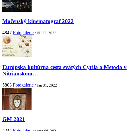
Močenský kinematograf 2022
4847
Fotogalérie
/ Júl 22, 2022
Európska kultúrna cesta svätých Cyrila a Metoda v
Nitrianskom…
5803
Fotogalérie
/ Jan 31, 2022
GM 2021
4244
Fotogalérie
/ Aug 06, 2021