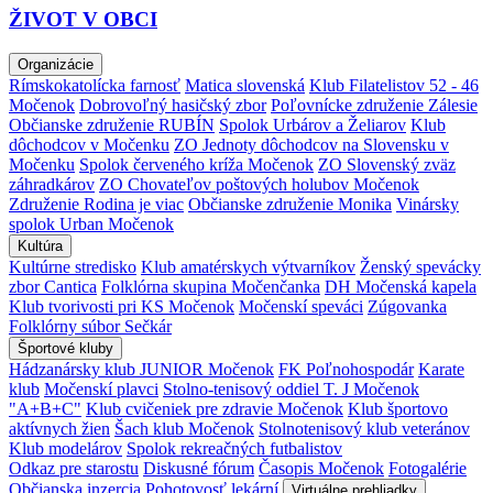
ŽIVOT V OBCI
Organizácie
Rímskokatolícka farnosť
Matica slovenská
Klub Filatelistov 52 - 46
Močenok
Dobrovoľný hasičský zbor
Poľovnícke združenie Zálesie
Občianske združenie RUBÍN
Spolok Urbárov a Želiarov
Klub
dôchodcov v Močenku
ZO Jednoty dôchodcov na Slovensku v
Močenku
Spolok červeného kríža Močenok
ZO Slovenský zväz
záhradkárov
ZO Chovateľov poštových holubov Močenok
Združenie Rodina je viac
Občianske združenie Monika
Vinársky
spolok Urban Močenok
Kultúra
Kultúrne stredisko
Klub amatérskych výtvarníkov
Ženský spevácky
zbor Cantica
Folklórna skupina Močenčanka
DH Močenská kapela
Klub tvorivosti pri KS Močenok
Močenskí speváci
Zúgovanka
Folklórny súbor Sečkár
Športové kluby
Hádzanársky klub JUNIOR Močenok
FK Poľnohospodár
Karate
klub
Močenskí plavci
Stolno-tenisový oddiel T. J Močenok
"A+B+C"
Klub cvičeniek pre zdravie Močenok
Klub športovo
aktívnych žien
Šach klub Močenok
Stolnotenisový klub veteránov
Klub modelárov
Spolok rekreačných futbalistov
Odkaz pre starostu
Diskusné fórum
Časopis Močenok
Fotogalérie
Občianska inzercia
Pohotovosť lekární
Virtuálne prehliadky