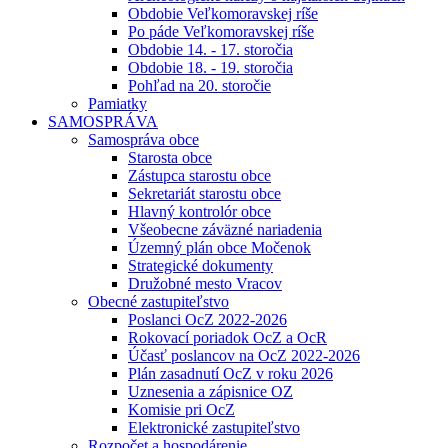
Obdobie Veľkomoravskej ríše
Po páde Veľkomoravskej ríše
Obdobie 14. - 17. storočia
Obdobie 18. - 19. storočia
Pohľad na 20. storočie
Pamiatky
SAMOSPRÁVA
Samospráva obce
Starosta obce
Zástupca starostu obce
Sekretariát starostu obce
Hlavný kontrolór obce
Všeobecne záväzné nariadenia
Územný plán obce Močenok
Strategické dokumenty
Družobné mesto Vracov
Obecné zastupiteľstvo
Poslanci OcZ 2022-2026
Rokovací poriadok OcZ a OcR
Účasť poslancov na OcZ 2022-2026
Plán zasadnutí OcZ v roku 2026
Uznesenia a zápisnice OZ
Komisie pri OcZ
Elektronické zastupiteľstvo
Rozpočet a hospodárenie