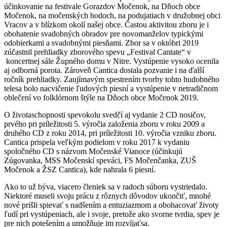
účinkovanie na festivale Gorazdov Močenok, na Dňoch obce
Močenok, na močenských hodoch, na podujatiach v družobnej obci
Vracov a v blízkom okolí našej obce. Častou aktivitou zboru je i
obohatenie svadobných obradov pre novomanželov typickými
odobierkami a svadobnými piesňami. Zbor sa v októbri 2019
zúčastnil prehliadky zborového spevu „Festival Cantate“ v
koncertnej sále Župného domu v Nitre. Vystúpenie vysoko ocenila
aj odborná porota. Zároveň Cantica dostala pozvanie i na ďalší
ročník prehliadky. Zaujímavým spestrením tvorby tohto hudobného
telesa bolo nacvičenie ľudových piesní a vystúpenie v netradičnom
oblečení vo folklórnom štýle na Dňoch obce Močenok 2019.
O životaschopnosti spevokolu svedčí aj vydanie 2 CD nosičov,
prvého pri príležitosti 5. výročia založenia zboru v roku 2009 a
druhého CD z roku 2014, pri príležitosti 10. výročia vzniku zboru.
Cantica prispela veľkým podielom v roku 2017 k vydaniu
spoločného CD s názvom Močenské Vianoce (účinkujú
Zúgovanka, MSS Močenskí speváci, FS Močenčanka, ZUŠ
Močenok a ŽSZ Cantica), kde nahrala 6 piesní.
Ako to už býva, viacero členiek sa v radoch súboru vystriedalo.
Niektoré museli svoju prácu z rôznych dôvodov ukončiť, mnohé
nové prišli spievať s nadšením a entuziazmom a obohacovať životy
ľudí pri vystúpeniach, ale i svoje, pretože ako svorne tvrdia, spev je
pre nich potešením a umožňuje im rozvíjaťsa.