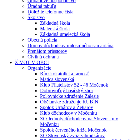
Odpadové hospodárstvo
Úradná tabuľa
Dôležité telefónne čísla
Školstvo
Základná škola
Materská škola
Základná umelecká škola
Obecná polícia
Domov dôchodcov milosrdného samaritána
Prenájom priestorov
Civilná ochrana
ŽIVOT V OBCI
Organizácie
Rímskokatolícka farnosť
Matica slovenská
Klub Filatelistov 52 - 46 Močenok
Dobrovoľný hasičský zbor
Poľovnícke združenie Zálesie
Občianske združenie RUBÍN
Spolok Urbárov a Želiarov
Klub dôchodcov v Močenku
ZO Jednoty dôchodcov na Slovensku v
Močenku
Spolok červeného kríža Močenok
ZO Slovenský zväz záhradkárov