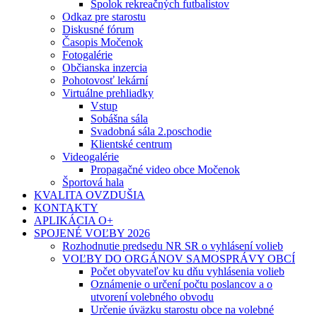
Spolok rekreačných futbalistov
Odkaz pre starostu
Diskusné fórum
Časopis Močenok
Fotogalérie
Občianska inzercia
Pohotovosť lekární
Virtuálne prehliadky
Vstup
Sobášna sála
Svadobná sála 2.poschodie
Klientské centrum
Videogalérie
Propagačné video obce Močenok
Športová hala
KVALITA OVZDUŠIA
KONTAKTY
APLIKÁCIA O+
SPOJENÉ VOĽBY 2026
Rozhodnutie predsedu NR SR o vyhlásení volieb
VOĽBY DO ORGÁNOV SAMOSPRÁVY OBCÍ
Počet obyvateľov ku dňu vyhlásenia volieb
Oznámenie o určení počtu poslancov a o
utvorení volebného obvodu
Určenie úväzku starostu obce na volebné