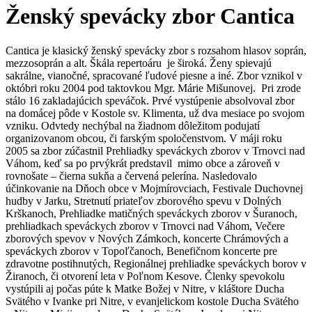
Ženský spevácky zbor Cantica
Cantica je klasický ženský spevácky zbor s rozsahom hlasov soprán,
mezzosoprán a alt. Škála repertoáru je široká. Ženy spievajú
sakrálne, vianočné, spracované ľudové piesne a iné. Zbor vznikol v
októbri roku 2004 pod taktovkou Mgr. Márie Mišunovej. Pri zrode
stálo 16 zakladajúcich speváčok. Prvé vystúpenie absolvoval zbor
na domácej pôde v Kostole sv. Klimenta, už dva mesiace po svojom
vzniku. Odvtedy nechýbal na žiadnom dôležitom podujatí
organizovanom obcou, či farským spoločenstvom. V máji roku
2005 sa zbor zúčastnil Prehliadky speváckych zborov v Trnovci nad
Váhom, keď sa po prvýkrát predstavil mimo obce a zároveň v
rovnošate – čierna sukňa a červená pelerína. Nasledovalo
účinkovanie na Dňoch obce v Mojmírovciach, Festivale Duchovnej
hudby v Jarku, Stretnutí priateľov zborového spevu v Dolných
Krškanoch, Prehliadke matičných speváckych zborov v Šuranoch,
prehliadkach speváckych zborov v Trnovci nad Váhom, Večere
zborových spevov v Nových Zámkoch, koncerte Chrámových a
speváckych zborov v Topoľčanoch, Benefičnom koncerte pre
zdravotne postihnutých, Regionálnej prehliadke speváckych borov v
Žiranoch, či otvorení leta v Poľnom Kesove. Členky spevokolu
vystúpili aj počas púte k Matke Božej v Nitre, v kláštore Ducha
Svätého v Ivanke pri Nitre, v evanjelickom kostole Ducha Svätého