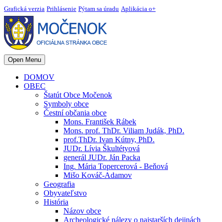
Grafická verzia
Prihlásenie
Pýtam sa úradu
Aplikácia o+
Open Menu
DOMOV
OBEC
Štatút Obce Močenok
Symboly obce
Čestní občania obce
Mons. František Rábek
Mons. prof. ThDr. Viliam Judák, PhD.
prof.ThDr. Ivan Kútny, PhD.
JUDr. Lívia Škultétyová
generál JUDr. Ján Packa
Ing. Mária Topercerová - Beňová
Mišo Kováč-Adamov
Geografia
Obyvateľstvo
História
Názov obce
Archeologické nálezy o najstarších dejinách