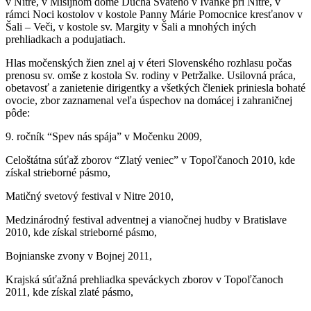
v Nitre, v Misijnom dome Ducha Svätého v Ivanke pri Nitre, v
rámci Noci kostolov v kostole Panny Márie Pomocnice kresťanov v
Šali – Veči, v kostole sv. Margity v Šali a mnohých iných
prehliadkach a podujatiach.
Hlas močenských žien znel aj v éteri Slovenského rozhlasu počas
prenosu sv. omše z kostola Sv. rodiny v Petržalke. Usilovná práca,
obetavosť a zanietenie dirigentky a všetkých členiek priniesla bohaté
ovocie, zbor zaznamenal veľa úspechov na domácej i zahraničnej
pôde:
9. ročník “Spev nás spája” v Močenku 2009,
Celoštátna súťaž zborov “Zlatý veniec” v Topoľčanoch 2010, kde
získal strieborné pásmo,
Matičný svetový festival v Nitre 2010,
Medzinárodný festival adventnej a vianočnej hudby v Bratislave
2010, kde získal strieborné pásmo,
Bojnianske zvony v Bojnej 2011,
Krajská súťažná prehliadka speváckych zborov v Topoľčanoch
2011, kde získal zlaté pásmo,