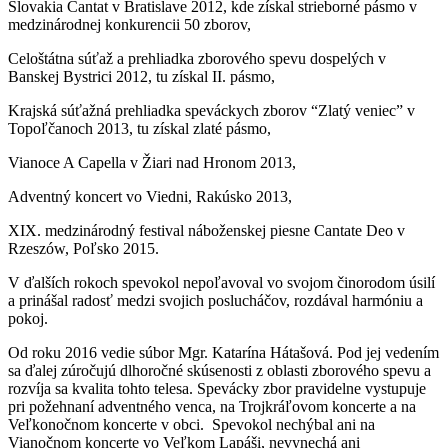
Slovakia Cantat v Bratislave 2012, kde získal strieborné pásmo v
medzinárodnej konkurencii 50 zborov,
Celoštátna súťaž a prehliadka zborového spevu dospelých v
Banskej Bystrici 2012, tu získal II. pásmo,
Krajská súťažná prehliadka speváckych zborov “Zlatý veniec” v
Topoľčanoch 2013, tu získal zlaté pásmo,
Vianoce A Capella v Žiari nad Hronom 2013,
Adventný koncert vo Viedni, Rakúsko 2013,
XIX. medzinárodný festival náboženskej piesne Cantate Deo v
Rzeszów, Poľsko 2015.
V ďalších rokoch spevokol nepoľavoval vo svojom činorodom úsilí
a prinášal radosť medzi svojich poslucháčov, rozdával harmóniu a
pokoj.
Od roku 2016 vedie súbor Mgr. Katarína Hátašová. Pod jej vedením
sa ďalej zúročujú dlhoročné skúsenosti z oblasti zborového spevu a
rozvíja sa kvalita tohto telesa. Spevácky zbor pravidelne vystupuje
pri požehnaní adventného venca, na Trojkráľovom koncerte a na
Veľkonočnom koncerte v obci. Spevokol nechýbal ani na
Vianočnom koncerte vo Veľkom Lapáši, nevynechá ani