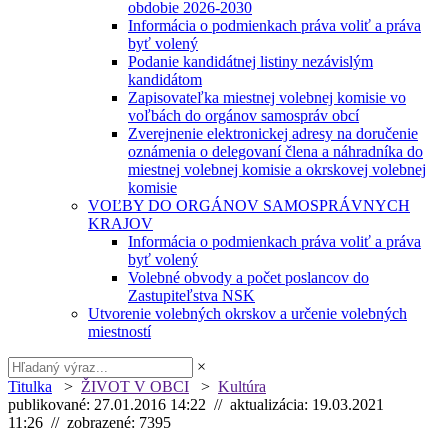
obdobie 2026-2030
Informácia o podmienkach práva voliť a práva
byť volený
Podanie kandidátnej listiny nezávislým
kandidátom
Zapisovateľka miestnej volebnej komisie vo
voľbách do orgánov samospráv obcí
Zverejnenie elektronickej adresy na doručenie
oznámenia o delegovaní člena a náhradníka do
miestnej volebnej komisie a okrskovej volebnej
komisie
VOĽBY DO ORGÁNOV SAMOSPRÁVNYCH
KRAJOV
Informácia o podmienkach práva voliť a práva
byť volený
Volebné obvody a počet poslancov do
Zastupiteľstva NSK
Utvorenie volebných okrskov a určenie volebných
miestností
×
Titulka
>
ŽIVOT V OBCI
>
Kultúra
publikované: 27.01.2016 14:22 // aktualizácia: 19.03.2021
11:26 // zobrazené: 7395