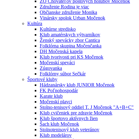
ZO Chovateľov poštových holubov Močenok
Združenie Rodina je viac
Občianske združenie Monika
Vinársky spolok Urban Močenok
Kultúra
Kultúrne stredisko
Klub amatérskych výtvarníkov
Ženský spevácky zbor Cantica
Folklórna skupina Močenčanka
DH Močenská kapela
Klub tvorivosti pri KS Močenok
Močenskí speváci
Zúgovanka
Folklórny súbor Sečkár
Športové kluby
Hádzanársky klub JUNIOR Močenok
FK Poľnohospodár
Karate klub
Močenskí plavci
Stolno-tenisový oddiel T. J Močenok "A+B+C"
Klub cvičeniek pre zdravie Močenok
Klub športovo aktívnych žien
Šach klub Močenok
Stolnotenisový klub veteránov
Klub modelárov