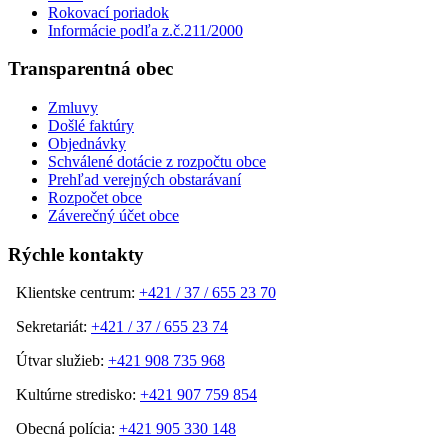
Rokovací poriadok
Informácie podľa z.č.211/2000
Transparentná obec
Zmluvy
Došlé faktúry
Objednávky
Schválené dotácie z rozpočtu obce
Prehľad verejných obstarávaní
Rozpočet obce
Záverečný účet obce
Rýchle kontakty
Klientske centrum:
+421 / 37 / 655 23 70
Sekretariát:
+421 / 37 / 655 23 74
Útvar služieb:
+421 908 735 968
Kultúrne stredisko:
+421 907 759 854
Obecná polícia:
+421 905 330 148