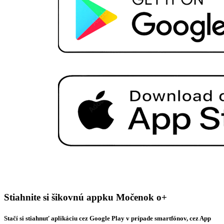
Stiahnite si šikovnú appku Močenok o+
Stačí si stiahnuť aplikáciu cez Google Play v prípade smartfónov, cez App