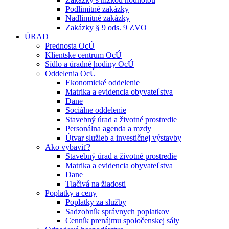
Podlimitné zakázky
Nadlimitné zakázky
Zakázky § 9 ods. 9 ZVO
ÚRAD
Prednosta OcÚ
Klientske centrum OcÚ
Sídlo a úradné hodiny OcÚ
Oddelenia OcÚ
Ekonomické oddelenie
Matrika a evidencia obyvateľstva
Dane
Sociálne oddelenie
Stavebný úrad a životné prostredie
Personálna agenda a mzdy
Útvar služieb a investičnej výstavby
Ako vybaviť?
Stavebný úrad a životné prostredie
Matrika a evidencia obyvateľstva
Dane
Tlačivá na žiadosti
Poplatky a ceny
Poplatky za služby
Sadzobník správnych poplatkov
Cenník prenájmu spoločenskej sály