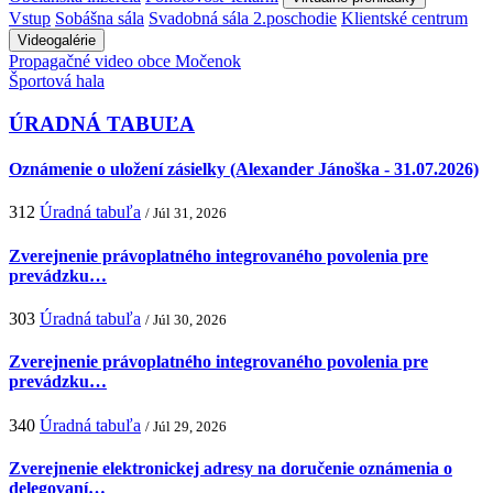
Vstup
Sobášna sála
Svadobná sála 2.poschodie
Klientské centrum
Videogalérie
Propagačné video obce Močenok
Športová hala
ÚRADNÁ TABUĽA
Oznámenie o uložení zásielky (Alexander Jánoška - 31.07.2026)
312
Úradná tabuľa
/ Júl 31, 2026
Zverejnenie právoplatného integrovaného povolenia pre
prevádzku…
303
Úradná tabuľa
/ Júl 30, 2026
Zverejnenie právoplatného integrovaného povolenia pre
prevádzku…
340
Úradná tabuľa
/ Júl 29, 2026
Zverejnenie elektronickej adresy na doručenie oznámenia o
delegovaní…