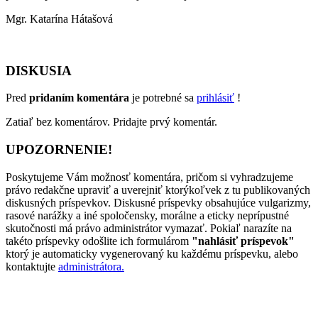
Mgr. Katarína Hátašová
DISKUSIA
Pred
pridaním komentára
je potrebné sa
prihlásiť
!
Zatiaľ bez komentárov. Pridajte prvý komentár.
UPOZORNENIE!
Poskytujeme Vám možnosť komentára, pričom si vyhradzujeme
právo redakčne upraviť a uverejniť ktorýkoľvek z tu publikovaných
diskusných príspevkov. Diskusné príspevky obsahujúce vulgarizmy,
rasové narážky a iné spoločensky, morálne a eticky neprípustné
skutočnosti má právo administrátor vymazať. Pokiaľ narazíte na
takéto príspevky odošlite ich formulárom
"nahlásiť príspevok"
ktorý je automaticky vygenerovaný ku každému príspevku, alebo
kontaktujte
administrátora.