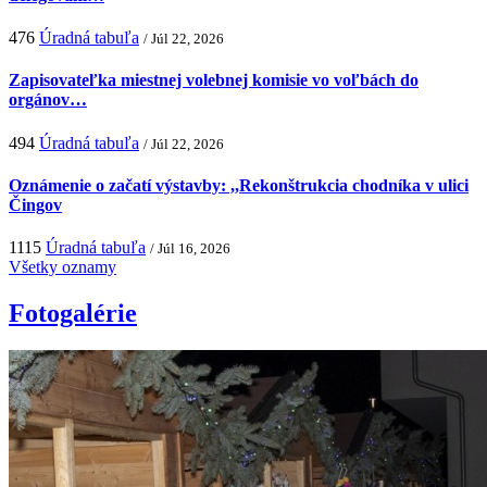
476
Úradná tabuľa
/ Júl 22, 2026
Zapisovateľka miestnej volebnej komisie vo voľbách do
orgánov…
494
Úradná tabuľa
/ Júl 22, 2026
Oznámenie o začatí výstavby: ,,Rekonštrukcia chodníka v ulici
Čingov
1115
Úradná tabuľa
/ Júl 16, 2026
Všetky oznamy
Fotogalérie