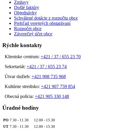
Zmluvy
Došlé faktúry
Objednávky
Schválené dotácie z rozpočtu obce
Prehľad verejných obstarávaní
Rozpočet obce
Záverečný účet obce
Rýchle kontakty
Klientske centrum:
+421 / 37 / 655 23 70
Sekretariát:
+421 / 37 / 655 23 74
Útvar služieb:
+421 908 735 968
Kultúrne stredisko:
+421 907 759 854
Obecná polícia:
+421 905 330 148
Úradné hodiny
PO
7.30 - 11.30 12.00 - 15.30
UT
7.30 - 11.30 12.00 - 15.30