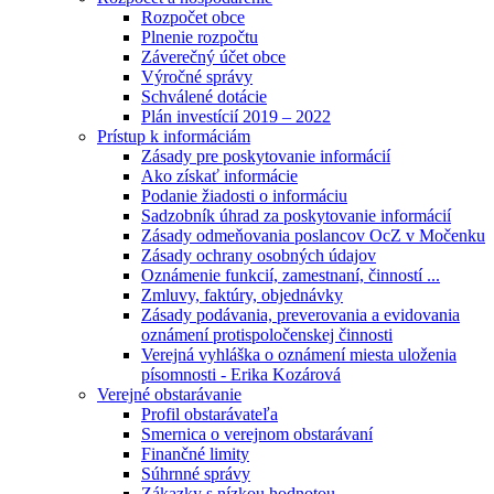
Rozpočet obce
Plnenie rozpočtu
Záverečný účet obce
Výročné správy
Schválené dotácie
Plán investícií 2019 – 2022
Prístup k informáciám
Zásady pre poskytovanie informácií
Ako získať informácie
Podanie žiadosti o informáciu
Sadzobník úhrad za poskytovanie informácií
Zásady odmeňovania poslancov OcZ v Močenku
Zásady ochrany osobných údajov
Oznámenie funkcií, zamestnaní, činností ...
Zmluvy, faktúry, objednávky
Zásady podávania, preverovania a evidovania
oznámení protispoločenskej činnosti
Verejná vyhláška o oznámení miesta uloženia
písomnosti - Erika Kozárová
Verejné obstarávanie
Profil obstarávateľa
Smernica o verejnom obstarávaní
Finančné limity
Súhrnné správy
Zákazky s nízkou hodnotou