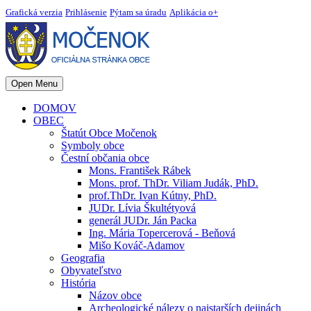
Grafická verzia
Prihlásenie
Pýtam sa úradu
Aplikácia o+
Open Menu
DOMOV
OBEC
Štatút Obce Močenok
Symboly obce
Čestní občania obce
Mons. František Rábek
Mons. prof. ThDr. Viliam Judák, PhD.
prof.ThDr. Ivan Kútny, PhD.
JUDr. Lívia Škultétyová
generál JUDr. Ján Packa
Ing. Mária Topercerová - Beňová
Mišo Kováč-Adamov
Geografia
Obyvateľstvo
História
Názov obce
Archeologické nálezy o najstarších dejinách