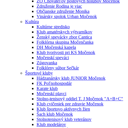
ZO Chovateľov poštových holubov Močenok
Združenie Rodina je viac
Občianske združenie Monika
Vinársky spolok Urban Močenok
Kultúra
Kultúrne stredisko
Klub amatérskych výtvarníkov
Ženský spevácky zbor Cantica
Folklórna skupina Močenčanka
DH Močenská kapela
Klub tvorivosti pri KS Močenok
Močenskí speváci
Zúgovanka
Folklórny súbor Sečkár
Športové kluby
Hádzanársky klub JUNIOR Močenok
FK Poľnohospodár
Karate klub
Močenskí plavci
Stolno-tenisový oddiel T. J Močenok "A+B+C"
Klub cvičeniek pre zdravie Močenok
Klub športovo aktívnych žien
Šach klub Močenok
Stolnotenisový klub veteránov
Klub modelárov