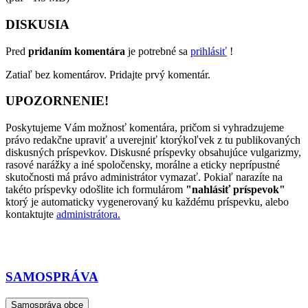
DISKUSIA
Pred
pridaním komentára
je potrebné sa
prihlásiť
!
Zatiaľ bez komentárov. Pridajte prvý komentár.
UPOZORNENIE!
Poskytujeme Vám možnosť komentára, pričom si vyhradzujeme
právo redakčne upraviť a uverejniť ktorýkoľvek z tu publikovaných
diskusných príspevkov. Diskusné príspevky obsahujúce vulgarizmy,
rasové narážky a iné spoločensky, morálne a eticky neprípustné
skutočnosti má právo administrátor vymazať. Pokiaľ narazíte na
takéto príspevky odošlite ich formulárom
"nahlásiť príspevok"
ktorý je automaticky vygenerovaný ku každému príspevku, alebo
kontaktujte
administrátora.
SAMOSPRÁVA
Samospráva obce