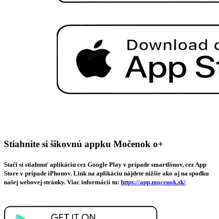
Stiahnite si šikovnú appku Močenok o+
Stačí si stiahnuť aplikáciu cez Google Play v prípade smartfónov, cez App
Store v prípade iPhonov. Link na aplikáciu nájdete nižšie ako aj na spodku
našej webovej stránky. Viac informácií tu:
https://app.mocenok.sk/