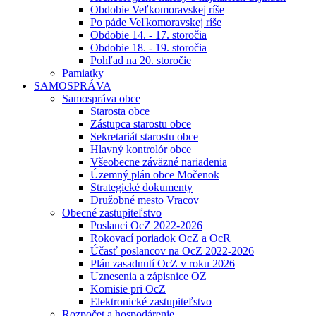
Obdobie Veľkomoravskej ríše
Po páde Veľkomoravskej ríše
Obdobie 14. - 17. storočia
Obdobie 18. - 19. storočia
Pohľad na 20. storočie
Pamiatky
SAMOSPRÁVA
Samospráva obce
Starosta obce
Zástupca starostu obce
Sekretariát starostu obce
Hlavný kontrolór obce
Všeobecne záväzné nariadenia
Územný plán obce Močenok
Strategické dokumenty
Družobné mesto Vracov
Obecné zastupiteľstvo
Poslanci OcZ 2022-2026
Rokovací poriadok OcZ a OcR
Účasť poslancov na OcZ 2022-2026
Plán zasadnutí OcZ v roku 2026
Uznesenia a zápisnice OZ
Komisie pri OcZ
Elektronické zastupiteľstvo
Rozpočet a hospodárenie