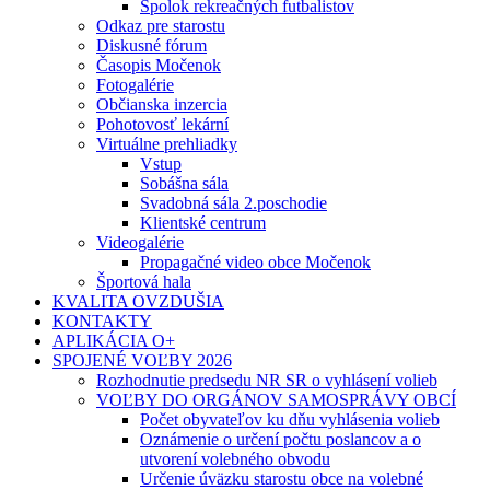
Spolok rekreačných futbalistov
Odkaz pre starostu
Diskusné fórum
Časopis Močenok
Fotogalérie
Občianska inzercia
Pohotovosť lekární
Virtuálne prehliadky
Vstup
Sobášna sála
Svadobná sála 2.poschodie
Klientské centrum
Videogalérie
Propagačné video obce Močenok
Športová hala
KVALITA OVZDUŠIA
KONTAKTY
APLIKÁCIA O+
SPOJENÉ VOĽBY 2026
Rozhodnutie predsedu NR SR o vyhlásení volieb
VOĽBY DO ORGÁNOV SAMOSPRÁVY OBCÍ
Počet obyvateľov ku dňu vyhlásenia volieb
Oznámenie o určení počtu poslancov a o
utvorení volebného obvodu
Určenie úväzku starostu obce na volebné