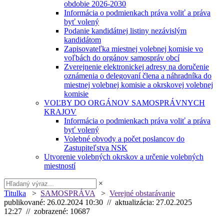
obdobie 2026-2030
Informácia o podmienkach práva voliť a práva
byť volený
Podanie kandidátnej listiny nezávislým
kandidátom
Zapisovateľka miestnej volebnej komisie vo
voľbách do orgánov samospráv obcí
Zverejnenie elektronickej adresy na doručenie
oznámenia o delegovaní člena a náhradníka do
miestnej volebnej komisie a okrskovej volebnej
komisie
VOĽBY DO ORGÁNOV SAMOSPRÁVNYCH
KRAJOV
Informácia o podmienkach práva voliť a práva
byť volený
Volebné obvody a počet poslancov do
Zastupiteľstva NSK
Utvorenie volebných okrskov a určenie volebných
miestností
×
Titulka
>
SAMOSPRÁVA
>
Verejné obstarávanie
publikované: 26.02.2024 10:30 // aktualizácia: 27.02.2025
12:27 // zobrazené: 10687