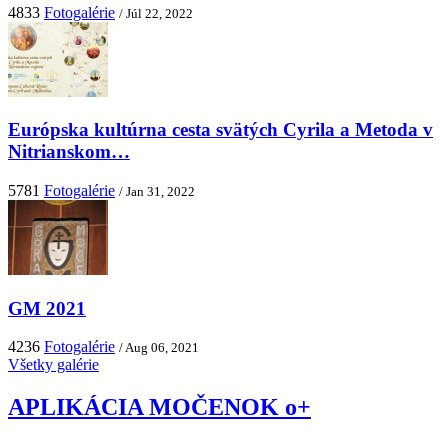
4833
Fotogalérie
/ Júl 22, 2022
Európska kultúrna cesta svätých Cyrila a Metoda v
Nitrianskom…
5781
Fotogalérie
/ Jan 31, 2022
GM 2021
4236
Fotogalérie
/ Aug 06, 2021
Všetky galérie
APLIKÁCIA MOČENOK o+