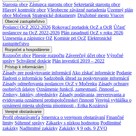
Starosta obce
Zástupca starostu obce
Sekretariát starostu obce
Hlavný kontrolór obce
Všeobecne záväzné nariadenia
Územný plán
obce Močenok
Strategické dokumenty
Družobné mesto Vracov
Obecné zastupiteľstvo
Poslanci OcZ 2022-2026
Rokovací poriadok OcZ a OcR
Účasť
poslancov na OcZ 2022-2026
Plán zasadnutí OcZ v roku 2026
Uznesenia a zápisnice OZ
Komisie pri OcZ
Elektronické
zastupiteľstvo
Rozpočet a hospodárenie
Rozpočet obce
Plnenie rozpočtu
Záverečný účet obce
Výročné
správy
Schválené dotácie
Plán investícií 2019 – 2022
Prístup k informáciám
Zásady pre poskytovanie informácií
Ako získať informácie
Podanie
žiadosti o informáciu
Sadzobník úhrad za poskytovanie informácií
Zásady odmeňovania poslancov OcZ v Močenku
Zásady ochrany
osobných údajov
Oznámenie funkcií, zamestnaní, činností ...
Zmluvy, faktúry, objednávky
Zásady podávania, preverovania a
evidovania oznámení protispoločenskej činnosti
Verejná vyhláška o
oznámení miesta uloženia písomnosti - Erika Kozárová
Verejné obstarávanie
Profil obstarávateľa
Smernica o verejnom obstarávaní
Finančné
limity
Súhrnné správy
Zákazky s nízkou hodnotou
Podlimitné
zakázky
Nadlimitné zakázky
Zakázky § 9 ods. 9 ZVO