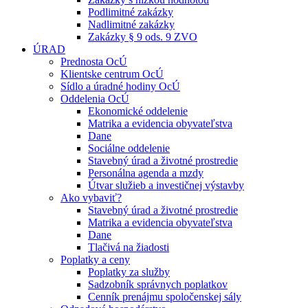
Podlimitné zakázky
Nadlimitné zakázky
Zakázky § 9 ods. 9 ZVO
ÚRAD
Prednosta OcÚ
Klientske centrum OcÚ
Sídlo a úradné hodiny OcÚ
Oddelenia OcÚ
Ekonomické oddelenie
Matrika a evidencia obyvateľstva
Dane
Sociálne oddelenie
Stavebný úrad a životné prostredie
Personálna agenda a mzdy
Útvar služieb a investičnej výstavby
Ako vybaviť?
Stavebný úrad a životné prostredie
Matrika a evidencia obyvateľstva
Dane
Tlačivá na žiadosti
Poplatky a ceny
Poplatky za služby
Sadzobník správnych poplatkov
Cenník prenájmu spoločenskej sály