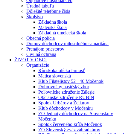
Odpadové hospodárstvo
Úradná tabuľa
Dôležité telefónne čísla
Školstvo
Základná škola
Materská škola
Základná umelecká škola
Obecná polícia
Domov dôchodcov milosrdného samaritána
Prenájom priestorov
Civilná ochrana
ŽIVOT V OBCI
Organizácie
Rímskokatolícka farnosť
Matica slovenská
Klub Filatelistov 52 - 46 Močenok
Dobrovoľný hasičský zbor
Poľovnícke združenie Zálesie
Občianske združenie RUBÍN
Spolok Urbárov a Želiarov
Klub dôchodcov v Močenku
ZO Jednoty dôchodcov na Slovensku v
Močenku
Spolok červeného kríža Močenok
ZO Slovenský zväz záhradkárov