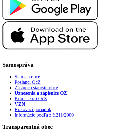
Samospráva
Starosta obce
Poslanci OcZ
Zástupca starostu obce
Uznesenia a zápisnice OZ
Komisie pri OcZ
VZN
Rokovací poriadok
Informácie podľa z.č.211/2000
Transparentná obec