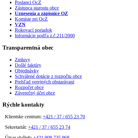
Poslanci OcZ
Zástupca starostu obce
Uznesenia a zápisnice OZ
Komisie pri OcZ
VZN
Rokovací poriadok
Informácie podľa z.č.211/2000
Transparentná obec
Zmluvy
Došlé faktúry
Objednávky
Schválené dotácie z rozpočtu obce
Prehľad verejných obstarávaní
Rozpočet obce
Záverečný účet obce
Rýchle kontakty
Klientske centrum:
+421 / 37 / 655 23 70
Sekretariát:
+421 / 37 / 655 23 74
Útvar služieb:
+421 908 735 968