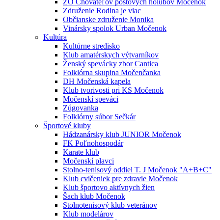
ZO Chovateľov poštových holubov Močenok
Združenie Rodina je viac
Občianske združenie Monika
Vinársky spolok Urban Močenok
Kultúra
Kultúrne stredisko
Klub amatérskych výtvarníkov
Ženský spevácky zbor Cantica
Folklórna skupina Močenčanka
DH Močenská kapela
Klub tvorivosti pri KS Močenok
Močenskí speváci
Zúgovanka
Folklórny súbor Sečkár
Športové kluby
Hádzanársky klub JUNIOR Močenok
FK Poľnohospodár
Karate klub
Močenskí plavci
Stolno-tenisový oddiel T. J Močenok "A+B+C"
Klub cvičeniek pre zdravie Močenok
Klub športovo aktívnych žien
Šach klub Močenok
Stolnotenisový klub veteránov
Klub modelárov