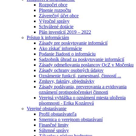
Rozpočet obce
Plnenie rozpočtu
Záverečný účet obce
Výročné správy
Schválené dotácie
Plán investícií 2019 – 2022
Prístup k informáciám
Zásady pre poskytovanie informácií
Ako získať informácie
Podanie žiadosti o informáciu
Sadzobník úhrad za poskytovanie informácií
Zásady odmeňovania poslancov OcZ v Močenku
Zásady ochrany osobných údajov
Oznámenie funkcií, zamestnaní, činností ...
Zmluvy, faktúry, objednávky
Zásady podávania, preverovania a evidovania
oznámení protispoločenskej činnosti
Verejná vyhláška o oznámení miesta uloženia
písomnosti - Erika Kozárová
Verejné obstarávanie
Profil obstarávateľa
Smernica o verejnom obstarávaní
Finančné limity
Súhrnné správy
Zákazky s nízkou hodnotou