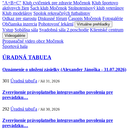
"A+B+C"
Klub cvičeniek pre zdravie Močenok
Klub športovo
aktívnych žien
Šach klub Močenok
Stolnotenisový klub veteránov
Klub modelárov
Spolok rekreačných futbalistov
Odkaz pre starostu
Diskusné fórum
Časopis Močenok
Fotogalérie
Občianska inzercia
Pohotovosť lekární
Virtuálne prehliadky
Vstup
Sobášna sála
Svadobná sála 2.poschodie
Klientské centrum
Videogalérie
Propagačné video obce Močenok
Športová hala
ÚRADNÁ TABUĽA
Oznámenie o uložení zásielky (Alexander Jánoška - 31.07.2026)
301
Úradná tabuľa
/ Júl 31, 2026
Zverejnenie právoplatného integrovaného povolenia pre
prevádzku…
292
Úradná tabuľa
/ Júl 30, 2026
Zverejnenie právoplatného integrovaného povolenia pre
prevádzku…