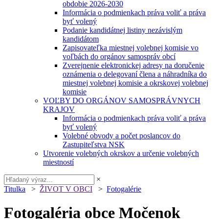
obdobie 2026-2030
Informácia o podmienkach práva voliť a práva
byť volený
Podanie kandidátnej listiny nezávislým
kandidátom
Zapisovateľka miestnej volebnej komisie vo
voľbách do orgánov samospráv obcí
Zverejnenie elektronickej adresy na doručenie
oznámenia o delegovaní člena a náhradníka do
miestnej volebnej komisie a okrskovej volebnej
komisie
VOĽBY DO ORGÁNOV SAMOSPRÁVNYCH
KRAJOV
Informácia o podmienkach práva voliť a práva
byť volený
Volebné obvody a počet poslancov do
Zastupiteľstva NSK
Utvorenie volebných okrskov a určenie volebných
miestností
×
Titulka
>
ŽIVOT V OBCI
>
Fotogalérie
Fotogaléria obce Močenok