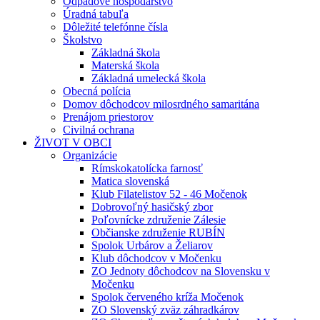
Odpadové hospodárstvo
Úradná tabuľa
Dôležité telefónne čísla
Školstvo
Základná škola
Materská škola
Základná umelecká škola
Obecná polícia
Domov dôchodcov milosrdného samaritána
Prenájom priestorov
Civilná ochrana
ŽIVOT V OBCI
Organizácie
Rímskokatolícka farnosť
Matica slovenská
Klub Filatelistov 52 - 46 Močenok
Dobrovoľný hasičský zbor
Poľovnícke združenie Zálesie
Občianske združenie RUBÍN
Spolok Urbárov a Želiarov
Klub dôchodcov v Močenku
ZO Jednoty dôchodcov na Slovensku v
Močenku
Spolok červeného kríža Močenok
ZO Slovenský zväz záhradkárov