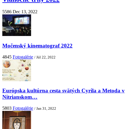
5586
Dec 13, 2022
Močenský kinematograf 2022
4845
Fotogalérie
/ Júl 22, 2022
Európska kultúrna cesta svätých Cyrila a Metoda v
Nitrianskom…
5803
Fotogalérie
/ Jan 31, 2022