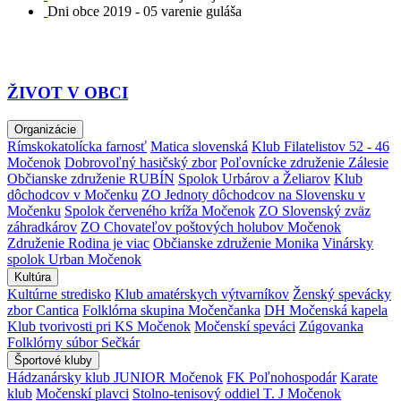
Dni obce 2019 - 05 varenie guláša
ŽIVOT V OBCI
Organizácie
Rímskokatolícka farnosť
Matica slovenská
Klub Filatelistov 52 - 46
Močenok
Dobrovoľný hasičský zbor
Poľovnícke združenie Zálesie
Občianske združenie RUBÍN
Spolok Urbárov a Želiarov
Klub
dôchodcov v Močenku
ZO Jednoty dôchodcov na Slovensku v
Močenku
Spolok červeného kríža Močenok
ZO Slovenský zväz
záhradkárov
ZO Chovateľov poštových holubov Močenok
Združenie Rodina je viac
Občianske združenie Monika
Vinársky
spolok Urban Močenok
Kultúra
Kultúrne stredisko
Klub amatérskych výtvarníkov
Ženský spevácky
zbor Cantica
Folklórna skupina Močenčanka
DH Močenská kapela
Klub tvorivosti pri KS Močenok
Močenskí speváci
Zúgovanka
Folklórny súbor Sečkár
Športové kluby
Hádzanársky klub JUNIOR Močenok
FK Poľnohospodár
Karate
klub
Močenskí plavci
Stolno-tenisový oddiel T. J Močenok