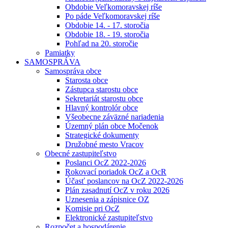
Obdobie Veľkomoravskej ríše
Po páde Veľkomoravskej ríše
Obdobie 14. - 17. storočia
Obdobie 18. - 19. storočia
Pohľad na 20. storočie
Pamiatky
SAMOSPRÁVA
Samospráva obce
Starosta obce
Zástupca starostu obce
Sekretariát starostu obce
Hlavný kontrolór obce
Všeobecne záväzné nariadenia
Územný plán obce Močenok
Strategické dokumenty
Družobné mesto Vracov
Obecné zastupiteľstvo
Poslanci OcZ 2022-2026
Rokovací poriadok OcZ a OcR
Účasť poslancov na OcZ 2022-2026
Plán zasadnutí OcZ v roku 2026
Uznesenia a zápisnice OZ
Komisie pri OcZ
Elektronické zastupiteľstvo
Rozpočet a hospodárenie