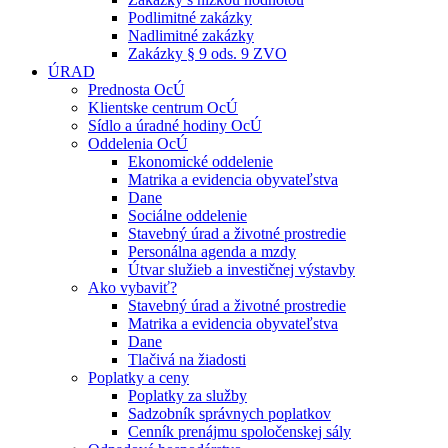
Podlimitné zakázky
Nadlimitné zakázky
Zakázky § 9 ods. 9 ZVO
ÚRAD
Prednosta OcÚ
Klientske centrum OcÚ
Sídlo a úradné hodiny OcÚ
Oddelenia OcÚ
Ekonomické oddelenie
Matrika a evidencia obyvateľstva
Dane
Sociálne oddelenie
Stavebný úrad a životné prostredie
Personálna agenda a mzdy
Útvar služieb a investičnej výstavby
Ako vybaviť?
Stavebný úrad a životné prostredie
Matrika a evidencia obyvateľstva
Dane
Tlačivá na žiadosti
Poplatky a ceny
Poplatky za služby
Sadzobník správnych poplatkov
Cenník prenájmu spoločenskej sály