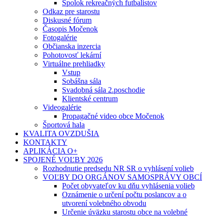
Spolok rekreačných futbalistov
Odkaz pre starostu
Diskusné fórum
Časopis Močenok
Fotogalérie
Občianska inzercia
Pohotovosť lekární
Virtuálne prehliadky
Vstup
Sobášna sála
Svadobná sála 2.poschodie
Klientské centrum
Videogalérie
Propagačné video obce Močenok
Športová hala
KVALITA OVZDUŠIA
KONTAKTY
APLIKÁCIA O+
SPOJENÉ VOĽBY 2026
Rozhodnutie predsedu NR SR o vyhlásení volieb
VOĽBY DO ORGÁNOV SAMOSPRÁVY OBCÍ
Počet obyvateľov ku dňu vyhlásenia volieb
Oznámenie o určení počtu poslancov a o
utvorení volebného obvodu
Určenie úväzku starostu obce na volebné