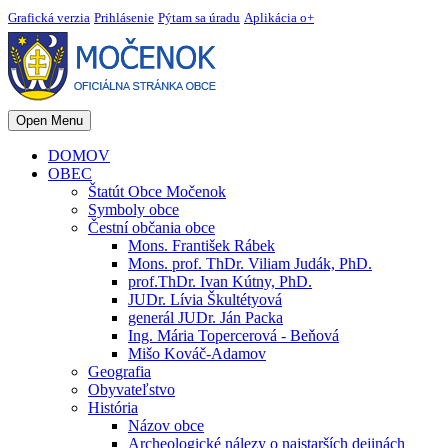
Grafická verzia
Prihlásenie
Pýtam sa úradu
Aplikácia o+
Open Menu
DOMOV
OBEC
Štatút Obce Močenok
Symboly obce
Čestní občania obce
Mons. František Rábek
Mons. prof. ThDr. Viliam Judák, PhD.
prof.ThDr. Ivan Kútny, PhD.
JUDr. Lívia Škultétyová
generál JUDr. Ján Packa
Ing. Mária Topercerová - Beňová
Mišo Kováč-Adamov
Geografia
Obyvateľstvo
História
Názov obce
Archeologické nálezy o najstarších dejinách