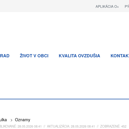
APLIKÁCIA O+
P
RAD
ŽIVOT V OBCI
KVALITA OVZDUŠIA
KONTAK
ulka
>
Oznamy
LIKOVANÉ: 28.05.2026 08:41 // AKTUALIZÁCIA: 28.05.2026 08:41 // ZOBRAZENÉ: 452