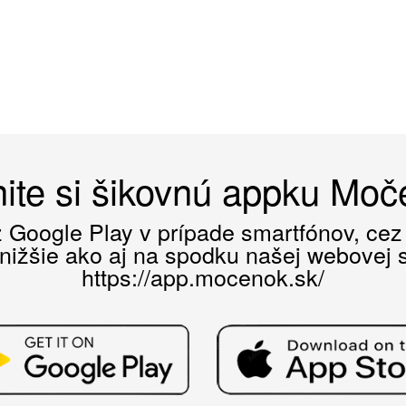
ite si šikovnú appku Mo
ez Google Play v prípade smartfónov, ce
 nižšie ako aj na spodku našej webovej st
https://app.mocenok.sk/