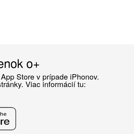
čenok o+
z App Store v prípade iPhonov.
ránky. Viac informácií tu: