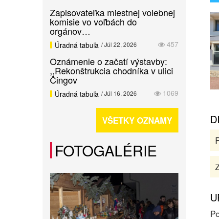
Zapisovateľka miestnej volebnej
komisie vo voľbách do
orgánov…
457
Úradná tabuľa
/ Júl 22, 2026
Oznámenie o začatí výstavby:
,,Rekonštrukcia chodníka v ulici
Čingov
1069
Úradná tabuľa
/ Júl 16, 2026
D
VŠETKY OZNAMY
FOTOGALÉRIE
Z
U
Po