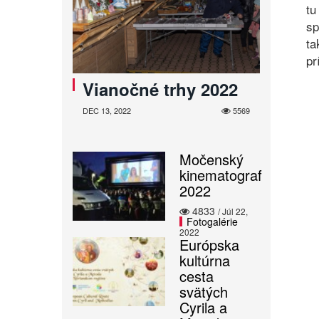
tu
sp
ta
pr
Vianočné trhy 2022
DEC 13, 2022
5569
Močenský
kinematograf
2022
4833
/ Júl 22,
Fotogalérie
2022
Európska
kultúrna
cesta
svätých
Cyrila a