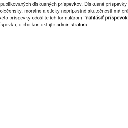
 publikovaných diskusných príspevkov. Diskusné príspevky 
oločensky, morálne a eticky neprípustné skutočnosti má prá
kéto príspevky odošlite ich formulárom
"nahlásiť príspevok
íspevku, alebo kontaktujte
administrátora.