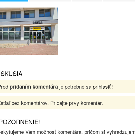
ISKUSIA
Pred
je potrebné sa
prihlásiť
!
pridaním komentára
atiaľ bez komentárov. Pridajte prvý komentár.
POZORNENIE!
skytujeme Vám možnosť komentára, pričom si vyhradzujeme 