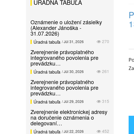
ÚRADNÁ TABUĽA
P
1
Oznámenie o uložení zásielky
(Alexander Jánoška -
31.07.2026)
270
Úradná tabuľa
/ Júl 31, 2026
Zverejnenie právoplatného
integrovaného povolenia pre
Po
prevádzku…
Za
261
Úradná tabuľa
/ Júl 30, 2026
Zverejnenie právoplatného
integrovaného povolenia pre
prevádzku…
315
Úradná tabuľa
/ Júl 29, 2026
Zverejnenie elektronickej adresy
na doručenie oznámenia o
delegovaní…
452
Úradná tabuľa
/ Júl 22, 2026