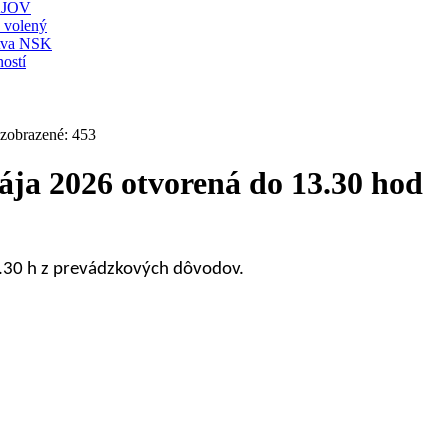
JOV
ť volený
stva NSK
ostí
 zobrazené: 453
ja 2026 otvorená do 13.30 hod
.30 h z prevádzkových dôvodov.