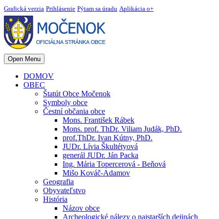
Grafická verzia
Prihlásenie
Pýtam sa úradu
Aplikácia o+
Open Menu
DOMOV
OBEC
Štatút Obce Močenok
Symboly obce
Čestní občania obce
Mons. František Rábek
Mons. prof. ThDr. Viliam Judák, PhD.
prof.ThDr. Ivan Kútny, PhD.
JUDr. Lívia Škultétyová
generál JUDr. Ján Packa
Ing. Mária Topercerová - Beňová
Mišo Kováč-Adamov
Geografia
Obyvateľstvo
História
Názov obce
Archeologické nálezy o najstarších dejinách