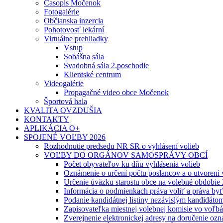
Časopis Močenok
Fotogalérie
Občianska inzercia
Pohotovosť lekární
Virtuálne prehliadky
Vstup
Sobášna sála
Svadobná sála 2.poschodie
Klientské centrum
Videogalérie
Propagačné video obce Močenok
Športová hala
KVALITA OVZDUŠIA
KONTAKTY
APLIKÁCIA O+
SPOJENÉ VOĽBY 2026
Rozhodnutie predsedu NR SR o vyhlásení volieb
VOĽBY DO ORGÁNOV SAMOSPRÁVY OBCÍ
Počet obyvateľov ku dňu vyhlásenia volieb
Oznámenie o určení počtu poslancov a o utvorení
Určenie úväzku starostu obce na volebné obdobie
Informácia o podmienkach práva voliť a práva by
Podanie kandidátnej listiny nezávislým kandidáto
Zapisovateľka miestnej volebnej komisie vo voľb
Zverejnenie elektronickej adresy na doručenie ozn