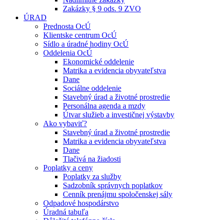
Zakázky § 9 ods. 9 ZVO
ÚRAD
Prednosta OcÚ
Klientske centrum OcÚ
Sídlo a úradné hodiny OcÚ
Oddelenia OcÚ
Ekonomické oddelenie
Matrika a evidencia obyvateľstva
Dane
Sociálne oddelenie
Stavebný úrad a životné prostredie
Personálna agenda a mzdy
Útvar služieb a investičnej výstavby
Ako vybaviť?
Stavebný úrad a životné prostredie
Matrika a evidencia obyvateľstva
Dane
Tlačivá na žiadosti
Poplatky a ceny
Poplatky za služby
Sadzobník správnych poplatkov
Cenník prenájmu spoločenskej sály
Odpadové hospodárstvo
Úradná tabuľa