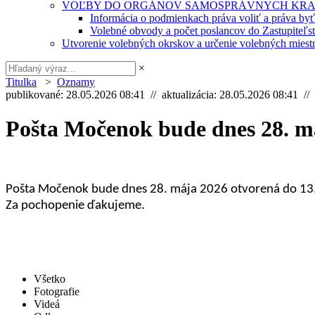
VOĽBY DO ORGÁNOV SAMOSPRÁVNYCH KRA
Informácia o podmienkach práva voliť a práva by
Volebné obvody a počet poslancov do Zastupiteľ
Utvorenie volebných okrskov a určenie volebných miestn
×
Titulka
>
Oznamy
publikované: 28.05.2026 08:41 // aktualizácia: 28.05.2026 08:41 //
Pošta Močenok bude dnes 28. má
Pošta Močenok bude dnes 28. mája 2026 otvorená do 13
Za pochopenie ďakujeme.
Všetko
Fotografie
Videá