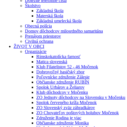
Dôležité telefónne čísla
Školstvo
Základná škola
Materská škola
Základná umelecká škola
Obecná polícia
Domov dôchodcov milosrdného samaritána
Prenájom priestorov
Civilná ochrana
ŽIVOT V OBCI
Organizácie
Rímskokatolícka farnosť
Matica slovenská
Klub Filatelistov 52 - 46 Močenok
Dobrovoľný hasičský zbor
Poľovnícke združenie Zálesie
Občianske združenie RUBÍN
Spolok Urbárov a Želiarov
Klub dôchodcov v Močenku
ZO Jednoty dôchodcov na Slovensku v Močenku
Spolok červeného kríža Močenok
ZO Slovenský zväz záhradkárov
ZO Chovateľov poštových holubov Močenok
Združenie Rodina je viac
Občianske združenie Monika