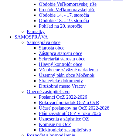
Obdobie Veľkomoravskej ríše
Po páde Veľkomoravskej ríše
Obdobie 14. - 17. storočia
Obdobie 18. - 19. storočia
Pohľad na 20. storočie
Pamiatky
SAMOSPRÁVA
Samospráva obce
Starosta obce
Zástupca starostu obce
Sekretariát starostu obce
Hlavný kontrolór obce
Všeobecne záväzné nariadenia
Územný plán obce Močenok
Strategické dokumenty
Družobné mesto Vracov
Obecné zastupiteľstvo
Poslanci OcZ 2022-2026
Rokovací poriadok OcZ a OcR
Účasť poslancov na OcZ 2022-2026
Plán zasadnutí OcZ v roku 2026
Uznesenia a zápisnice OZ
Komisie pri OcZ
Elektronické zastupiteľstvo
Rozpočet a hospodárenie