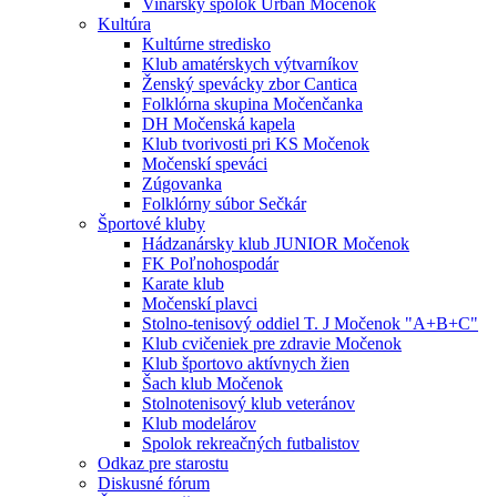
Vinársky spolok Urban Močenok
Kultúra
Kultúrne stredisko
Klub amatérskych výtvarníkov
Ženský spevácky zbor Cantica
Folklórna skupina Močenčanka
DH Močenská kapela
Klub tvorivosti pri KS Močenok
Močenskí speváci
Zúgovanka
Folklórny súbor Sečkár
Športové kluby
Hádzanársky klub JUNIOR Močenok
FK Poľnohospodár
Karate klub
Močenskí plavci
Stolno-tenisový oddiel T. J Močenok "A+B+C"
Klub cvičeniek pre zdravie Močenok
Klub športovo aktívnych žien
Šach klub Močenok
Stolnotenisový klub veteránov
Klub modelárov
Spolok rekreačných futbalistov
Odkaz pre starostu
Diskusné fórum