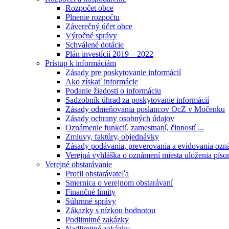
Rozpočet obce
Plnenie rozpočtu
Záverečný účet obce
Výročné správy
Schválené dotácie
Plán investícií 2019 – 2022
Prístup k informáciám
Zásady pre poskytovanie informácií
Ako získať informácie
Podanie žiadosti o informáciu
Sadzobník úhrad za poskytovanie informácií
Zásady odmeňovania poslancov OcZ v Močenku
Zásady ochrany osobných údajov
Oznámenie funkcií, zamestnaní, činností ...
Zmluvy, faktúry, objednávky
Zásady podávania, preverovania a evidovania ozná
Verejná vyhláška o oznámení miesta uloženia píso
Verejné obstarávanie
Profil obstarávateľa
Smernica o verejnom obstarávaní
Finančné limity
Súhrnné správy
Zákazky s nízkou hodnotou
Podlimitné zakázky
Nadlimitné zakázky