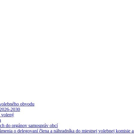
 volebného obvodu
 2026-2030
ť volený
m
ách do orgánov samospráv obcí
ámenia o delegovaní člena a náhradníka do miestnej volebnej komisie 