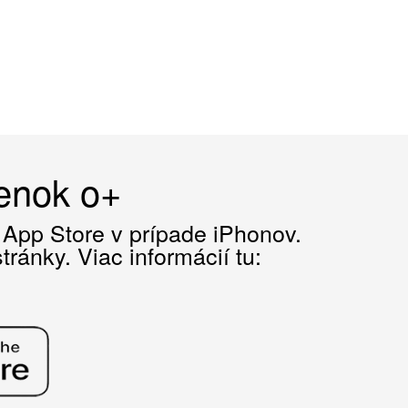
čenok o+
z App Store v prípade iPhonov.
ránky. Viac informácií tu: