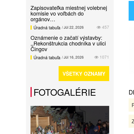
Zapisovateľka miestnej volebnej
komisie vo voľbách do
orgánov…
457
Úradná tabuľa
/ Júl 22, 2026
Oznámenie o začatí výstavby:
,,Rekonštrukcia chodníka v ulici
Čingov
1071
Úradná tabuľa
/ Júl 16, 2026
VŠETKY OZNAMY
FOTOGALÉRIE
D
Z