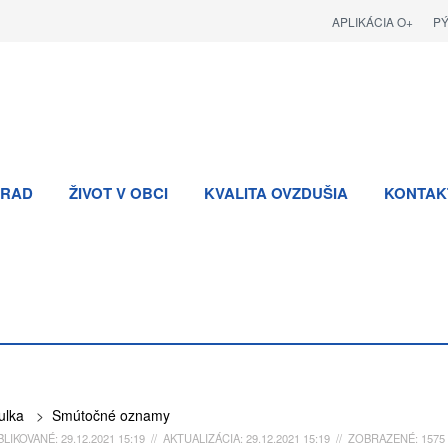
APLIKÁCIA O+
P
RAD
ŽIVOT V OBCI
KVALITA OVZDUŠIA
KONTAK
ulka
>
Smútočné oznamy
LIKOVANÉ: 29.12.2021 15:19 // AKTUALIZÁCIA: 29.12.2021 15:19 // ZOBRAZENÉ: 1575