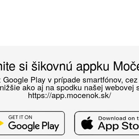
ite si šikovnú appku Mo
ez Google Play v prípade smartfónov, ce
 nižšie ako aj na spodku našej webovej st
https://app.mocenok.sk/