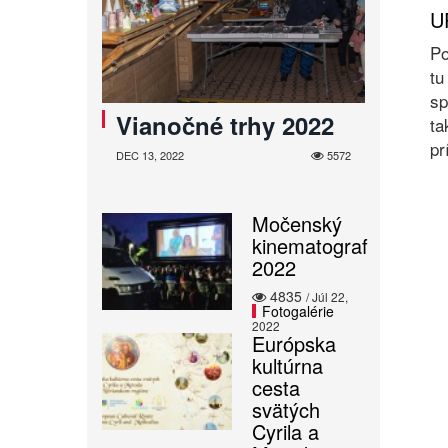
U
Po
tu
sp
Vianočné trhy 2022
ta
pr
DEC 13, 2022
5572
Močenský
kinematograf
2022
4835
/ Júl 22,
Fotogalérie
2022
Európska
kultúrna
cesta
svätých
Cyrila a