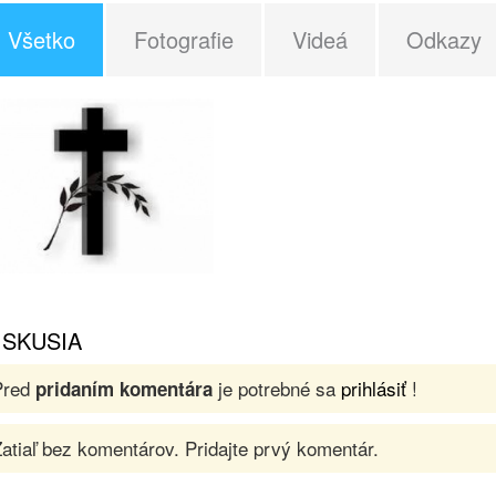
Všetko
Fotografie
Videá
Odkazy
ISKUSIA
Pred
je potrebné sa
prihlásiť
!
pridaním komentára
atiaľ bez komentárov. Pridajte prvý komentár.