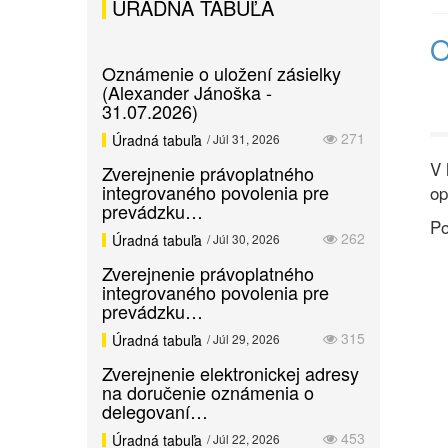
ÚRADNÁ TABUĽA
O
Oznámenie o uložení zásielky
(Alexander Jánoška -
31.07.2026)
271
Úradná tabuľa
/ Júl 31, 2026
V 
Zverejnenie právoplatného
integrovaného povolenia pre
op
prevádzku…
Po
262
Úradná tabuľa
/ Júl 30, 2026
Zverejnenie právoplatného
integrovaného povolenia pre
prevádzku…
315
Úradná tabuľa
/ Júl 29, 2026
Zverejnenie elektronickej adresy
na doručenie oznámenia o
delegovaní…
453
Úradná tabuľa
/ Júl 22, 2026