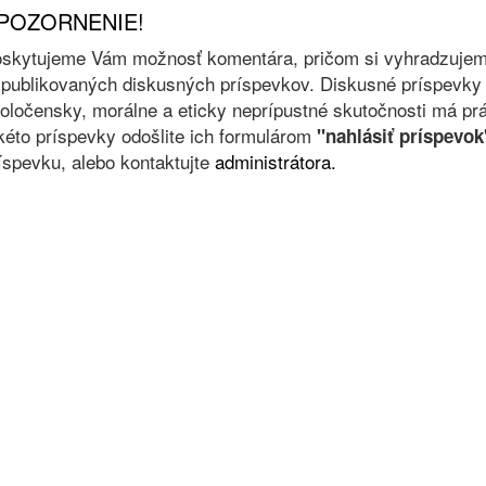
POZORNENIE!
skytujeme Vám možnosť komentára, pričom si vyhradzujeme 
 publikovaných diskusných príspevkov. Diskusné príspevky 
oločensky, morálne a eticky neprípustné skutočnosti má prá
kéto príspevky odošlite ich formulárom
"nahlásiť príspevok
íspevku, alebo kontaktujte
administrátora.