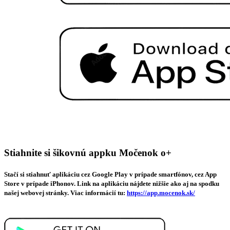
Stiahnite si šikovnú appku Močenok o+
Stačí si stiahnuť aplikáciu cez Google Play v prípade smartfónov, cez App
Store v prípade iPhonov. Link na aplikáciu nájdete nižšie ako aj na spodku
našej webovej stránky. Viac informácií tu:
https://app.mocenok.sk/