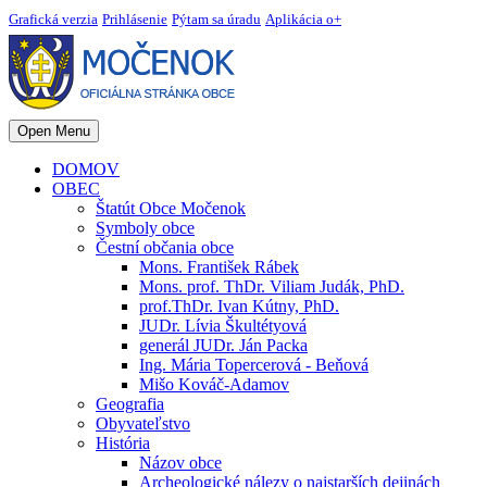
Grafická verzia
Prihlásenie
Pýtam sa úradu
Aplikácia o+
Open Menu
DOMOV
OBEC
Štatút Obce Močenok
Symboly obce
Čestní občania obce
Mons. František Rábek
Mons. prof. ThDr. Viliam Judák, PhD.
prof.ThDr. Ivan Kútny, PhD.
JUDr. Lívia Škultétyová
generál JUDr. Ján Packa
Ing. Mária Topercerová - Beňová
Mišo Kováč-Adamov
Geografia
Obyvateľstvo
História
Názov obce
Archeologické nálezy o najstarších dejinách