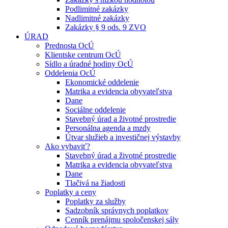
Podlimitné zakázky
Nadlimitné zakázky
Zakázky § 9 ods. 9 ZVO
ÚRAD
Prednosta OcÚ
Klientske centrum OcÚ
Sídlo a úradné hodiny OcÚ
Oddelenia OcÚ
Ekonomické oddelenie
Matrika a evidencia obyvateľstva
Dane
Sociálne oddelenie
Stavebný úrad a životné prostredie
Personálna agenda a mzdy
Útvar služieb a investičnej výstavby
Ako vybaviť?
Stavebný úrad a životné prostredie
Matrika a evidencia obyvateľstva
Dane
Tlačivá na žiadosti
Poplatky a ceny
Poplatky za služby
Sadzobník správnych poplatkov
Cenník prenájmu spoločenskej sály