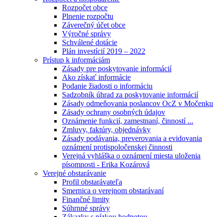
Rozpočet obce
Plnenie rozpočtu
Záverečný účet obce
Výročné správy
Schválené dotácie
Plán investícií 2019 – 2022
Prístup k informáciám
Zásady pre poskytovanie informácií
Ako získať informácie
Podanie žiadosti o informáciu
Sadzobník úhrad za poskytovanie informácií
Zásady odmeňovania poslancov OcZ v Močenku
Zásady ochrany osobných údajov
Oznámenie funkcií, zamestnaní, činností ...
Zmluvy, faktúry, objednávky
Zásady podávania, preverovania a evidovania
oznámení protispoločenskej činnosti
Verejná vyhláška o oznámení miesta uloženia
písomnosti - Erika Kozárová
Verejné obstarávanie
Profil obstarávateľa
Smernica o verejnom obstarávaní
Finančné limity
Súhrnné správy
Zákazky s nízkou hodnotou