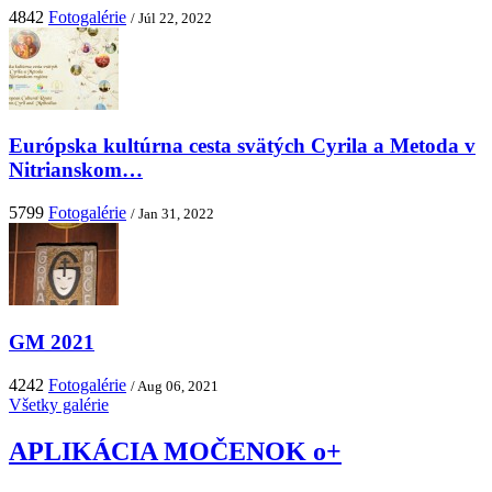
4842
Fotogalérie
/ Júl 22, 2022
Európska kultúrna cesta svätých Cyrila a Metoda v
Nitrianskom…
5799
Fotogalérie
/ Jan 31, 2022
GM 2021
4242
Fotogalérie
/ Aug 06, 2021
Všetky galérie
APLIKÁCIA MOČENOK o+