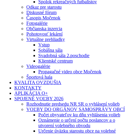
Spolok rekreačných futbalistov
Odkaz pre starostu
Diskusné fórum
Časopis Močenok
Fotogalérie
Občianska inzercia
Pohotovosť lekární
Virtuálne prehliadky
Vstup
Sobášna sála
Svadobná sála 2.poschodie
Klientské centrum
Videogalérie
Propagačné video obce Močenok
Športová hala
KVALITA OVZDUŠIA
KONTAKTY
APLIKÁCIA O+
SPOJENÉ VOĽBY 2026
Rozhodnutie predsedu NR SR o vyhlásení volieb
VOĽBY DO ORGÁNOV SAMOSPRÁVY OBCÍ
Počet obyvateľov ku dňu vyhlásenia volieb
Oznámenie o určení počtu poslancov a o
utvorení volebného obvodu
Určenie úväzku starostu obce na volebné