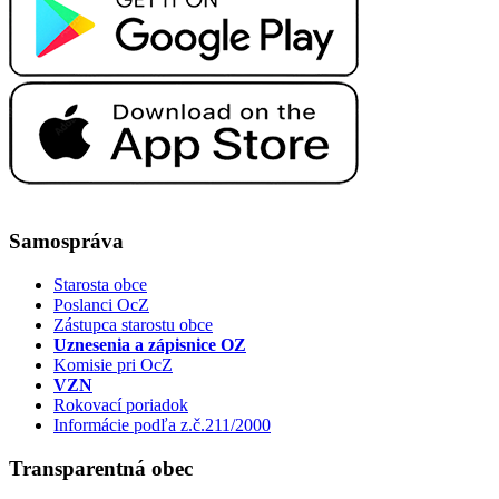
Samospráva
Starosta obce
Poslanci OcZ
Zástupca starostu obce
Uznesenia a zápisnice OZ
Komisie pri OcZ
VZN
Rokovací poriadok
Informácie podľa z.č.211/2000
Transparentná obec