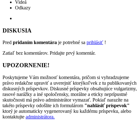
Videá
Odkazy
DISKUSIA
Pred
pridaním komentára
je potrebné sa
prihlásiť
!
Zatiaľ bez komentárov. Pridajte prvý komentár.
UPOZORNENIE!
Poskytujeme Vám možnosť komentára, pričom si vyhradzujeme
právo redakčne upraviť a uverejniť ktorýkoľvek z tu publikovaných
diskusných príspevkov. Diskusné príspevky obsahujúce vulgarizmy,
rasové narážky a iné spoločensky, morálne a eticky neprípustné
skutočnosti má právo administrátor vymazať. Pokiaľ narazíte na
takéto príspevky odošlite ich formulárom
"nahlásiť príspevok"
ktorý je automaticky vygenerovaný ku každému príspevku, alebo
kontaktujte
administrátora.