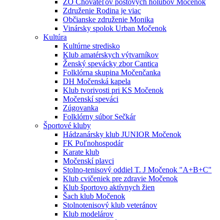
ZO Chovateľov poštových holubov Močenok
Združenie Rodina je viac
Občianske združenie Monika
Vinársky spolok Urban Močenok
Kultúra
Kultúrne stredisko
Klub amatérskych výtvarníkov
Ženský spevácky zbor Cantica
Folklórna skupina Močenčanka
DH Močenská kapela
Klub tvorivosti pri KS Močenok
Močenskí speváci
Zúgovanka
Folklórny súbor Sečkár
Športové kluby
Hádzanársky klub JUNIOR Močenok
FK Poľnohospodár
Karate klub
Močenskí plavci
Stolno-tenisový oddiel T. J Močenok "A+B+C"
Klub cvičeniek pre zdravie Močenok
Klub športovo aktívnych žien
Šach klub Močenok
Stolnotenisový klub veteránov
Klub modelárov