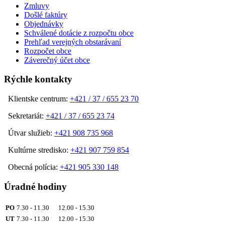
Zmluvy
Došlé faktúry
Objednávky
Schválené dotácie z rozpočtu obce
Prehľad verejných obstarávaní
Rozpočet obce
Záverečný účet obce
Rýchle kontakty
Klientske centrum:
+421 / 37 / 655 23 70
Sekretariát:
+421 / 37 / 655 23 74
Útvar služieb:
+421 908 735 968
Kultúrne stredisko:
+421 907 759 854
Obecná polícia:
+421 905 330 148
Úradné hodiny
PO
7.30 - 11.30 12.00 - 15.30
UT
7.30 - 11.30 12.00 - 15.30