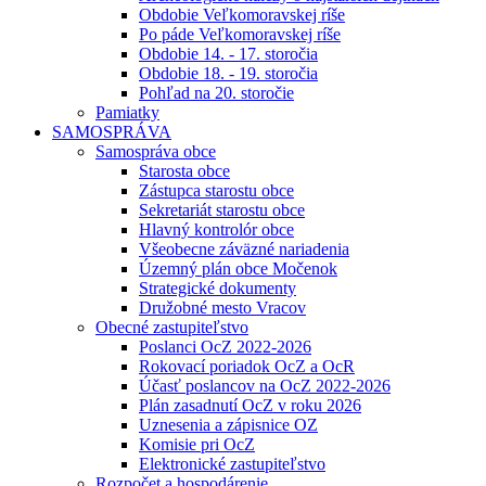
Obdobie Veľkomoravskej ríše
Po páde Veľkomoravskej ríše
Obdobie 14. - 17. storočia
Obdobie 18. - 19. storočia
Pohľad na 20. storočie
Pamiatky
SAMOSPRÁVA
Samospráva obce
Starosta obce
Zástupca starostu obce
Sekretariát starostu obce
Hlavný kontrolór obce
Všeobecne záväzné nariadenia
Územný plán obce Močenok
Strategické dokumenty
Družobné mesto Vracov
Obecné zastupiteľstvo
Poslanci OcZ 2022-2026
Rokovací poriadok OcZ a OcR
Účasť poslancov na OcZ 2022-2026
Plán zasadnutí OcZ v roku 2026
Uznesenia a zápisnice OZ
Komisie pri OcZ
Elektronické zastupiteľstvo
Rozpočet a hospodárenie