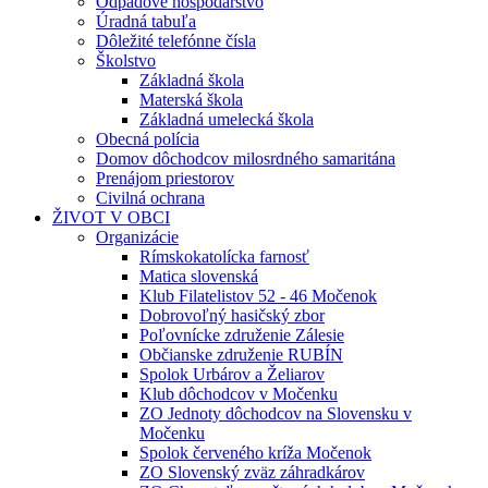
Odpadové hospodárstvo
Úradná tabuľa
Dôležité telefónne čísla
Školstvo
Základná škola
Materská škola
Základná umelecká škola
Obecná polícia
Domov dôchodcov milosrdného samaritána
Prenájom priestorov
Civilná ochrana
ŽIVOT V OBCI
Organizácie
Rímskokatolícka farnosť
Matica slovenská
Klub Filatelistov 52 - 46 Močenok
Dobrovoľný hasičský zbor
Poľovnícke združenie Zálesie
Občianske združenie RUBÍN
Spolok Urbárov a Želiarov
Klub dôchodcov v Močenku
ZO Jednoty dôchodcov na Slovensku v
Močenku
Spolok červeného kríža Močenok
ZO Slovenský zväz záhradkárov