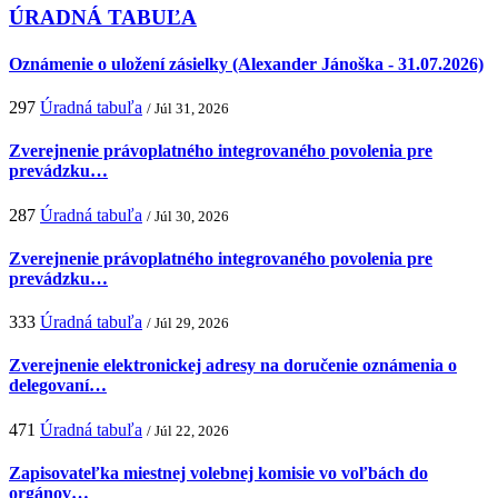
ÚRADNÁ TABUĽA
Oznámenie o uložení zásielky (Alexander Jánoška - 31.07.2026)
297
Úradná tabuľa
/ Júl 31, 2026
Zverejnenie právoplatného integrovaného povolenia pre
prevádzku…
287
Úradná tabuľa
/ Júl 30, 2026
Zverejnenie právoplatného integrovaného povolenia pre
prevádzku…
333
Úradná tabuľa
/ Júl 29, 2026
Zverejnenie elektronickej adresy na doručenie oznámenia o
delegovaní…
471
Úradná tabuľa
/ Júl 22, 2026
Zapisovateľka miestnej volebnej komisie vo voľbách do
orgánov…