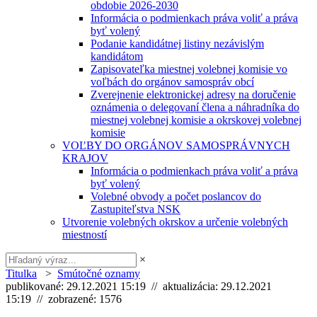
obdobie 2026-2030
Informácia o podmienkach práva voliť a práva
byť volený
Podanie kandidátnej listiny nezávislým
kandidátom
Zapisovateľka miestnej volebnej komisie vo
voľbách do orgánov samospráv obcí
Zverejnenie elektronickej adresy na doručenie
oznámenia o delegovaní člena a náhradníka do
miestnej volebnej komisie a okrskovej volebnej
komisie
VOĽBY DO ORGÁNOV SAMOSPRÁVNYCH
KRAJOV
Informácia o podmienkach práva voliť a práva
byť volený
Volebné obvody a počet poslancov do
Zastupiteľstva NSK
Utvorenie volebných okrskov a určenie volebných
miestností
×
Titulka
>
Smútočné oznamy
publikované: 29.12.2021 15:19 // aktualizácia: 29.12.2021
15:19 // zobrazené: 1576