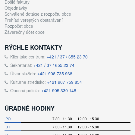
Došlé faktúry
Objednávky
Schválené dotácie z rozpočtu obce
Prehľad verejných obstarávaní
Rozpočet obce
Záverečný účet obce
RÝCHLE KONTAKTY
Klientske centrum:
+421 / 37 / 655 23 70
Sekretariát:
+421 / 37 / 655 23 74
Útvar služieb:
+421 908 735 968
Kultúrne stredisko:
+421 907 759 854
Obecná polícia:
+421 905 330 148
ÚRADNÉ HODINY
PO
7.30 - 11.30 12.00 - 15.30
UT
7.30 - 11.30 12.00 - 15.30
ST
7.30 - 11.30 12.00 - 16.30