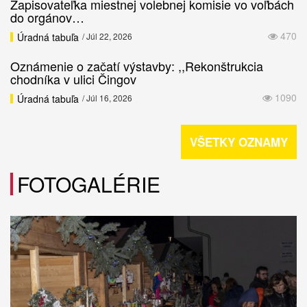
Zapisovateľka miestnej volebnej komisie vo voľbách
do orgánov…
470
Úradná tabuľa
/ Júl 22, 2026
Oznámenie o začatí výstavby: ,,Rekonštrukcia
chodníka v ulici Čingov
1090
Úradná tabuľa
/ Júl 16, 2026
VŠETKY OZNAMY
FOTOGALÉRIE