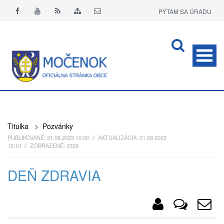
PÝTAM SA ÚRADU
APLIKÁCIA O+
Titulka
>
Pozvánky
PUBLIKOVANÉ: 31.08.2023 10:00 // AKTUALIZÁCIA: 01.09.2023
12:10 // ZOBRAZENÉ: 2329
DEŇ ZDRAVIA