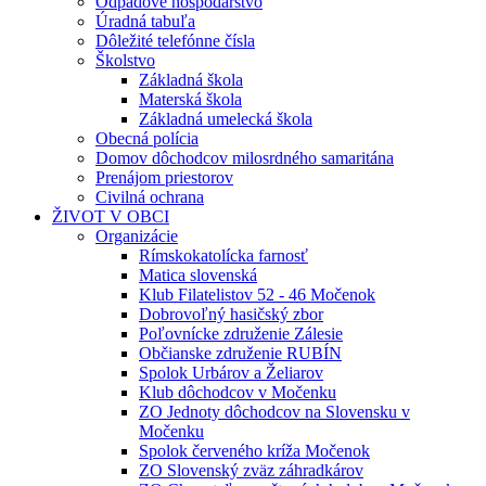
Odpadové hospodárstvo
Úradná tabuľa
Dôležité telefónne čísla
Školstvo
Základná škola
Materská škola
Základná umelecká škola
Obecná polícia
Domov dôchodcov milosrdného samaritána
Prenájom priestorov
Civilná ochrana
ŽIVOT V OBCI
Organizácie
Rímskokatolícka farnosť
Matica slovenská
Klub Filatelistov 52 - 46 Močenok
Dobrovoľný hasičský zbor
Poľovnícke združenie Zálesie
Občianske združenie RUBÍN
Spolok Urbárov a Želiarov
Klub dôchodcov v Močenku
ZO Jednoty dôchodcov na Slovensku v
Močenku
Spolok červeného kríža Močenok
ZO Slovenský zväz záhradkárov