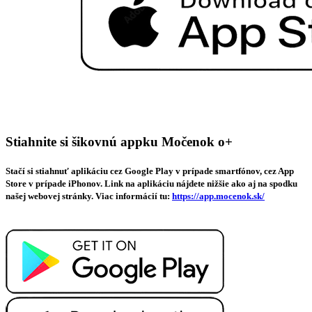
Stiahnite si šikovnú appku Močenok o+
Stačí si stiahnuť aplikáciu cez Google Play v prípade smartfónov, cez App
Store v prípade iPhonov. Link na aplikáciu nájdete nižšie ako aj na spodku
našej webovej stránky. Viac informácií tu:
https://app.mocenok.sk/