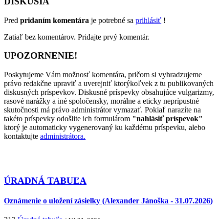
DISKUSIA
Pred
pridaním komentára
je potrebné sa
prihlásiť
!
Zatiaľ bez komentárov. Pridajte prvý komentár.
UPOZORNENIE!
Poskytujeme Vám možnosť komentára, pričom si vyhradzujeme
právo redakčne upraviť a uverejniť ktorýkoľvek z tu publikovaných
diskusných príspevkov. Diskusné príspevky obsahujúce vulgarizmy,
rasové narážky a iné spoločensky, morálne a eticky neprípustné
skutočnosti má právo administrátor vymazať. Pokiaľ narazíte na
takéto príspevky odošlite ich formulárom
"nahlásiť príspevok"
ktorý je automaticky vygenerovaný ku každému príspevku, alebo
kontaktujte
administrátora.
ÚRADNÁ TABUĽA
Oznámenie o uložení zásielky (Alexander Jánoška - 31.07.2026)