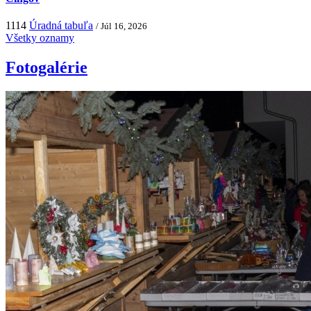
1114
Úradná tabuľa
/ Júl 16, 2026
Všetky oznamy
Fotogalérie