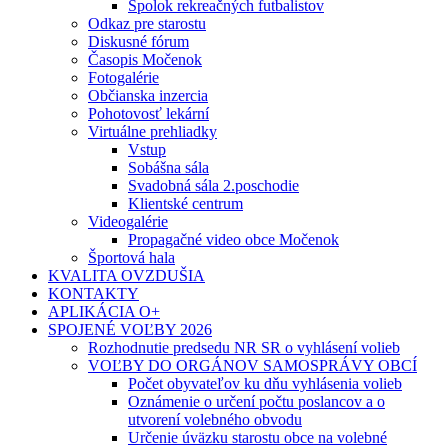
Spolok rekreačných futbalistov
Odkaz pre starostu
Diskusné fórum
Časopis Močenok
Fotogalérie
Občianska inzercia
Pohotovosť lekární
Virtuálne prehliadky
Vstup
Sobášna sála
Svadobná sála 2.poschodie
Klientské centrum
Videogalérie
Propagačné video obce Močenok
Športová hala
KVALITA OVZDUŠIA
KONTAKTY
APLIKÁCIA O+
SPOJENÉ VOĽBY 2026
Rozhodnutie predsedu NR SR o vyhlásení volieb
VOĽBY DO ORGÁNOV SAMOSPRÁVY OBCÍ
Počet obyvateľov ku dňu vyhlásenia volieb
Oznámenie o určení počtu poslancov a o
utvorení volebného obvodu
Určenie úväzku starostu obce na volebné