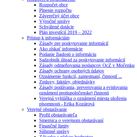
Rozpočet obce
Plnenie rozpočtu
Záverečný účet obce
Výročné správy
Schválené dotácie
Plán investícií 2019 – 2022
Prístup k informáciám
Zásady pre poskytovanie informácií
Ako získať informácie
Podanie žiadosti o informáciu
Sadzobník úhrad za poskytovanie informácií
Zásady odmeňovania poslancov OcZ v Močenku
Zásady ochrany osobných údajov
Oznámenie funkcií, zamestnaní, činností ...
Zmluvy, faktúry, objednávky
Zásady podávania, preverovania a evidovania
oznámení protispoločenskej činnosti
Verejná vyhláška o oznámení miesta uloženia
písomnosti - Erika Kozárová
Verejné obstarávanie
Profil obstarávateľa
Smernica o verejnom obstarávaní
Finančné limity
Súhrnné správy
Zákazky s nízkou hodnotou