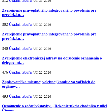
312
Úradná tabuľa
/ Júl 31, 2026
Zverejnenie právoplatného integrovaného povolenia pre
prevádzku…
302
Úradná tabuľa
/ Júl 30, 2026
Zverejnenie právoplatného integrovaného povolenia pre
prevádzku…
340
Úradná tabuľa
/ Júl 29, 2026
Zverejnenie elektronickej adresy na doručenie oznámenia o
delegovaní…
476
Úradná tabuľa
/ Júl 22, 2026
Zapisovateľka miestnej volebnej komisie vo voľbách do
orgánov…
493
Úradná tabuľa
/ Júl 22, 2026
Oznámenie o začatí výstavby: ,,Rekonštrukcia chodníka v ulici
Čingov