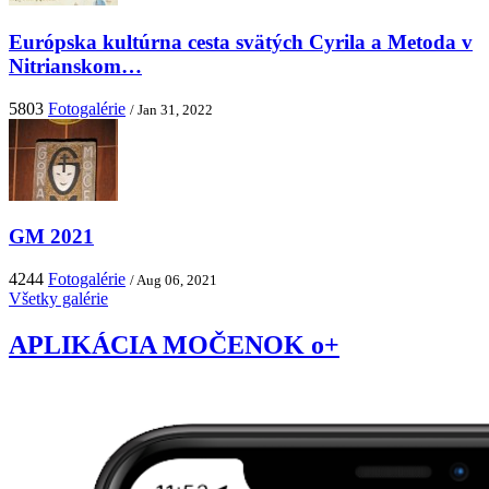
Európska kultúrna cesta svätých Cyrila a Metoda v
Nitrianskom…
5803
Fotogalérie
/ Jan 31, 2022
GM 2021
4244
Fotogalérie
/ Aug 06, 2021
Všetky galérie
APLIKÁCIA MOČENOK o+