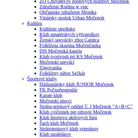
ZO Chovateľov poštových holubov Močenok
Združenie Rodina je viac
Občianske združenie Monika
Vinársky spolok Urban Močenok
Kultúra
Kultúrne stredisko
Klub amatérskych výtvarníkov
Ženský spevácky zbor Cantica
Folklórna skupina Močenčanka
DH Močenská kapela
Klub tvorivosti pri KS Močenok
Močenskí speváci
Zúgovanka
Folklórny súbor Sečkár
Športové kluby
Hádzanársky klub JUNIOR Močenok
FK Poľnohospodár
Karate klub
Močenskí plavci
Stolno-tenisový oddiel T. J Močenok "A+B+C"
Klub cvičeniek pre zdravie Močenok
Klub športovo aktívnych žien
Šach klub Močenok
Stolnotenisový klub veteránov
Klub modelárov