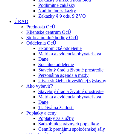
Podlimitné zakázky
Nadlimitné zakázky
Zakázky § 9 ods. 9 ZVO
ÚRAD
Prednosta OcÚ
Klientske centrum OcÚ
Sídlo a úradné hodiny OcÚ
Oddelenia OcÚ
Ekonomické oddelenie
Matrika a evidencia obyvateľstva
Dane
Sociálne oddelenie
Stavebný úrad a životné prostredie
Personálna agenda a mzdy
Útvar služieb a investičnej výstavby
Ako vybaviť?
Stavebný úrad a životné prostredie
Matrika a evidencia obyvateľstva
Dane
Tlačivá na žiadosti
Poplatky a ceny
Poplatky za služby
Sadzobník správnych poplatkov
Cenník prenájmu spoločenskej sály