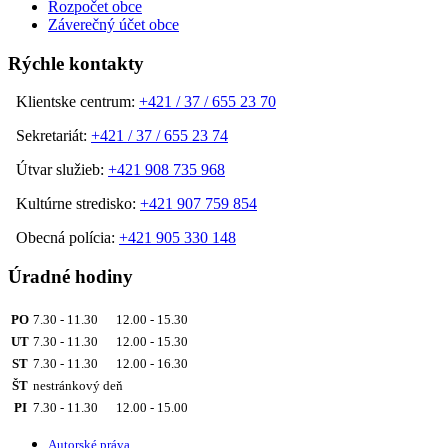
Rozpočet obce
Záverečný účet obce
Rýchle kontakty
Klientske centrum:
+421 / 37 / 655 23 70
Sekretariát:
+421 / 37 / 655 23 74
Útvar služieb:
+421 908 735 968
Kultúrne stredisko:
+421 907 759 854
Obecná polícia:
+421 905 330 148
Úradné hodiny
PO
7.30 - 11.30 12.00 - 15.30
UT
7.30 - 11.30 12.00 - 15.30
ST
7.30 - 11.30 12.00 - 16.30
ŠT
nestránkový deň
PI
7.30 - 11.30 12.00 - 15.00
Autorské práva