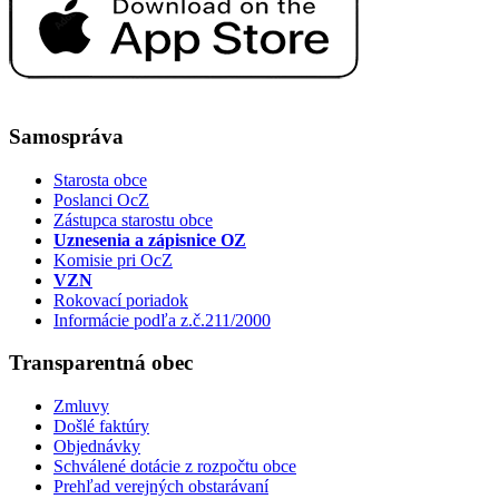
Samospráva
Starosta obce
Poslanci OcZ
Zástupca starostu obce
Uznesenia a zápisnice OZ
Komisie pri OcZ
VZN
Rokovací poriadok
Informácie podľa z.č.211/2000
Transparentná obec
Zmluvy
Došlé faktúry
Objednávky
Schválené dotácie z rozpočtu obce
Prehľad verejných obstarávaní