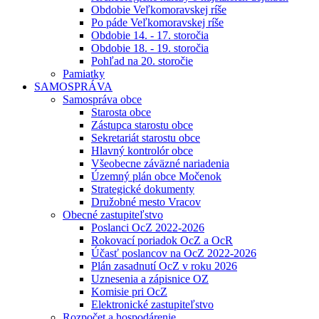
Obdobie Veľkomoravskej ríše
Po páde Veľkomoravskej ríše
Obdobie 14. - 17. storočia
Obdobie 18. - 19. storočia
Pohľad na 20. storočie
Pamiatky
SAMOSPRÁVA
Samospráva obce
Starosta obce
Zástupca starostu obce
Sekretariát starostu obce
Hlavný kontrolór obce
Všeobecne záväzné nariadenia
Územný plán obce Močenok
Strategické dokumenty
Družobné mesto Vracov
Obecné zastupiteľstvo
Poslanci OcZ 2022-2026
Rokovací poriadok OcZ a OcR
Účasť poslancov na OcZ 2022-2026
Plán zasadnutí OcZ v roku 2026
Uznesenia a zápisnice OZ
Komisie pri OcZ
Elektronické zastupiteľstvo
Rozpočet a hospodárenie