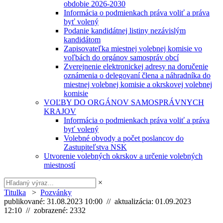
obdobie 2026-2030
Informácia o podmienkach práva voliť a práva
byť volený
Podanie kandidátnej listiny nezávislým
kandidátom
Zapisovateľka miestnej volebnej komisie vo
voľbách do orgánov samospráv obcí
Zverejnenie elektronickej adresy na doručenie
oznámenia o delegovaní člena a náhradníka do
miestnej volebnej komisie a okrskovej volebnej
komisie
VOĽBY DO ORGÁNOV SAMOSPRÁVNYCH
KRAJOV
Informácia o podmienkach práva voliť a práva
byť volený
Volebné obvody a počet poslancov do
Zastupiteľstva NSK
Utvorenie volebných okrskov a určenie volebných
miestností
×
Titulka
>
Pozvánky
publikované: 31.08.2023 10:00 // aktualizácia: 01.09.2023
12:10 // zobrazené: 2332