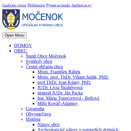
Grafická verzia
Prihlásenie
Pýtam sa úradu
Aplikácia o+
Open Menu
DOMOV
OBEC
Štatút Obce Močenok
Symboly obce
Čestní občania obce
Mons. František Rábek
Mons. prof. ThDr. Viliam Judák, PhD.
prof.ThDr. Ivan Kútny, PhD.
JUDr. Lívia Škultétyová
generál JUDr. Ján Packa
Ing. Mária Topercerová - Beňová
Mišo Kováč-Adamov
Geografia
Obyvateľstvo
História
Názov obce
Archeologické nálezy o najstarších dejinách