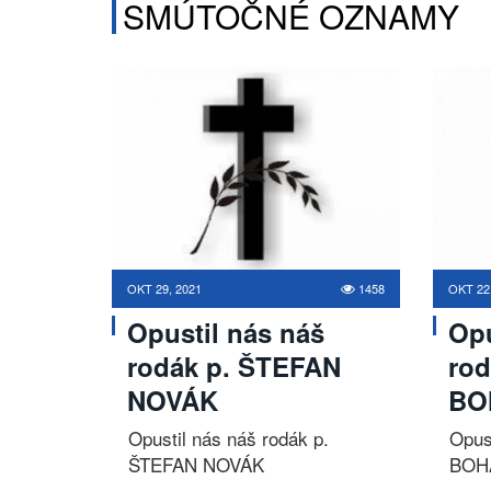
SMÚTOČNÉ OZNAMY
OKT 29, 2021
1458
OKT 22
Opustil nás náš
Opu
rodák p. ŠTEFAN
rod
NOVÁK
BO
Opustil nás náš rodák p.
Opus
ŠTEFAN NOVÁK
BOH