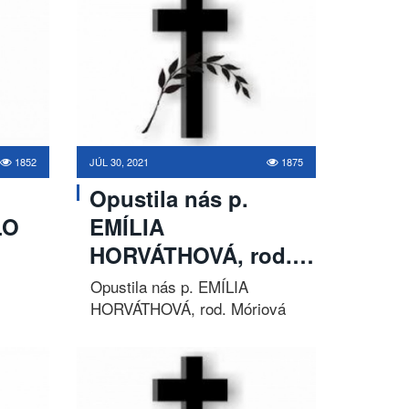
1852
JÚL 30, 2021
1875
Opustila nás p.
LO
EMÍLIA
HORVÁTHOVÁ, rod.…
Opustila nás p. EMÍLIA
HORVÁTHOVÁ, rod. Móriová