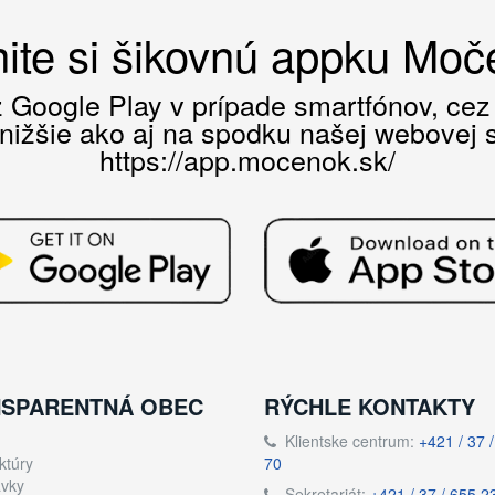
ite si šikovnú appku Mo
ez Google Play v prípade smartfónov, ce
 nižšie ako aj na spodku našej webovej st
https://app.mocenok.sk/
SPARENTNÁ OBEC
RÝCHLE KONTAKTY
Klientske centrum:
+421 / 37 
ktúry
70
vky
Sekretariát:
+421 / 37 / 655 2