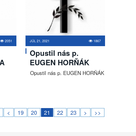
2051
JÚL 21, 2021
1867
Opustil nás p.
A
EUGEN HORŇÁK
Opustil nás p. EUGEN HORŇÁK
<
19
20
21
22
23
>
>>