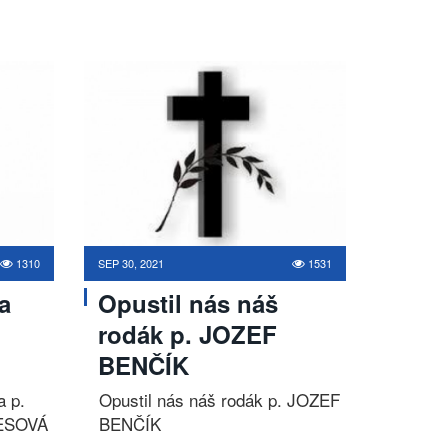
1310
SEP 30, 2021
1531
a
Opustil nás náš
rodák p. JOZEF
BENČÍK
a p.
Opustil nás náš rodák p. JOZEF
ESOVÁ
BENČÍK