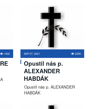
1402
SEP 07, 2021
2255
MRE
Opustil nás p.
ALEXANDER
HABDÁK
BA
Opustil nás p. ALEXANDER
HABDÁK