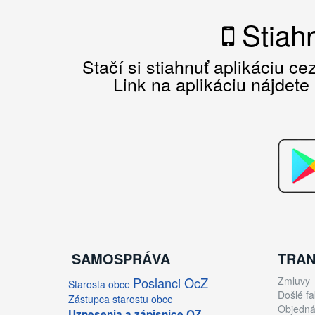
Stiahn
Stačí si stiahnuť aplikáciu c
Link na aplikáciu nájdete
SAMOSPRÁVA
TRAN
Poslanci OcZ
Zmluvy
Starosta obce
Došlé fa
Zástupca starostu obce
Objedná
Uznesenia a zápisnice OZ