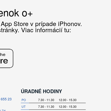
čenok o+
z App Store v prípade iPhonov.
ránky. Viac informácií tu:
ÚRADNÉ HODINY
/ 655 23
PO
7.30 - 11.30 12.00 - 15.30
UT
7.30 - 11.30 12.00 - 15.30
3 74