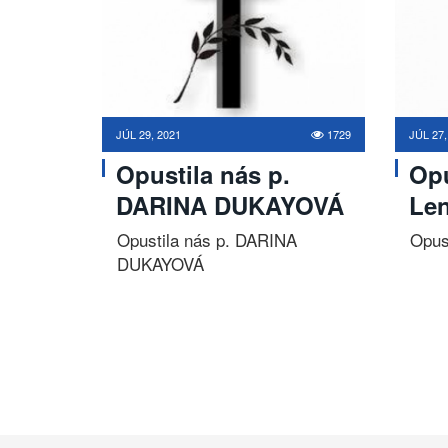
JÚL 29, 2021
1729
JÚL 27,
Opustila nás p.
Opu
DARINA DUKAYOVÁ
Len
Opustila nás p. DARINA
Opust
DUKAYOVÁ