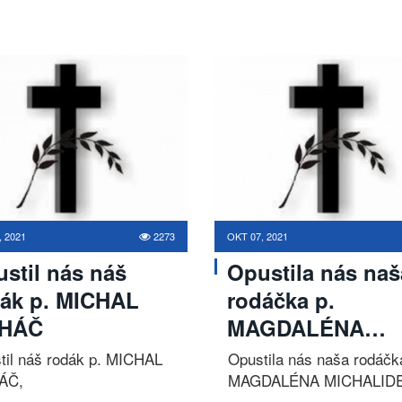
, 2021
2273
OKT 07, 2021
stil nás náš
Opustila nás naš
ák p. MICHAL
rodáčka p.
HÁČ
MAGDALÉNA…
til náš rodák p. MICHAL
Opustila nás naša rodáčk
ÁČ,
MAGDALÉNA MICHALID