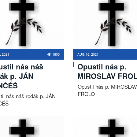
, 2021
1805
AUG 16, 2021
stil nás náš
Opustil nás p.
ák p. JÁN
MIROSLAV FRO
NČÉŠ
Opustil nás p. MIROSLAV
FROLO
til nás náš rodák p. JÁN
ČÉŠ