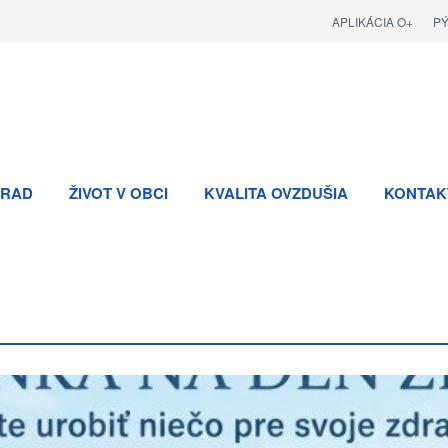
APLIKÁCIA O+
P
RAD
ŽIVOT V OBCI
KVALITA OVZDUŠIA
KONTAK