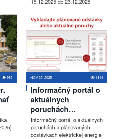
15.12.2025 do 23.12.2025
982
NOV 25, 2025
1114
r.
Informačný portál o
mať
aktuálnych
poruchách…
íka
Informačný portál o aktuálnych
2025)
poruchách a plánovaných
odstávkach elektrickej energie