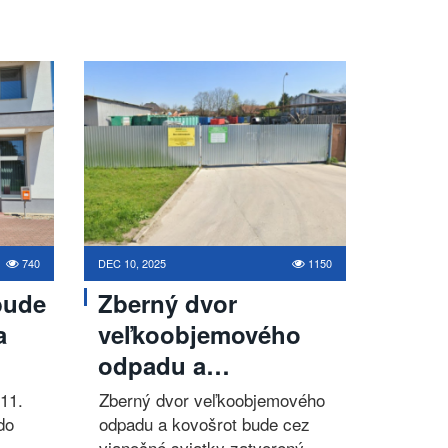
740
DEC 10, 2025
1150
bude
Zberný dvor
a
veľkoobjemového
odpadu a…
11.
Zberný dvor veľkoobjemového
do
odpadu a kovošrot bude cez
vianočné sviatky zatvorený