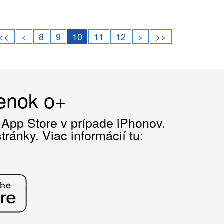
<<
<
8
9
10
11
12
>
>>
čenok o+
z App Store v prípade iPhonov.
ránky. Viac informácií tu: