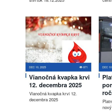
DEC 10, 2025
871
DEC 10
Vianočná kvapka krvi
Pla
12. decembra 2025
por
ro
Vianočná kvapka krvi 12.
decembra 2025
Plat
nový