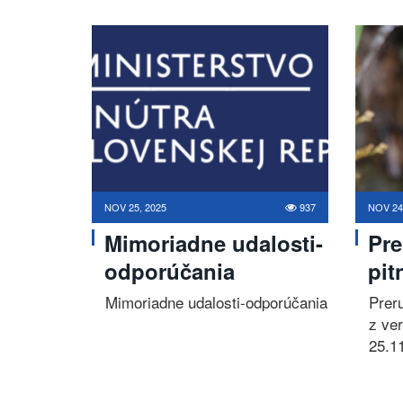
NOV 25, 2025
937
NOV 24
Mimoriadne udalosti-
Pre
odporúčania
pit
Mimoriadne udalosti-odporúčania
Prer
z ve
25.1