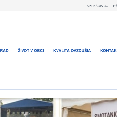
APLIKÁCIA O+
P
RAD
ŽIVOT V OBCI
KVALITA OVZDUŠIA
KONTAK