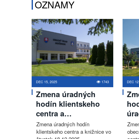
OZNAMY
DEC 15, 2025
1743
DEC 12
Zmena úradných
Zm
hodín klientskeho
ho
centra a…
úr
Zmena úradných hodín
Zmen
klientskeho centra a knižnice vo
obec
štvrtok 18.12.2025
cent