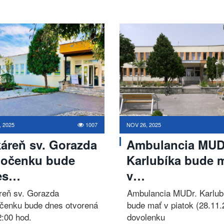
, 2025
1007
NOV 26, 2025
áreň sv. Gorazda
Ambulancia MUD
Močenku bude
Karlubíka bude 
es…
v…
reň sv. Gorazda
Ambulancia MUDr. Karlub
čenku bude dnes otvorená
bude mať v piatok (28.11.
2:00 hod.
dovolenku