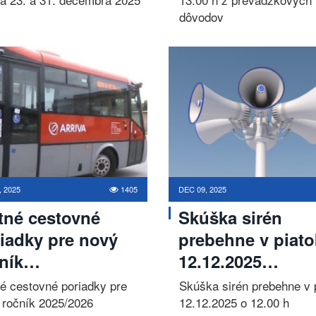
dôvodov
, 2025
1405
DEC 09, 2025
tné cestovné
Skúška sirén
iadky pre nový
prebehne v piato
čník…
12.12.2025…
né cestovné poriadky pre
Skúška sirén prebehne v 
 ročník 2025/2026
12.12.2025 o 12.00 h