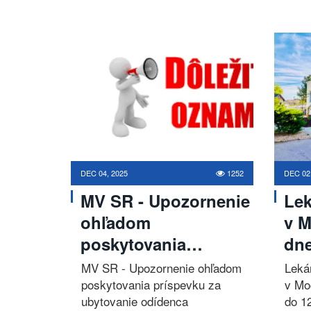
DEC 04, 2025
1252
DEC 02
MV SR - Upozornenie
Lek
ohľadom
v 
poskytovania…
dn
MV SR - Upozornenie ohľadom
Leká
poskytovania príspevku za
v Mo
ubytovanie odídenca
do 1