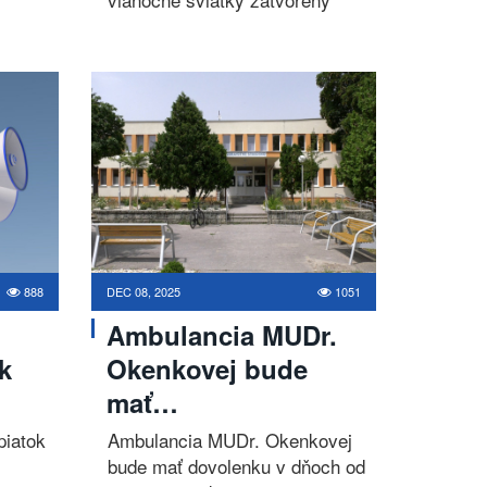
888
DEC 08, 2025
1051
Ambulancia MUDr.
k
Okenkovej bude
mať…
piatok
Ambulancia MUDr. Okenkovej
bude mať dovolenku v dňoch od