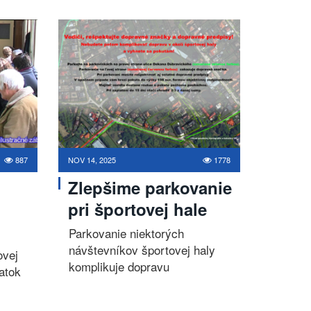
887
NOV 14, 2025
1778
Zlepšime parkovanie
pri športovej hale
Parkovanie niektorých
návštevníkov športovej haly
vej
komplikuje dopravu
atok