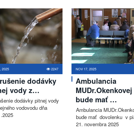
, 2025
2247
NOV 17, 2025
rušenie dodávky
Ambulancia
nej vody z…
MUDr.Okenkovej
bude mať …
ušenie dodávky pitnej vody
rejného vodovodu dňa
Ambulancia MUDr.Okenko
1.2025
bude mať dovolenku v pi
21. novembra 2025