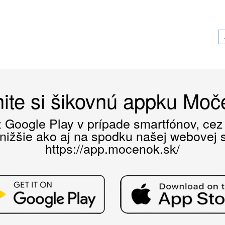
ite si šikovnú appku Mo
ez Google Play v prípade smartfónov, ce
 nižšie ako aj na spodku našej webovej st
https://app.mocenok.sk/