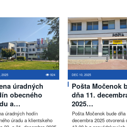
, 2025
924
DEC 10, 2025
ena úradných
Pošta Močenok 
dín obecného
dňa 11. decembr
adu a…
2025…
a úradných hodín
Pošta Močenok bude dňa 
ného úradu a klientskeho
decembra 2025 otvorená 
ra 23. a 31. decembra 2025
13.00 h z prevádzkových