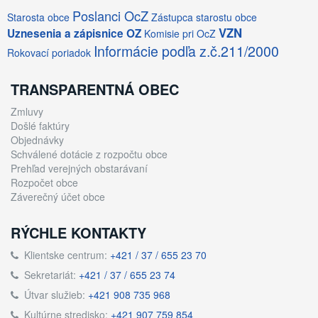
Poslanci OcZ
Starosta obce
Zástupca starostu obce
VZN
Uznesenia a zápisnice OZ
Komisie pri OcZ
Informácie podľa z.č.211/2000
Rokovací poriadok
TRANSPARENTNÁ OBEC
Zmluvy
Došlé faktúry
Objednávky
Schválené dotácie z rozpočtu obce
Prehľad verejných obstarávaní
Rozpočet obce
Záverečný účet obce
RÝCHLE KONTAKTY
Klientske centrum:
+421 / 37 / 655 23 70
Sekretariát:
+421 / 37 / 655 23 74
Útvar služieb:
+421 908 735 968
Kultúrne stredisko:
+421 907 759 854