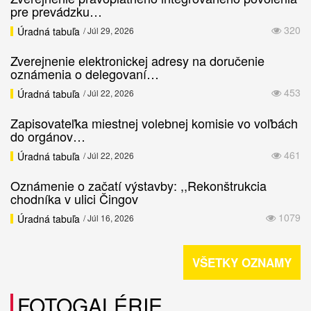
pre prevádzku…
320
Úradná tabuľa
/ Júl 29, 2026
Zverejnenie elektronickej adresy na doručenie
oznámenia o delegovaní…
453
Úradná tabuľa
/ Júl 22, 2026
Zapisovateľka miestnej volebnej komisie vo voľbách
do orgánov…
461
Úradná tabuľa
/ Júl 22, 2026
Oznámenie o začatí výstavby: ,,Rekonštrukcia
chodníka v ulici Čingov
1079
Úradná tabuľa
/ Júl 16, 2026
VŠETKY OZNAMY
FOTOGALÉRIE