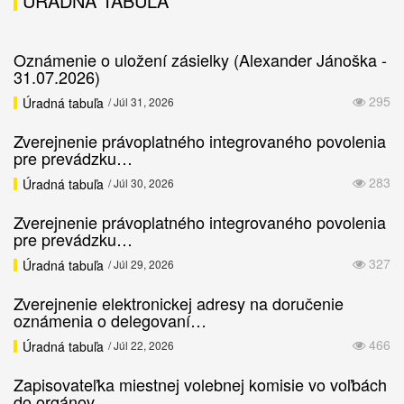
ÚRADNÁ TABUĽA
Oznámenie o uložení zásielky (Alexander Jánoška -
31.07.2026)
295
Úradná tabuľa
/ Júl 31, 2026
Zverejnenie právoplatného integrovaného povolenia
pre prevádzku…
283
Úradná tabuľa
/ Júl 30, 2026
Zverejnenie právoplatného integrovaného povolenia
pre prevádzku…
327
Úradná tabuľa
/ Júl 29, 2026
Zverejnenie elektronickej adresy na doručenie
oznámenia o delegovaní…
466
Úradná tabuľa
/ Júl 22, 2026
Zapisovateľka miestnej volebnej komisie vo voľbách
do orgánov…