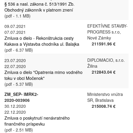
§ 536 a nasl. zákona č. 513/1991 Zb.
Obchodný zákonník v platnom znení
(pdf - 1.1 MB)
EFEKTÍVNE STAVBY-
09.07.2021
PROGRESS s.r.o,
07.07.2021
Nové Zámky
Zmluva o dielo - Rekonštrukcia cesty
211591.96 €
Kakava a Výstavba chodníka ul. Balajka
(pdf - 6.37 MB)
DIPLOMACIO, s.r.o.
23.07.2020
Žilina
22.07.2020
212843.04 €
Zmluva o dielo "Opatrenia mimo vodného
toku v obci Močenok"
(pdf - 5.37 MB)
ZM_SEP- IMRK2-
Ministerstvo vnútra
2020-003906
SR, Bratislava
30.12.2020
215008.74 €
22.12.2020
Zmluva o poskytnutí nenávratného
finančného príspevku
(pdf - 2.51 MB)