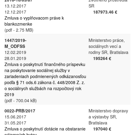
13.12.2017
SR
12.12.2017
187973.46 €
Zmluva o vyplňovacom práve k
blankozmenke
(pdf - 2.75 MB)
1447/2019-
Ministerstvo práce,
M_ODFSS
sociálnych vecí a
12.02.2019
rodiny SR, Bratislava
28.01.2019
195264 €
Zmluva o poskytnutí finančného príspevku
na poskytovanie sociálnej služby v
zariadeniach podmienených odkázanosťou
podľa § 71 ods.6 zákona č. 448/2008 Z. z.
o sociálnych službách na rozpočtový rok
2019
(pdf - 700.04 kB)
0022-PRB/2017
Ministerstvo dopravy
15.06.2017
a výstavby SR,
31.05.2017
Bratislava
Zmluva o poskytnutí dotácie na obstaranie
197040 €
nájomných bytov