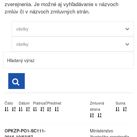
zverejnenia. Je možné aj vyhľadávanie v názvoch
zmlúv či v názvoch zmluvných strán.
všetky
všetky
Číslo
Dátum
Platnosť
Predmet
Zmluvná
Suma
strana
OPKZP-PO1-SC111-
Ministerstvo
2016-10/63/87
životného prostredia