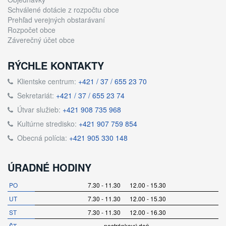
Schválené dotácie z rozpočtu obce
Prehľad verejných obstarávaní
Rozpočet obce
Záverečný účet obce
RÝCHLE KONTAKTY
Klientske centrum:
+421 / 37 / 655 23 70
Sekretariát:
+421 / 37 / 655 23 74
Útvar služieb:
+421 908 735 968
Kultúrne stredisko:
+421 907 759 854
Obecná polícia:
+421 905 330 148
ÚRADNÉ HODINY
PO
7.30 - 11.30 12.00 - 15.30
UT
7.30 - 11.30 12.00 - 15.30
ST
7.30 - 11.30 12.00 - 16.30
ŠT
nestránkový deň