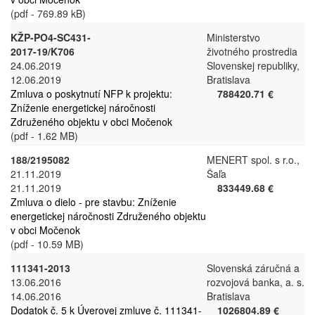
(pdf - 769.89 kB)
KŽP-PO4-SC431-
Ministerstvo
2017-19/K706
životného prostredia
24.06.2019
Slovenskej republiky,
12.06.2019
Bratislava
Zmluva o poskytnutí NFP k projektu:
788420.71 €
Zníženie energetickej náročnosti
Združeného objektu v obci Močenok
(pdf - 1.62 MB)
188/2195082
MENERT spol. s r.o.,
21.11.2019
Šaľa
21.11.2019
833449.68 €
Zmluva o dielo - pre stavbu: Zníženie
energetickej náročnosti Združeného objektu
v obci Močenok
(pdf - 10.59 MB)
111341-2013
Slovenská záručná a
13.06.2016
rozvojová banka, a. s.
14.06.2016
Bratislava
Dodatok č. 5 k Úverovej zmluve č. 111341-
1026804.89 €