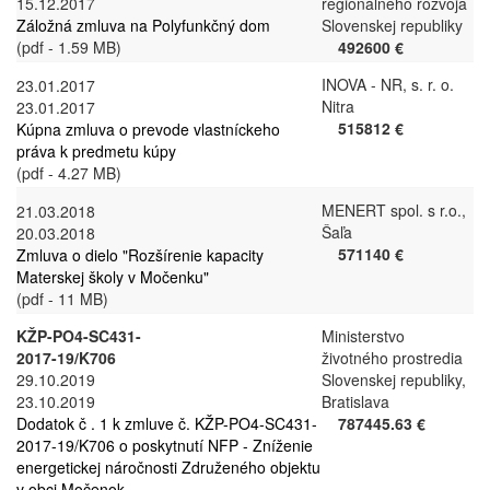
15.12.2017
regionálneho rozvoja
Záložná zmluva na Polyfunkčný dom
Slovenskej republiky
(pdf - 1.59 MB)
492600 €
INOVA - NR, s. r. o.
23.01.2017
Nitra
23.01.2017
515812 €
Kúpna zmluva o prevode vlastníckeho
práva k predmetu kúpy
(pdf - 4.27 MB)
MENERT spol. s r.o.,
21.03.2018
Šaľa
20.03.2018
571140 €
Zmluva o dielo "Rozšírenie kapacity
Materskej školy v Močenku"
(pdf - 11 MB)
KŽP-PO4-SC431-
Ministerstvo
2017-19/K706
životného prostredia
29.10.2019
Slovenskej republiky,
23.10.2019
Bratislava
Dodatok č . 1 k zmluve č. KŽP-PO4-SC431-
787445.63 €
2017-19/K706 o poskytnutí NFP - Zníženie
energetickej náročnosti Združeného objektu
v obci Močenok