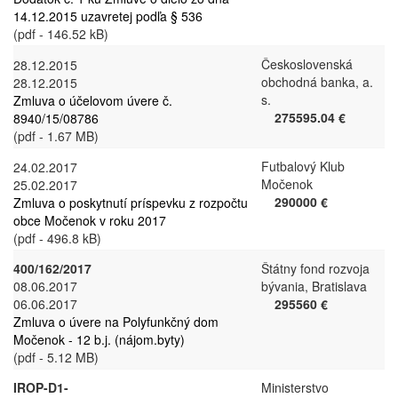
14.12.2015 uzavretej podľa § 536
(pdf - 146.52 kB)
Československá
28.12.2015
obchodná banka, a.
28.12.2015
s.
Zmluva o účelovom úvere č.
275595.04 €
8940/15/08786
(pdf - 1.67 MB)
Futbalový Klub
24.02.2017
Močenok
25.02.2017
290000 €
Zmluva o poskytnutí príspevku z rozpočtu
obce Močenok v roku 2017
(pdf - 496.8 kB)
400/162/2017
Štátny fond rozvoja
08.06.2017
bývania, Bratislava
06.06.2017
295560 €
Zmluva o úvere na Polyfunkčný dom
Močenok - 12 b.j. (nájom.byty)
(pdf - 5.12 MB)
IROP-D1-
Ministerstvo