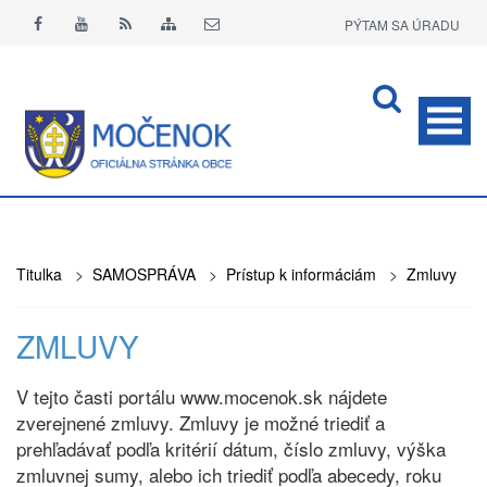
PÝTAM SA ÚRADU
APLIKÁCIA O+
Titulka
>
SAMOSPRÁVA
>
Prístup k informáciám
>
Zmluvy
ZMLUVY
V tejto časti portálu www.mocenok.sk nájdete
zverejnené zmluvy. Zmluvy je možné triediť a
prehľadávať podľa kritérií dátum, číslo zmluvy, výška
zmluvnej sumy, alebo ich triediť podľa abecedy, roku