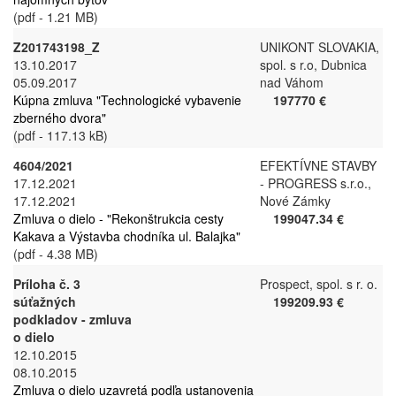
(pdf - 1.21 MB)
Z201743198_Z
UNIKONT SLOVAKIA,
13.10.2017
spol. s r.o, Dubnica
05.09.2017
nad Váhom
Kúpna zmluva "Technologické vybavenie
197770 €
zberného dvora"
(pdf - 117.13 kB)
4604/2021
EFEKTÍVNE STAVBY
17.12.2021
- PROGRESS s.r.o.,
17.12.2021
Nové Zámky
Zmluva o dielo - "Rekonštrukcia cesty
199047.34 €
Kakava a Výstavba chodníka ul. Balajka"
(pdf - 4.38 MB)
Príloha č. 3
Prospect, spol. s r. o.
súťažných
199209.93 €
podkladov - zmluva
o dielo
12.10.2015
08.10.2015
Zmluva o dielo uzavretá podľa ustanovenia