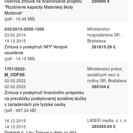
Úverová zmluva na financovanie projektu
250000 €
"Rozšírenie kapacity Materskej školy
Močenok"
(pdf - 10.49 MB)
632/2015-2050-1200
Ministerstvo
23.02.2016
hospodárstva SR ,
19.12.2015
Bratislava
Zmluva o poskytnutí NFP Verejné
261815.29 €
osvetlenie
(pdf - 14.15 MB)
1701/2022-
Ministerstvo práce,
M_ODFSS
sociálnych vecí a
02.02.2022
rodiny SR, Bratislava
02.02.2022
265104 €
Zmluva o poskytnutí finančného príspevku
na prevádzku poskytovanej sociálnej služby
v zariadeniach pre fyzické osoby
(pdf - 687.24 kB)
LASER media, s. r. o.
16.12.2015
265354.04 €
14.12.2015
Dodatok č. 1 ku Zmluve o dielo zo dňa