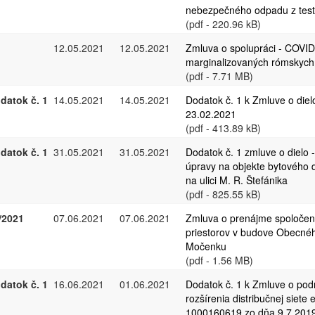
nebezpečného odpadu z test
(pdf - 220.96 kB)
12.05.2021
12.05.2021
Zmluva o spolupráci - COVID
marginalizovaných rómskych
(pdf - 7.71 MB)
datok č. 1
14.05.2021
14.05.2021
Dodatok č. 1 k Zmluve o diel
23.02.2021
(pdf - 413.89 kB)
datok č. 1
31.05.2021
31.05.2021
Dodatok č. 1 zmluve o dielo 
úpravy na objekte bytového 
na ulici M. R. Štefánika
(pdf - 825.55 kB)
/2021
07.06.2021
07.06.2021
Zmluva o prenájme spoloče
priestorov v budove Obecné
Močenku
(pdf - 1.56 MB)
datok č. 1
16.06.2021
01.06.2021
Dodatok č. 1 k Zmluve o po
rozšírenia distribučnej siete e
1000160619 zo dňa 9.7.201