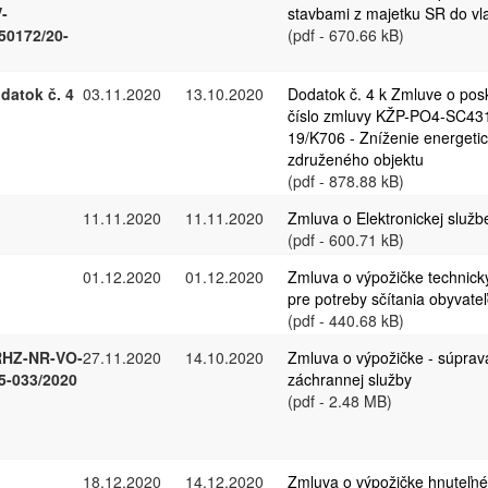
-
stavbami z majetku SR do vla
50172/20-
(pdf - 670.66 kB)
datok č. 4
03.11.2020
13.10.2020
Dodatok č. 4 k Zmluve o pos
číslo zmluvy KŽP-PO4-SC43
19/K706 - Zníženie energetic
združeného objektu
(pdf - 878.88 kB)
11.11.2020
11.11.2020
Zmluva o Elektronickej služ
(pdf - 600.71 kB)
01.12.2020
01.12.2020
Zmluva o výpožičke technick
pre potreby sčítania obyvateľ
(pdf - 440.68 kB)
HZ-NR-VO-
27.11.2020
14.10.2020
Zmluva o výpožičke - súpra
5-033/2020
záchrannej služby
(pdf - 2.48 MB)
18.12.2020
14.12.2020
Zmluva o výpožičke hnuteľn