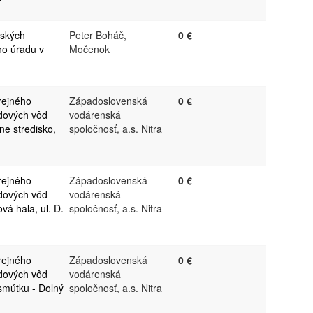
nských
Peter Boháč,
0 €
ho úradu v
Močenok
rejného
Západoslovenská
0 €
dových vôd
vodárenská
ne stredisko,
spoločnosť, a.s. Nitra
rejného
Západoslovenská
0 €
dových vôd
vodárenská
vá hala, ul. D.
spoločnosť, a.s. Nitra
rejného
Západoslovenská
0 €
dových vôd
vodárenská
smútku - Dolný
spoločnosť, a.s. Nitra