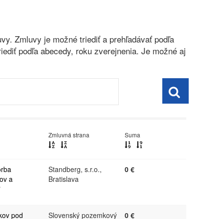
vy. Zmluvy je možné triediť a prehľadávať podľa
riediť podľa abecedy, roku zverejnenia. Je možné aj
Zmluvná strana
Suma
orba
Standberg, s.r.o.,
0 €
tov a
Bratislava
"
kov pod
Slovenský pozemkový
0 €