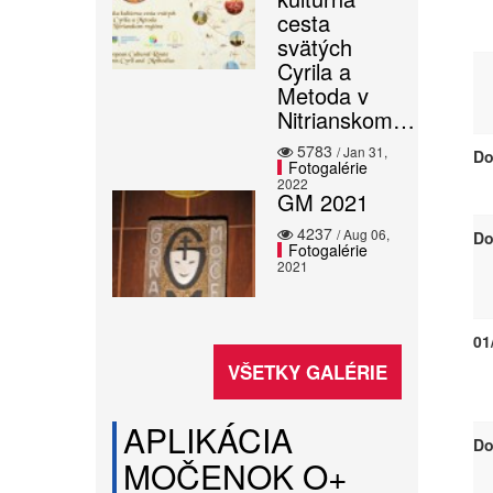
cesta
svätých
Cyrila a
Metoda v
Nitrianskom…
5783
/ Jan 31,
Do
Fotogalérie
2022
GM 2021
4237
/ Aug 06,
Do
Fotogalérie
2021
01
VŠETKY GALÉRIE
APLIKÁCIA
Do
MOČENOK O+