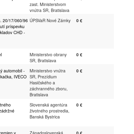
zast. Ministerstvom
vnútra SR, Bratislava
. 20/17/060/96
ÚPSVaR Nové Zámky
0 €
utí príspevku
kladov CHD -
l
Ministerstvo obrany
0 €
SR, Bratislava
ý automobil -
Ministerstvo vnútra
0 €
iekačka, IVECO
SR, Prezídium
Hasičského a
záchranného zboru,
Bratislava
atného
Slovenská agentúra
0 €
ozádržné
životného prostredia,
Banská Bystrica
remien v
Západoslovenská
0 €