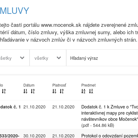
ZMLUVY
tejto časti portálu www.mocenok.sk nájdete zverejnené zmlu
itérií dátum, číslo zmluvy, výška zmluvnej sumy, alebo ich t
hľadávanie v názvoch zmlúv či v názvoch zmluvných strán.
všetky
všetky
lo
Dátum
Platnosť
Predmet
datok č. 1
21.10.2020
21.10.2020
Dodatok č. 1 k Zmluve o "Tv
interaktívnej mapy pre cyklis
návštevníkov obce Močenok
(pdf - 544.86 kB)
533/2020-
30.10.2020
21.10.2020
Protokol o odovzdaní pozem