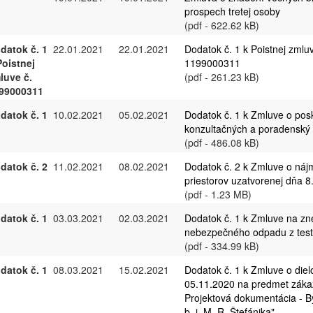
prospech tretej osoby
(pdf - 622.62 kB)
datok č. 1
22.01.2021
22.01.2021
Dodatok č. 1 k Poistnej zmluv
Poistnej
1199000311
luve č.
(pdf - 261.23 kB)
99000311
datok č. 1
10.02.2021
05.02.2021
Dodatok č. 1 k Zmluve o posk
konzultačných a poradenský 
(pdf - 486.08 kB)
datok č. 2
11.02.2021
08.02.2021
Dodatok č. 2 k Zmluve o ná
priestorov uzatvorenej dňa 8
(pdf - 1.23 MB)
datok č. 1
03.03.2021
02.03.2021
Dodatok č. 1 k Zmluve na z
nebezpečného odpadu z test
(pdf - 334.99 kB)
datok č. 1
08.03.2021
15.02.2021
Dodatok č. 1 k Zmluve o diel
05.11.2020 na predmet záka
Projektová dokumentácia - 
b. j. M. R. Štefánika"