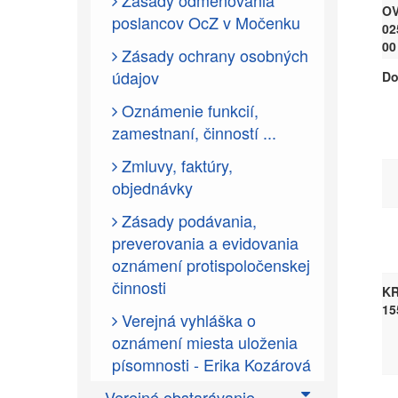
Zásady odmeňovania
OV
poslancov OcZ v Močenku
02
00
Zásady ochrany osobných
údajov
Do
Oznámenie funkcií,
zamestnaní, činností ...
Zmluvy, faktúry,
objednávky
Zásady podávania,
preverovania a evidovania
oznámení protispoločenskej
činnosti
KR
15
Verejná vyhláška o
oznámení miesta uloženia
písomnosti - Erika Kozárová
Verejné obstarávanie