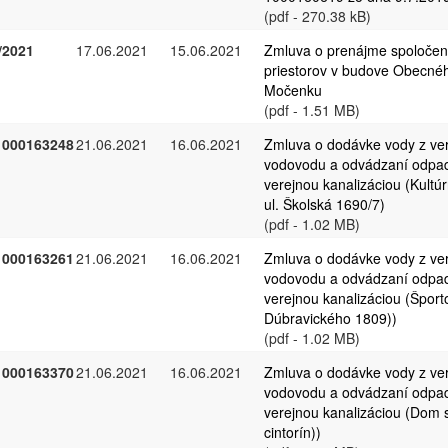
(pdf - 270.38 kB)
/2021
17.06.2021
15.06.2021
Zmluva o prenájme spoloče
priestorov v budove Obecné
Močenku
(pdf - 1.51 MB)
1000163248
21.06.2021
16.06.2021
Zmluva o dodávke vody z ve
vodovodu a odvádzaní odpa
verejnou kanalizáciou (Kultúr
ul. Školská 1690/7)
(pdf - 1.02 MB)
1000163261
21.06.2021
16.06.2021
Zmluva o dodávke vody z ve
vodovodu a odvádzaní odpa
verejnou kanalizáciou (Športo
Dúbravického 1809))
(pdf - 1.02 MB)
1000163370
21.06.2021
16.06.2021
Zmluva o dodávke vody z ve
vodovodu a odvádzaní odpa
verejnou kanalizáciou (Dom 
cintorín))