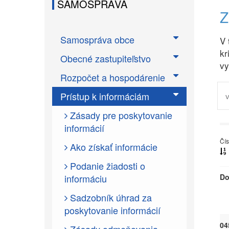
SAMOSPRÁVA
Samospráva obce
V 
kr
Obecné zastupiteľstvo
vy
Rozpočet a hospodárenie
Prístup k informáciám
Zásady pre poskytovanie
informácií
Čís
Ako získať informácie
Podanie žiadosti o
informáciu
Do
Sadzobník úhrad za
poskytovanie informácií
04