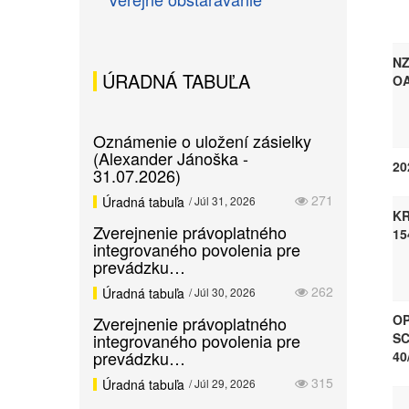
NZ
ÚRADNÁ TABUĽA
OA
Oznámenie o uložení zásielky
(Alexander Jánoška -
20
31.07.2026)
271
Úradná tabuľa
/ Júl 31, 2026
KR
Zverejnenie právoplatného
15
integrovaného povolenia pre
prevádzku…
262
Úradná tabuľa
/ Júl 30, 2026
OP
Zverejnenie právoplatného
integrovaného povolenia pre
SC
prevádzku…
40
315
Úradná tabuľa
/ Júl 29, 2026