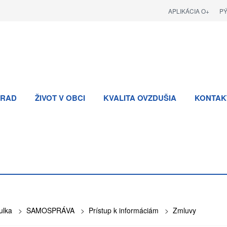
APLIKÁCIA O+
P
RAD
ŽIVOT V OBCI
KVALITA OVZDUŠIA
KONTAK
ulka
>
SAMOSPRÁVA
>
Prístup k informáciám
>
Zmluvy