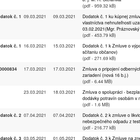
(pdf - 959.32 kB)
datok č. 1
09.03.2021
09.03.2021
Dodatok č. 1 ku kúpnej zmlu
vlastníctva nehnuteľnosti uz
03.02.2021(Mgr. Práznovský
(pdf - 453.79 kB)
datok č. 1
16.03.2021
15.03.2021
Dodatok č. 1 k Zmluve o výpo
sčítaniu občanov)
(pdf - 271.69 kB)
0000834
17.03.2021
17.03.2021
Zmluva o pripojení odberných
zariadení (nová 16 b.j.)
(pdf - 6.44 MB)
23.03.2021
18.03.2021
Zmluva o spolupráci - bezpla
dodávky potravín osobám v 
(pdf - 1.6 MB)
datok č. 2
07.04.2021
07.04.2021
Dodatok č. 2 k zmluve o likvid
nebezpečného odpadu z test
(pdf - 216.77 kB)
datok č. 3
03.05.2021
01.05.2021
Dodatok č. 3 k Zmluve na z