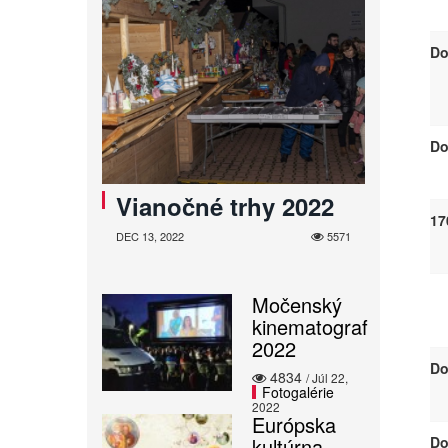
Do
Do
Vianočné trhy 2022
17
DEC 13, 2022
5571
Močenský
kinematograf
2022
Do
4834
/ Júl 22,
Fotogalérie
2022
Európska
kultúrna
Do