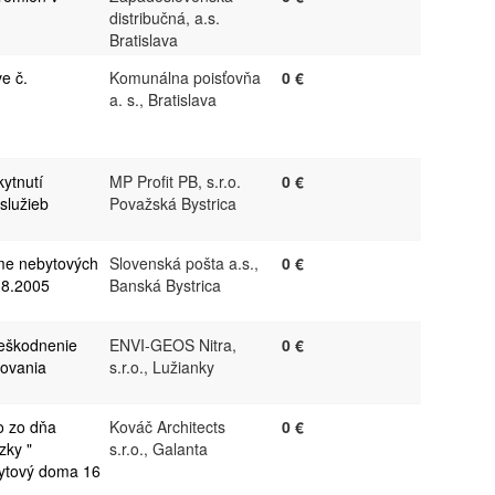
distribučná, a.s.
Bratislava
e č.
Komunálna poisťovňa
0 €
a. s., Bratislava
ytnutí
MP Profit PB, s.r.o.
0 €
služieb
Považská Bystrica
jme nebytových
Slovenská pošta a.s.,
0 €
.8.2005
Banská Bystrica
neškodnenie
ENVI-GEOS Nitra,
0 €
ovania
s.r.o., Lužianky
o zo dňa
Kováč Architects
0 €
zky "
s.r.o., Galanta
Bytový doma 16