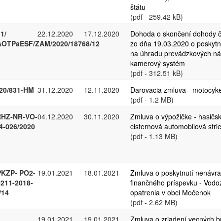
štátu
(pdf - 259.42 kB)
1/
22.12.2020
17.12.2020
Dohoda o skončení dohody č
OTPaESF/ZAM/2020/18768/12
zo dňa 19.03.2020 o poskytn
na úhradu prevádzkových ná
kamerový systém
(pdf - 312.51 kB)
20/831-HM
31.12.2020
12.11.2020
Darovacia zmluva - motocyke
(pdf - 1.2 MB)
HZ-NR-VO-
04.12.2020
30.11.2020
Zmluva o výpožičke - hasičsk
4-026/2020
cisternová automobilová str
(pdf - 1.13 MB)
KZP- PO2-
19.01.2021
18.01.2021
Zmluva o poskytnutí nenávr
211-2018-
finančného príspevku - Vod
/14
opatrenia v obci Močenok
(pdf - 2.62 MB)
19.01.2021
19.01.2021
Zmluva o zriadení vecných b