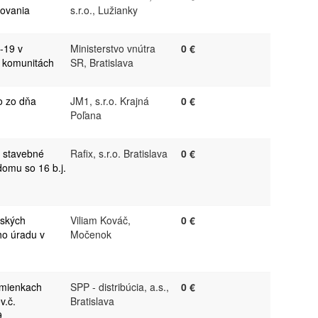
ovania
s.r.o., Lužianky
-19 v
Ministerstvo vnútra
0 €
 komunitách
SR, Bratislava
o zo dňa
JM1, s.r.o. Krajná
0 €
Poľana
- stavebné
Rafix, s.r.o. Bratislava
0 €
domu so 16 b.j.
nských
Viliam Kováč,
0 €
ho úradu v
Močenok
dmienkach
SPP - distribúcia, a.s.,
0 €
v.č.
Bratislava
9