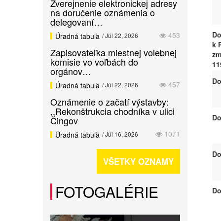
Zverejnenie elektronickej adresy
na doručenie oznámenia o
delegovaní…
Do
453
Úradná tabuľa
/ Júl 22, 2026
k 
Zapisovateľka miestnej volebnej
zm
komisie vo voľbách do
11
orgánov…
Do
457
Úradná tabuľa
/ Júl 22, 2026
Oznámenie o začatí výstavby:
,,Rekonštrukcia chodníka v ulici
Do
Čingov
1071
Úradná tabuľa
/ Júl 16, 2026
Do
VŠETKY OZNAMY
FOTOGALÉRIE
Do