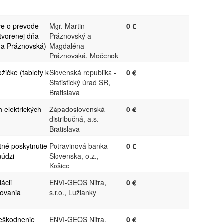
ve o prevode
Mgr. Martin
0 €
atvorenej dňa
Práznovský a
 a Práznovská)
Magdaléna
Práznovská, Močenok
žičke (tablety k
Slovenská republika -
0 €
Štatistický úrad SR,
Bratislava
 elektrických
Západoslovenská
0 €
distribučná, a.s.
Bratislava
tné poskytnutie
Potravinová banka
0 €
núdzi
Slovenska, o.z.,
Košice
ácii
ENVI-GEOS Nitra,
0 €
ovania
s.r.o., Lužianky
neškodnenie
ENVI-GEOS Nitra,
0 €