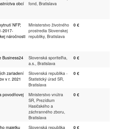
stníctva obcí
fond, Bratislava
kytnutí NFP,
Ministerstvo životného
0 €
1-2017-
prostredia Slovenskej
kej náročnosti
republiky, Bratislava
be Business24
Slovenská sporiteľňa,
0 €
a.s., Bratislava
ých zariadení
Slovenská republika -
0 €
ov v r. 2021
Štatistický úrad SR,
Bratislava
va povodňovej
Ministerstvo vnútra
0 €
SR, Prezídium
Hasičského a
záchranného zboru,
Bratislava
ého majetku
Slovenská republika
0 €