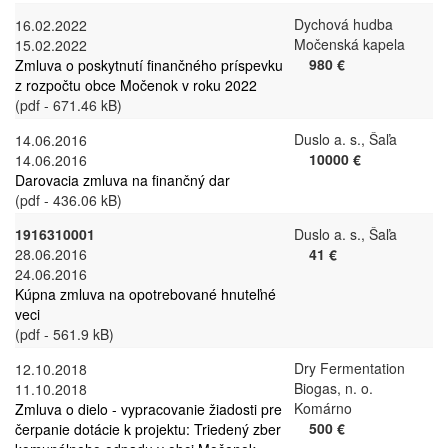
Dychová hudba
16.02.2022
Močenská kapela
15.02.2022
980 €
Zmluva o poskytnutí finančného príspevku
z rozpočtu obce Močenok v roku 2022
(pdf - 671.46 kB)
Duslo a. s., Šaľa
14.06.2016
10000 €
14.06.2016
Darovacia zmluva na finančný dar
(pdf - 436.06 kB)
1916310001
Duslo a. s., Šaľa
28.06.2016
41 €
24.06.2016
Kúpna zmluva na opotrebované hnuteľné
veci
(pdf - 561.9 kB)
Dry Fermentation
12.10.2018
Biogas, n. o.
11.10.2018
Komárno
Zmluva o dielo - vypracovanie žiadosti pre
500 €
čerpanie dotácie k projektu: Triedený zber