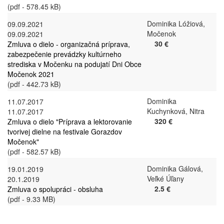
(pdf - 578.45 kB)
Dominika Lóžiová,
09.09.2021
Močenok
09.09.2021
30 €
Zmluva o dielo - organizačná príprava,
zabezpečenie prevádzky kultúrneho
strediska v Močenku na podujatí Dni Obce
Močenok 2021
(pdf - 442.73 kB)
Dominika
11.07.2017
Kuchynková, Nitra
11.07.2017
320 €
Zmluva o dielo "Príprava a lektorovanie
tvorivej dielne na festivale Gorazdov
Močenok"
(pdf - 582.57 kB)
Dominika Gálová,
19.01.2019
Veľké Úľany
20.1.2019
2.5 €
Zmluva o spolupráci - obsluha
(pdf - 9.33 MB)