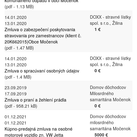
komunálneho odpadu v obci Močenok
(pdf - 1.13 MB)
DOXX - stravné lístky
14.01.2020
spol. s r.o., Žilina
13.01.2020
1 €
Zmluva o zabezpečení poskytovania
stravovania pre zamestnancov (klient č.
20K662015)Obce Močenok
(pdf - 1.47 MB)
DOXX - stravné lístky
14.01.2020
spol. s r.o., Žilina
13.01.2020
0 €
Zmluva o spracúvaní osobných údajov
(pdf - 1.4 MB)
Domov dôchodcov
23.09.2019
Milosrdného
17.09.2019
samaritána Močenok
Zmluva o praní a žehlení prádla
0 €
(pdf - 958.21 kB)
Domov dôchodcov
01.12.2021
milosrdného
01.12.2021
samaritána Močenok
Kúpno-predajná zmluva na osobné
5000 €
motorové vozidlo zn. VW Jetta