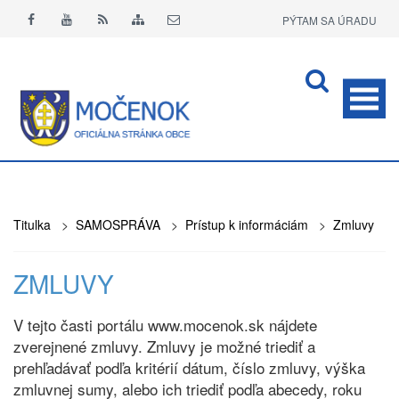
PÝTAM SA ÚRADU
APLIKÁCIA O+
Titulka
>
SAMOSPRÁVA
>
Prístup k informáciám
>
Zmluvy
ZMLUVY
V tejto časti portálu www.mocenok.sk nájdete
zverejnené zmluvy. Zmluvy je možné triediť a
prehľadávať podľa kritérií dátum, číslo zmluvy, výška
zmluvnej sumy, alebo ich triediť podľa abecedy, roku