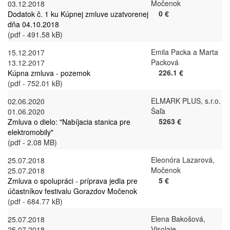
Močenok
03.12.2018
0 €
Dodatok č. 1 ku Kúpnej zmluve uzatvorenej
dňa 04.10.2018
(pdf - 491.58 kB)
Emila Packa a Marta
15.12.2017
Packová
13.12.2017
226.1 €
Kúpna zmluva - pozemok
(pdf - 752.01 kB)
ELMARK PLUS, s.r.o.
02.06.2020
Šaľa
01.06.2020
5263 €
Zmluva o dielo: "Nabíjacia stanica pre
elektromobily"
(pdf - 2.08 MB)
Eleonóra Lazarová,
25.07.2018
Močenok
25.07.2018
5 €
Zmluva o spolupráci - príprava jedla pre
účastníkov festivalu Gorazdov Močenok
(pdf - 684.77 kB)
Elena Bakošová,
25.07.2018
Visolaje
25.07.2018