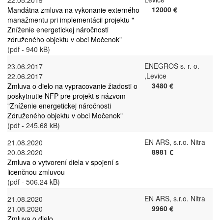
22.05.2019
12000 €
Mandátna zmluva na vykonanie externého
manažmentu pri implementácii projektu "
Zníženie energetickej náročnosti
združeného objektu v obci Močenok"
(pdf - 940 kB)
ENEGROS s. r. o.
23.06.2017
,Levice
22.06.2017
3480 €
Zmluva o dielo na vypracovanie žiadosti o
poskytnutie NFP pre projekt s názvom
"Zníženie energetickej náročnosti
Združeného objektu v obci Močenok"
(pdf - 245.68 kB)
EN ARS, s.r.o. Nitra
21.08.2020
8981 €
20.08.2020
Zmluva o vytvorení diela v spojení s
licenčnou zmluvou
(pdf - 506.24 kB)
EN ARS, s.r.o. Nitra
21.08.2020
9960 €
21.08.2020
Zmluva o dielo