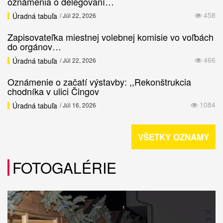
oznámenia o delegovaní…
458
Úradná tabuľa
/ Júl 22, 2026
Zapisovateľka miestnej volebnej komisie vo voľbách
do orgánov…
466
Úradná tabuľa
/ Júl 22, 2026
Oznámenie o začatí výstavby: ,,Rekonštrukcia
chodníka v ulici Čingov
1084
Úradná tabuľa
/ Júl 16, 2026
VŠETKY OZNAMY
FOTOGALÉRIE