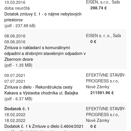
EISEN, s.r.o., Šaľa
10.03.2016
298.74 €
doba neurčitá
Dotatok zmluvy č. 1 - o nájme nebytových
priestorov
(pdf - 237.88 kB)
EISEN s. r. o., Šaľa
08.06.2016
0 €
09.06.2016
Zmluva o nakladaní s komunálnymi
odpadmi a drobnými stavebným odpadom v
Zbernom dvore
(pdf - 1.35 MB)
EFEKTÍVNE STAVBY-
09.07.2021
PROGRESS s.r.o,
07.07.2021
Nové Zámky
Zmluva o dielo - Rekonštrukcia cesty
211591.96 €
Kakava a Výstavba chodníka ul. Balajka
(pdf - 6.37 MB)
Dodatok č. 1
EFEKTÍVNE STAVBY-
18.02.2022
PROGRESS s.r.o,
18.02.2022
Nové Zámky
Dodatok č. 1 k Zmluve o dielo č.4604/2021
0 €