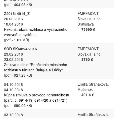
(pdf - 404.95 kB)
Z201614914_Z
EMPEMONT
20.06.2016
Slovakia, s.r.o
18.04.2016
Bratislava
Rekonštrukcia rozhlasu a výstražného
75990 €
varovného systému
(pdf - 1.01 MB)
SOD SK602/4/2016
EMPEMONT
23.02.2016
Slovakia, s.r.o
23.02.2016
8760 €
Zmluva o dielo "Rozšírenie miestneho
rozhlasu v uliciach Balajka a Lúčky"
(pdf - 927.23 kB)
Emília Straňáková,
04.10.2018
Močenok
04.10.2018
491.4 €
Kúpna zmluva o prevode nehnuteľnosti
(parc. č. 6914/19, 6914/20 a 6914/21)
(pdf - 690.09 kB)
Emília Straňáková,
03.12.2018