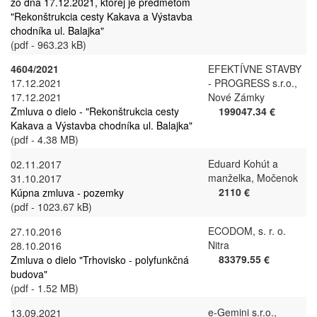
zo dňa 17.12.2021, ktorej je predmetom
"Rekonštrukcia cesty Kakava a Výstavba
chodníka ul. Balajka"
(pdf - 963.23 kB)
4604/2021
EFEKTÍVNE STAVBY
17.12.2021
- PROGRESS s.r.o.,
17.12.2021
Nové Zámky
Zmluva o dielo - "Rekonštrukcia cesty
199047.34 €
Kakava a Výstavba chodníka ul. Balajka"
(pdf - 4.38 MB)
Eduard Kohút a
02.11.2017
manželka, Močenok
31.10.2017
2110 €
Kúpna zmluva - pozemky
(pdf - 1023.67 kB)
ECODOM, s. r. o.
27.10.2016
Nitra
28.10.2016
83379.55 €
Zmluva o dielo "Trhovisko - polyfunkčná
budova"
(pdf - 1.52 MB)
e-Gemini s.r.o.,
13.09.2021