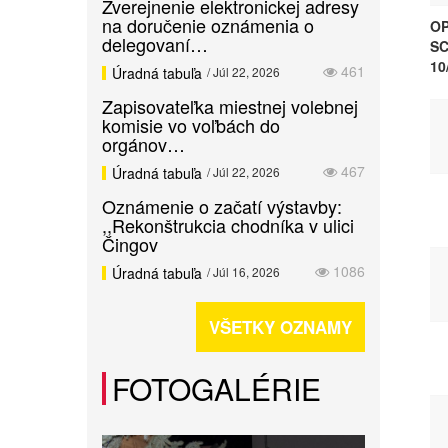
Zverejnenie elektronickej adresy
na doručenie oznámenia o
OP
delegovaní…
SC
10
461
Úradná tabuľa
/ Júl 22, 2026
Zapisovateľka miestnej volebnej
komisie vo voľbách do
orgánov…
467
Úradná tabuľa
/ Júl 22, 2026
Oznámenie o začatí výstavby:
,,Rekonštrukcia chodníka v ulici
Čingov
1086
Úradná tabuľa
/ Júl 16, 2026
VŠETKY OZNAMY
FOTOGALÉRIE