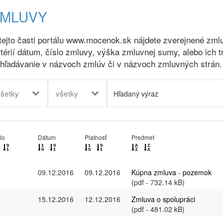
ZMLUVY
tejto časti portálu www.mocenok.sk nájdete zverejnené zmlu
itérií dátum, číslo zmluvy, výška zmluvnej sumy, alebo ich t
hľadávanie v názvoch zmlúv či v názvoch zmluvných strán.
všetky
všetky
lo
Dátum
Platnosť
Predmet
09.12.2016
09.12.2016
Kúpna zmluva - pozemok
(pdf - 732.14 kB)
15.12.2016
12.12.2016
Zmluva o spolupráci
(pdf - 481.02 kB)