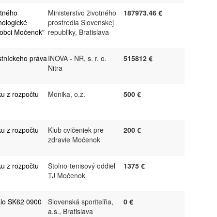
atného
Ministerstvo životného
187973.46 €
nologické
prostredia Slovenskej
 obci Močenok"
republiky, Bratislava
stníckeho práva
INOVA - NR, s. r. o.
515812 €
Nitra
ku z rozpočtu
Monika, o.z.
500 €
ku z rozpočtu
Klub cvičeniek pre
200 €
zdravie Močenok
ku z rozpočtu
Stolno-tenisový oddiel
1375 €
TJ Močenok
slo SK62 0900
Slovenská sporiteľňa,
0 €
a.s., Bratislava