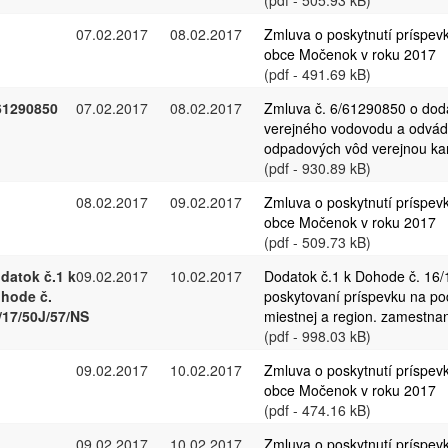
(pdf - 505.93 kB)
07.02.2017
08.02.2017
Zmluva o poskytnutí príspev
obce Močenok v roku 2017
(pdf - 491.69 kB)
61290850
07.02.2017
08.02.2017
Zmluva č. 6/61290850 o dod
verejného vodovodu a odvád
odpadových vôd verejnou kan
(pdf - 930.89 kB)
08.02.2017
09.02.2017
Zmluva o poskytnutí príspev
obce Močenok v roku 2017
(pdf - 509.73 kB)
datok č.1 k
09.02.2017
10.02.2017
Dodatok č.1 k Dohode č. 16/
hode č.
poskytovaní príspevku na po
/17/50J/57/NS
miestnej a region. zamestnan
(pdf - 998.03 kB)
09.02.2017
10.02.2017
Zmluva o poskytnutí príspev
obce Močenok v roku 2017
(pdf - 474.16 kB)
09.02.2017
10.02.2017
Zmluva o poskytnutí príspev