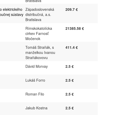
Bratislava
o elektrického
Západoslovenská
209.7 €
ibučnej sústavy
distribučná, a.s.
Bratislava
Rímskokatolícka
21385.58 €
cirkev Farnosť
Močenok
Tomáš Straňák, s
411.4 €
manželkou Ivanou
Straňákovovu
Dávid Morvay
2.5 €
Lukáš Forro
2.5 €
Roman Filo
2.5 €
Jakub Kostna
2.5 €