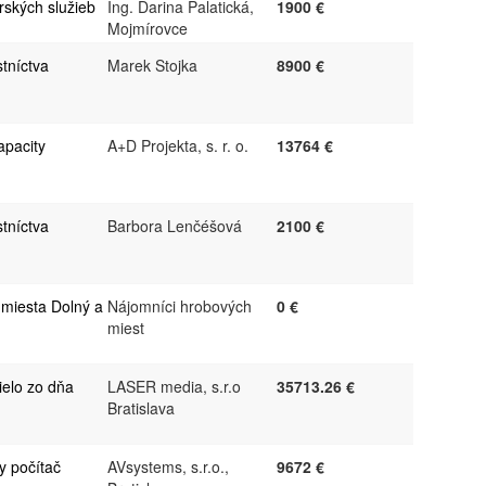
rských služieb
Ing. Darina Palatická,
1900 €
Mojmírovce
tníctva
Marek Stojka
8900 €
apacity
A+D Projekta, s. r. o.
13764 €
tníctva
Barbora Lenčéšová
2100 €
miesta Dolný a
Nájomníci hrobových
0 €
miest
ielo zo dňa
LASER media, s.r.o
35713.26 €
Bratislava
y počítač
AVsystems, s.r.o.,
9672 €