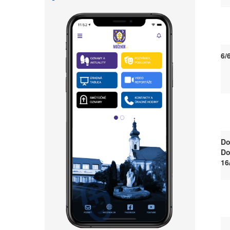
6/
Do
Do
16