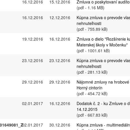
16.12.2016
15.12.2016
Zmluva o poskytovaní audíto
(pdf - 1.16 MB)
16.12.2016
12.12.2016
Kúpna zmluva o prevode vlas
nehnuteľnosti
(pdf - 755.89 kB)
19.12.2016
16.12.2016
Zmluva o dielo "Rozšírenie k
Materskej školy v Močenku"
(pdf - 1001.61 kB)
23.12.2016
23.12.2016
Kúpna zmluva o prevode vlas
nehnuteľnosti
(pdf - 281.13 kB)
29.12.2016
29.12.2016
Nájomné zmluvy na hrobové 
Horný cintorín
(pdf - 454.72 kB)
02.01.2017
16.12.2016
Dodatok č. 2 - ku Zmluve o d
14.12.2015
(pdf - 667.83 kB)
01649081_Z
02.01.2017
30.12.2016
Kúpna zmluva - multimediáln