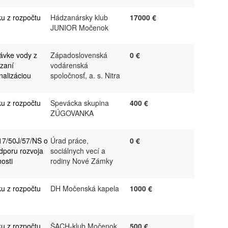
ku z rozpočtu
Hádzanársky klub
17000 €
JUNIOR Močenok
ávke vody z
Západoslovenská
0 €
zaní
vodárenská
alizáciou
spoločnosť, a. s. Nitra
ku z rozpočtu
Spevácka skupina
400 €
ZÚGOVANKA
17/50J/57/NS o
Úrad práce,
0 €
dporu rozvoja
sociálnych vecí a
osti
rodiny Nové Zámky
ku z rozpočtu
DH Močenská kapela
1000 €
ku z rozpočtu
ŠACH-klub Močenok
500 €