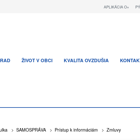
APLIKÁCIA O+
P
RAD
ŽIVOT V OBCI
KVALITA OVZDUŠIA
KONTAK
ulka
>
SAMOSPRÁVA
>
Prístup k informáciám
>
Zmluvy