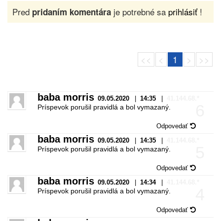
Pred
je potrebné sa
prihlásiť
!
pridaním komentára
<<
<
1
>
>>
baba morris
09.05.2020
|
14:35
|
41.144.68.*
6
Príspevok porušil pravidlá a bol vymazaný.
Odpovedať
baba morris
09.05.2020
|
14:35
|
41.144.68.*
5
Príspevok porušil pravidlá a bol vymazaný.
Odpovedať
baba morris
09.05.2020
|
14:34
|
41.144.68.*
4
Príspevok porušil pravidlá a bol vymazaný.
Odpovedať