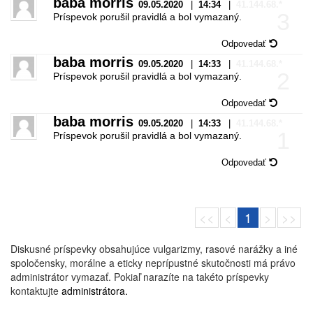
baba morris
09.05.2020
|
14:34
|
41.144.68.*
3
Príspevok porušil pravidlá a bol vymazaný.
Odpovedať
baba morris
09.05.2020
|
14:33
|
41.144.68.*
2
Príspevok porušil pravidlá a bol vymazaný.
Odpovedať
baba morris
09.05.2020
|
14:33
|
41.144.68.*
1
Príspevok porušil pravidlá a bol vymazaný.
Odpovedať
<<
<
1
>
>>
Diskusné príspevky obsahujúce vulgarizmy, rasové narážky a iné
spoločensky, morálne a eticky neprípustné skutočnosti má právo
administrátor vymazať. Pokiaľ narazíte na takéto príspevky
kontaktujte
administrátora.