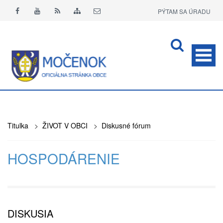
PÝTAM SA ÚRADU
APLIKÁCIA O+
Titulka
>
ŽIVOT V OBCI
>
Diskusné fórum
HOSPODÁRENIE
DISKUSIA