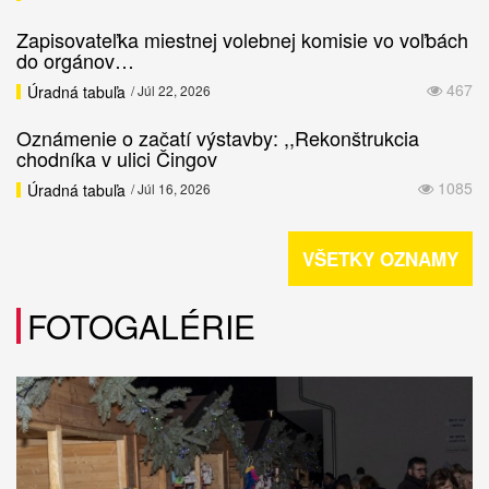
Zapisovateľka miestnej volebnej komisie vo voľbách
do orgánov…
467
Úradná tabuľa
/ Júl 22, 2026
Oznámenie o začatí výstavby: ,,Rekonštrukcia
chodníka v ulici Čingov
1085
Úradná tabuľa
/ Júl 16, 2026
VŠETKY OZNAMY
FOTOGALÉRIE