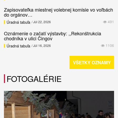
Zapisovateľka miestnej volebnej komisie vo voľbách
do orgánov…
491
Úradná tabuľa
/ Júl 22, 2026
Oznámenie o začatí výstavby: ,,Rekonštrukcia
chodníka v ulici Čingov
1106
Úradná tabuľa
/ Júl 16, 2026
VŠETKY OZNAMY
FOTOGALÉRIE