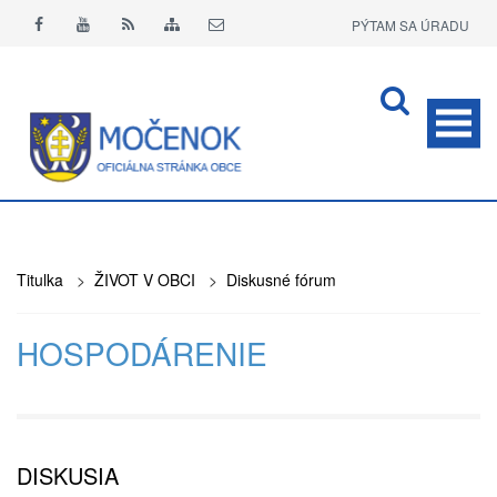
PÝTAM SA ÚRADU
APLIKÁCIA O+
Titulka
>
ŽIVOT V OBCI
>
Diskusné fórum
HOSPODÁRENIE
DISKUSIA