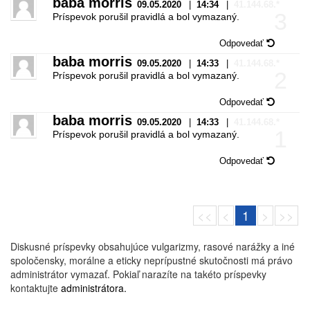
baba morris
09.05.2020
|
14:34
|
41.144.68.*
3
Príspevok porušil pravidlá a bol vymazaný.
Odpovedať
baba morris
09.05.2020
|
14:33
|
41.144.68.*
2
Príspevok porušil pravidlá a bol vymazaný.
Odpovedať
baba morris
09.05.2020
|
14:33
|
41.144.68.*
1
Príspevok porušil pravidlá a bol vymazaný.
Odpovedať
<<
<
1
>
>>
Diskusné príspevky obsahujúce vulgarizmy, rasové narážky a iné
spoločensky, morálne a eticky neprípustné skutočnosti má právo
administrátor vymazať. Pokiaľ narazíte na takéto príspevky
kontaktujte
administrátora.