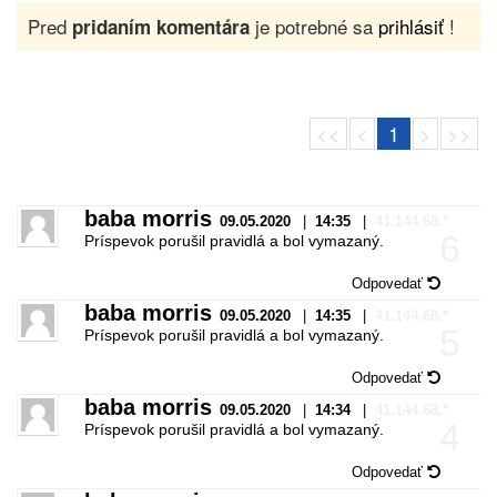
Pred
je potrebné sa
prihlásiť
!
pridaním komentára
<<
<
1
>
>>
baba morris
09.05.2020
|
14:35
|
41.144.68.*
6
Príspevok porušil pravidlá a bol vymazaný.
Odpovedať
baba morris
09.05.2020
|
14:35
|
41.144.68.*
5
Príspevok porušil pravidlá a bol vymazaný.
Odpovedať
baba morris
09.05.2020
|
14:34
|
41.144.68.*
4
Príspevok porušil pravidlá a bol vymazaný.
Odpovedať