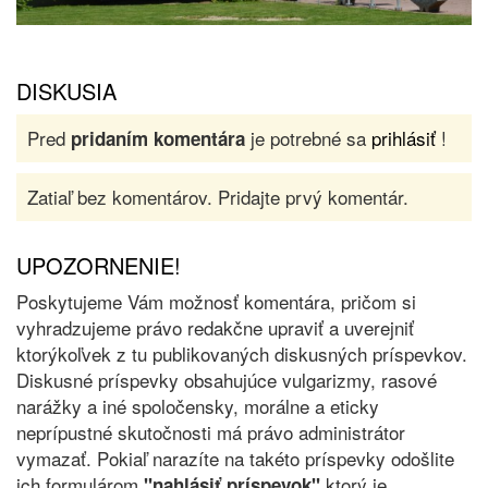
DISKUSIA
Pred
je potrebné sa
prihlásiť
!
pridaním komentára
Zatiaľ bez komentárov. Pridajte prvý komentár.
UPOZORNENIE!
Poskytujeme Vám možnosť komentára, pričom si
vyhradzujeme právo redakčne upraviť a uverejniť
ktorýkoľvek z tu publikovaných diskusných príspevkov.
Diskusné príspevky obsahujúce vulgarizmy, rasové
narážky a iné spoločensky, morálne a eticky
neprípustné skutočnosti má právo administrátor
vymazať. Pokiaľ narazíte na takéto príspevky odošlite
ich formulárom
ktorý je
"nahlásiť príspevok"