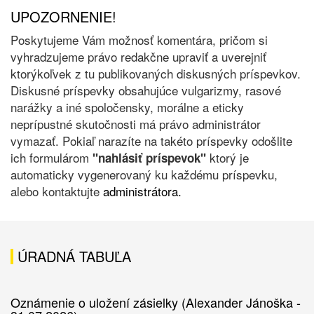
UPOZORNENIE!
Poskytujeme Vám možnosť komentára, pričom si
vyhradzujeme právo redakčne upraviť a uverejniť
ktorýkoľvek z tu publikovaných diskusných príspevkov.
Diskusné príspevky obsahujúce vulgarizmy, rasové
narážky a iné spoločensky, morálne a eticky
neprípustné skutočnosti má právo administrátor
vymazať. Pokiaľ narazíte na takéto príspevky odošlite
ich formulárom
ktorý je
"nahlásiť príspevok"
automaticky vygenerovaný ku každému príspevku,
alebo kontaktujte
administrátora.
ÚRADNÁ TABUĽA
Oznámenie o uložení zásielky (Alexander Jánoška -