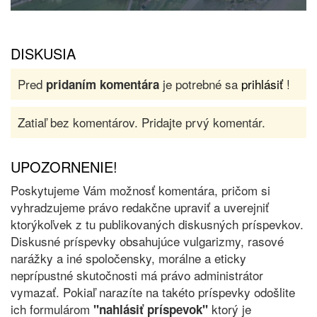
DISKUSIA
Pred
je potrebné sa
prihlásiť
!
pridaním komentára
Zatiaľ bez komentárov. Pridajte prvý komentár.
UPOZORNENIE!
Poskytujeme Vám možnosť komentára, pričom si
vyhradzujeme právo redakčne upraviť a uverejniť
ktorýkoľvek z tu publikovaných diskusných príspevkov.
Diskusné príspevky obsahujúce vulgarizmy, rasové
narážky a iné spoločensky, morálne a eticky
neprípustné skutočnosti má právo administrátor
vymazať. Pokiaľ narazíte na takéto príspevky odošlite
ich formulárom
ktorý je
"nahlásiť príspevok"