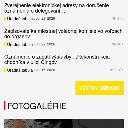
Zverejnenie elektronickej adresy na doručenie
oznámenia o delegovaní…
473
Úradná tabuľa
/ Júl 22, 2026
Zapisovateľka miestnej volebnej komisie vo voľbách
do orgánov…
481
Úradná tabuľa
/ Júl 22, 2026
Oznámenie o začatí výstavby: ,,Rekonštrukcia
chodníka v ulici Čingov
1101
Úradná tabuľa
/ Júl 16, 2026
VŠETKY OZNAMY
FOTOGALÉRIE