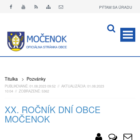
PÝTAM SA ÚRADU
APLIKÁCIA O+
Titulka
>
Pozvánky
PUBLIKOVANÉ: 01.08.2023 09:52 // AKTUALIZÁCIA: 01.08.2023
10:04 // ZOBRAZENÉ: 5362
XX. ROČNÍK DNÍ OBCE
MOČENOK