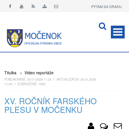
PÝTAM SA ÚRADU
APLIKÁCIA O+
Titulka
>
Video reportáže
PUBLIKOVANÉ: 30.01.2026 11:24 // AKTUALIZÁCIA: 30.01.2026
11:49 // ZOBRAZENÉ: 1393
XV. ROČNÍK FARSKÉHO
PLESU V MOČENKU