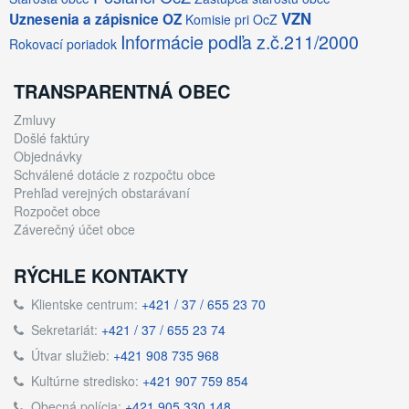
VZN
Uznesenia a zápisnice OZ
Komisie pri OcZ
Informácie podľa z.č.211/2000
Rokovací poriadok
TRANSPARENTNÁ OBEC
Zmluvy
Došlé faktúry
Objednávky
Schválené dotácie z rozpočtu obce
Prehľad verejných obstarávaní
Rozpočet obce
Záverečný účet obce
RÝCHLE KONTAKTY
Klientske centrum:
+421 / 37 / 655 23 70
Sekretariát:
+421 / 37 / 655 23 74
Útvar služieb:
+421 908 735 968
Kultúrne stredisko:
+421 907 759 854
Obecná polícia:
+421 905 330 148