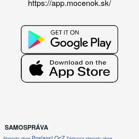
https://app.mocenok.sk/
SAMOSPRÁVA
Poslanci OcZ
Starosta obce
Zástupca starostu obce