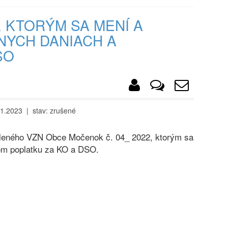
, KTORÝM SA MENÍ A
TNYCH DANIACH A
SO
01.2023 | stav: zrušené
leného VZN Obce Močenok č. 04_ 2022, ktorým sa
om poplatku za KO a DSO.