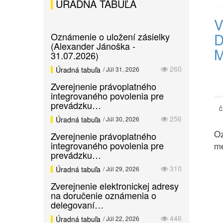
ÚRADNÁ TABUĽA
V
D
Oznámenie o uložení zásielky
(Alexander Jánoška -
M
31.07.2026)
260
Úradná tabuľa
/ Júl 31, 2026
Zverejnenie právoplatného
integrovaného povolenia pre
prevádzku…
č
256
Úradná tabuľa
/ Júl 30, 2026
Oz
Zverejnenie právoplatného
integrovaného povolenia pre
me
prevádzku…
310
Úradná tabuľa
/ Júl 29, 2026
Zverejnenie elektronickej adresy
na doručenie oznámenia o
delegovaní…
446
Úradná tabuľa
/ Júl 22, 2026