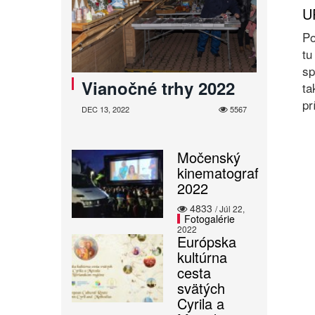
U
Po
tu
sp
Vianočné trhy 2022
ta
pr
DEC 13, 2022
5567
Močenský
kinematograf
2022
4833
/ Júl 22,
Fotogalérie
2022
Európska
kultúrna
cesta
svätých
Cyrila a