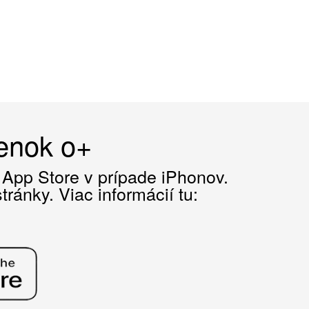
čenok o+
z App Store v prípade iPhonov.
ránky. Viac informácií tu: