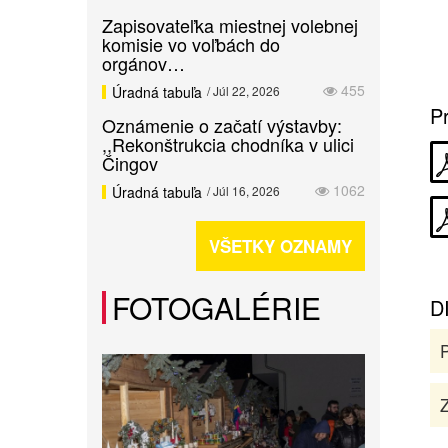
Zapisovateľka miestnej volebnej
komisie vo voľbách do
orgánov…
455
Úradná tabuľa
/ Júl 22, 2026
Pr
Oznámenie o začatí výstavby:
,,Rekonštrukcia chodníka v ulici
Čingov
1062
Úradná tabuľa
/ Júl 16, 2026
VŠETKY OZNAMY
FOTOGALÉRIE
D
Z