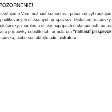
POZORNENIE!
skytujeme Vám možnosť komentára, pričom si vyhradzujeme 
 publikovaných diskusných príspevkov. Diskusné príspevky 
oločensky, morálne a eticky neprípustné skutočnosti má prá
kéto príspevky odošlite ich formulárom
"nahlásiť príspevok
íspevku, alebo kontaktujte
administrátora.