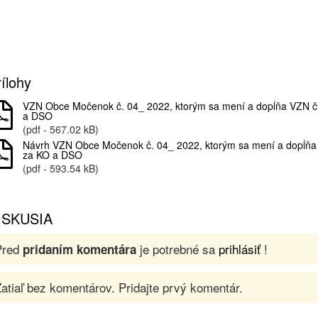
ílohy
VZN Obce Močenok č. 04_ 2022, ktorým sa mení a dopĺňa VZN č.
a DSO
(pdf - 567.02 kB)
Návrh VZN Obce Močenok č. 04_ 2022, ktorým sa mení a dopĺňa 
za KO a DSO
(pdf - 593.54 kB)
ISKUSIA
Pred
je potrebné sa
prihlásiť
!
pridaním komentára
atiaľ bez komentárov. Pridajte prvý komentár.