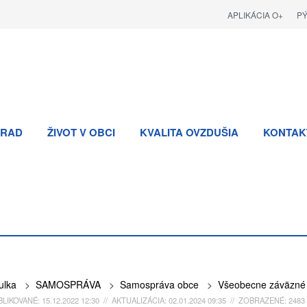
APLIKÁCIA O+
P
RAD
ŽIVOT V OBCI
KVALITA OVZDUŠIA
KONTAK
ulka
>
SAMOSPRÁVA
>
Samospráva obce
>
Všeobecne záväzné 
LIKOVANÉ: 15.12.2022 12:30 // AKTUALIZÁCIA: 02.01.2024 09:35 // ZOBRAZENÉ: 2483