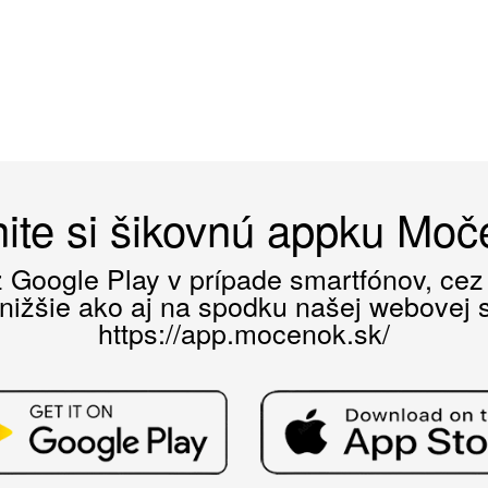
ite si šikovnú appku Mo
ez Google Play v prípade smartfónov, ce
 nižšie ako aj na spodku našej webovej st
https://app.mocenok.sk/