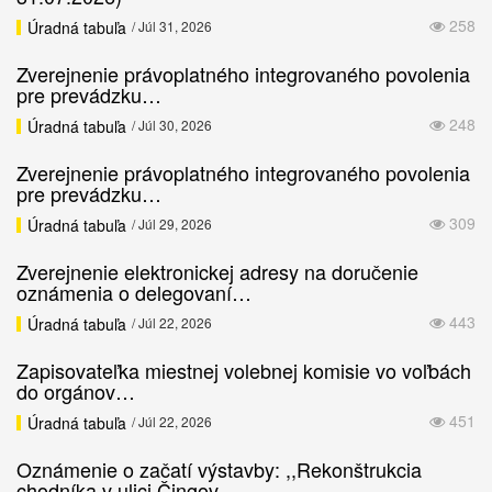
258
Úradná tabuľa
/ Júl 31, 2026
Zverejnenie právoplatného integrovaného povolenia
pre prevádzku…
248
Úradná tabuľa
/ Júl 30, 2026
Zverejnenie právoplatného integrovaného povolenia
pre prevádzku…
309
Úradná tabuľa
/ Júl 29, 2026
Zverejnenie elektronickej adresy na doručenie
oznámenia o delegovaní…
443
Úradná tabuľa
/ Júl 22, 2026
Zapisovateľka miestnej volebnej komisie vo voľbách
do orgánov…
451
Úradná tabuľa
/ Júl 22, 2026
Oznámenie o začatí výstavby: ,,Rekonštrukcia
chodníka v ulici Čingov