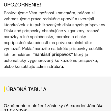
UPOZORNENIE!
Poskytujeme Vám možnosť komentára, pričom si
vyhradzujeme právo redakčne upraviť a uverejniť
ktorýkoľvek z tu publikovaných diskusných príspevkov.
Diskusné príspevky obsahujúce vulgarizmy, rasové
narážky a iné spoločensky, morálne a eticky
neprípustné skutočnosti má právo administrátor
vymazať. Pokiaľ narazíte na takéto príspevky odošlite
ich formulárom
ktorý je
"nahlásiť príspevok"
automaticky vygenerovaný ku každému príspevku,
alebo kontaktujte
administrátora.
ÚRADNÁ TABUĽA
Oznámenie o uložení zásielky (Alexander Jánoška -
31.07.2026)