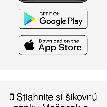
Stiahnite si šikovnú
appku Močenok o+