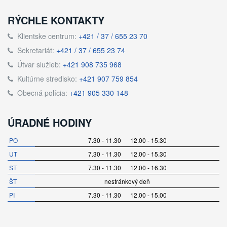
RÝCHLE KONTAKTY
Klientske centrum:
+421 / 37 / 655 23 70
Sekretariát:
+421 / 37 / 655 23 74
Útvar služieb:
+421 908 735 968
Kultúrne stredisko:
+421 907 759 854
Obecná polícia:
+421 905 330 148
ÚRADNÉ HODINY
PO
7.30 - 11.30 12.00 - 15.30
UT
7.30 - 11.30 12.00 - 15.30
ST
7.30 - 11.30 12.00 - 16.30
ŠT
nestránkový deň
PI
7.30 - 11.30 12.00 - 15.00