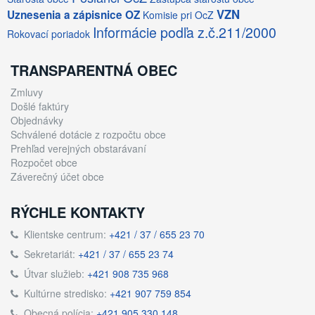
VZN
Uznesenia a zápisnice OZ
Komisie pri OcZ
Informácie podľa z.č.211/2000
Rokovací poriadok
TRANSPARENTNÁ OBEC
Zmluvy
Došlé faktúry
Objednávky
Schválené dotácie z rozpočtu obce
Prehľad verejných obstarávaní
Rozpočet obce
Záverečný účet obce
RÝCHLE KONTAKTY
Klientske centrum:
+421 / 37 / 655 23 70
Sekretariát:
+421 / 37 / 655 23 74
Útvar služieb:
+421 908 735 968
Kultúrne stredisko:
+421 907 759 854
Obecná polícia:
+421 905 330 148