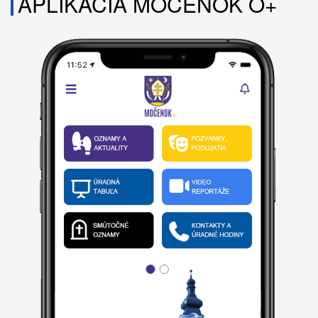
APLIKÁCIA MOČENOK O+