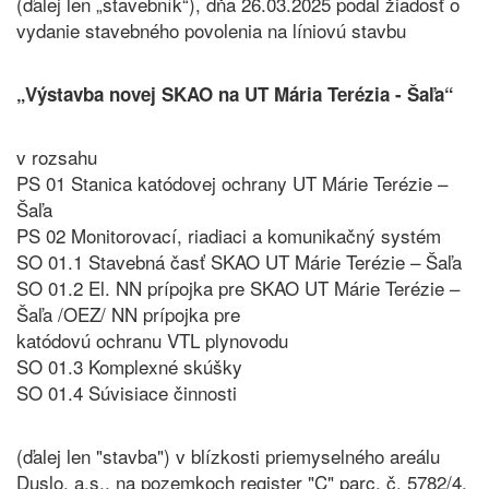
(ďalej len „stavebník“), dňa 26.03.2025 podal žiadosť o
vydanie stavebného povolenia na líniovú stavbu
„Výstavba novej SKAO na UT Mária Terézia - Šaľa“
v rozsahu
PS 01 Stanica katódovej ochrany UT Márie Terézie –
Šaľa
PS 02 Monitorovací, riadiaci a komunikačný systém
SO 01.1 Stavebná časť SKAO UT Márie Terézie – Šaľa
SO 01.2 El. NN prípojka pre SKAO UT Márie Terézie –
Šaľa /OEZ/ NN prípojka pre
katódovú ochranu VTL plynovodu
SO 01.3 Komplexné skúšky
SO 01.4 Súvisiace činnosti
(ďalej len "stavba") v blízkosti priemyselného areálu
Duslo, a.s., na pozemkoch register "C" parc. č. 5782/4,