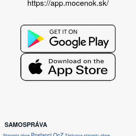
https://app.mocenok.sk/
SAMOSPRÁVA
Poslanci OcZ
Starosta obce
Zástupca starostu obce