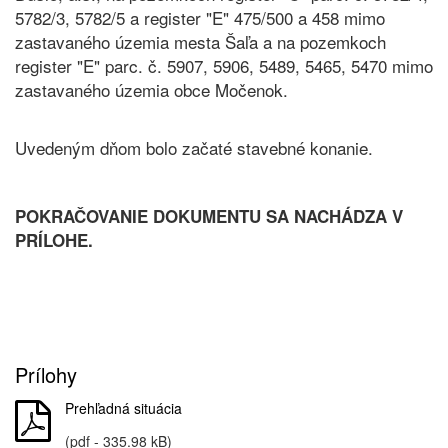
5782/3, 5782/5 a register "E" 475/500 a 458 mimo
zastavaného územia mesta Šaľa a na pozemkoch
register "E" parc. č. 5907, 5906, 5489, 5465, 5470 mimo
zastavaného územia obce Močenok.
Uvedeným dňom bolo začaté stavebné konanie.
POKRAČOVANIE DOKUMENTU SA NACHÁDZA V
PRÍLOHE.
Prílohy
Prehľadná situácia
(pdf - 335.98 kB)