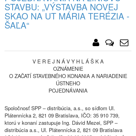
STAVBU: „VÝSTAVBA NOVEJ
SKAO NA UT MÁRIA TERÉZIA -
ŠAĽA“
V E R E J N Á V Y H L Á Š K A
OZNÁMENIE
O ZAČATÍ STAVEBNÉHO KONANIA A NARIADENIE
ÚSTNEHO
POJEDNÁVANIA
Spoločnosť SPP – distribúcia, a.s., so sídlom Ul.
Plátennícka 2, 821 09 Bratislava, IČO: 35 910 739,
ktorú v konaní zastupuje Ing. Dávid Mezei, SPP –
distribúcia a.s., Ul. Plátennícka 2, 821 09 Bratislava