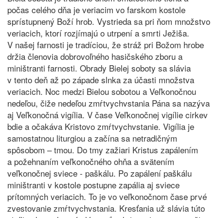
počas celého dňa je veriacim vo farskom kostole
sprístupnený Boží hrob. Vystrieda sa pri ňom množstvo
veriacich, ktorí rozjímajú o utrpení a smrti Ježiša.
V našej farnosti je tradíciou, že stráž pri Božom hrobe
držia členovia dobrovoľného hasičského zboru a
miništranti farnosti. Obrady Bielej soboty sa slávia
v tento deň až po západe slnka za účasti množstva
veriacich. Noc medzi Bielou sobotou a Veľkonočnou
nedeľou, čiže nedeľou zmŕtvychvstania Pána sa nazýva
aj Veľkonočná vigília. V čase Veľkonočnej vigílie cirkev
bdie a očakáva Kristovo zmŕtvychvstanie. Vigília je
samostatnou liturgiou a začína sa netradičným
spôsobom – tmou. Do tmy zažiari Kristus zapálením
a požehnaním veľkonočného ohňa a svätením
veľkonočnej sviece - paškálu. Po zapálení paškálu
miništranti v kostole postupne zapália aj sviece
prítomných veriacich. To je vo veľkonočnom čase prvé
zvestovanie zmŕtvychvstania. Kresťania už slávia túto