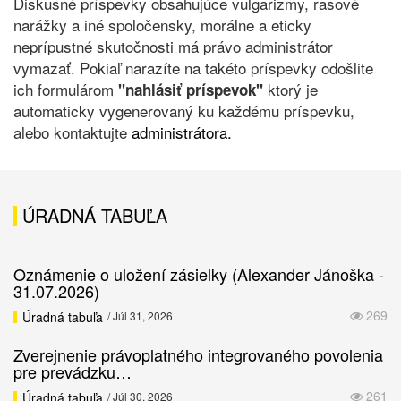
Diskusné príspevky obsahujúce vulgarizmy, rasové
narážky a iné spoločensky, morálne a eticky
neprípustné skutočnosti má právo administrátor
vymazať. Pokiaľ narazíte na takéto príspevky odošlite
ich formulárom
ktorý je
"nahlásiť príspevok"
automaticky vygenerovaný ku každému príspevku,
alebo kontaktujte
administrátora.
ÚRADNÁ TABUĽA
Oznámenie o uložení zásielky (Alexander Jánoška -
31.07.2026)
269
Úradná tabuľa
/ Júl 31, 2026
Zverejnenie právoplatného integrovaného povolenia
pre prevádzku…
261
Úradná tabuľa
/ Júl 30, 2026