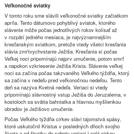
Veľkonočné sviatky
V tomto roku sme slávili veľkonočné sviatky začiatkom
apríla. Tento dátumovo pohyblivý sviatok, ktorého
slávenie môže počas jednotlivých rokov kolísať až
v rozpätí jedného mesiaca, je najvýznamnejším
kresťanským sviatkom, pretože vtedy všetci kresťania
slávia zmŕtvychvstanie Ježiša. Kresťania si počas
Veľkej noci pripomínajú najprv umučenie, potom smrť
a napokon vzkriesenie Ježiša Krista. Slávenie veľkej
noci sa začína počas takzvaného Veľkého týždňa, ktorý
sa začína v nedeľu pred veľkonočnou nedeľou. Tento
deň sa nazýva Kvetná nedeľa. Veriaci si vtedy
pripomínajú slávnostný vstup Ježiša do Jeruzalema, v
kostoloch sa svätia bahniatka a hlavnou myšlienkou
obradov je Ježišovo umučenie.
Počas Veľkého týždňa cirkev slávi tajomstvá spásy,
ktoré uskutočnil Kristus v posledných dňoch svojho
života a od štvrtku do soboty veriaci i celá cirkev