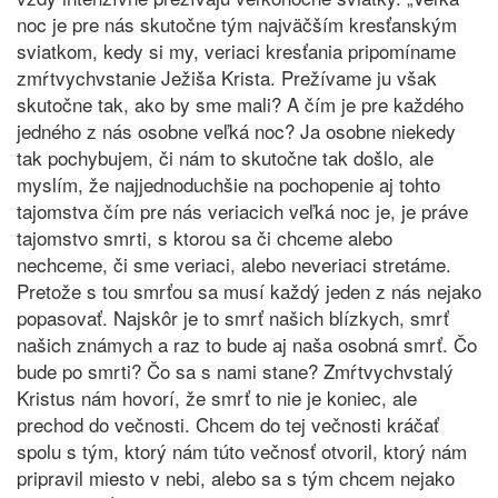
noc je pre nás skutočne tým najväčším kresťanským
sviatkom, kedy si my, veriaci kresťania pripomíname
zmŕtvychvstanie Ježiša Krista. Prežívame ju však
skutočne tak, ako by sme mali? A čím je pre každého
jedného z nás osobne veľká noc? Ja osobne niekedy
tak pochybujem, či nám to skutočne tak došlo, ale
myslím, že najjednoduchšie na pochopenie aj tohto
tajomstva čím pre nás veriacich veľká noc je, je práve
tajomstvo smrti, s ktorou sa či chceme alebo
nechceme, či sme veriaci, alebo neveriaci stretáme.
Pretože s tou smrťou sa musí každý jeden z nás nejako
popasovať. Najskôr je to smrť našich blízkych, smrť
našich známych a raz to bude aj naša osobná smrť. Čo
bude po smrti? Čo sa s nami stane? Zmŕtvychvstalý
Kristus nám hovorí, že smrť to nie je koniec, ale
prechod do večnosti. Chcem do tej večnosti kráčať
spolu s tým, ktorý nám túto večnosť otvoril, ktorý nám
pripravil miesto v nebi, alebo sa s tým chcem nejako