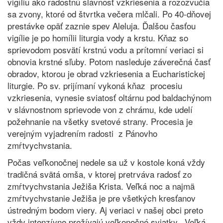
vigíliu ako radostnú slávnosť vzkriesenia a rozozvučia
sa zvony, ktoré od štvrtka večera mlčali. Po 40-dňovej
prestávke opäť zaznie spev Aleluja. Ďalšou časťou
vigílie je po homílii liturgia vody a krstu. Kňaz so
sprievodom posvätí krstnú vodu a prítomní veriaci si
obnovia krstné sľuby. Potom nasleduje záverečná časť
obradov, ktorou je obrad vzkriesenia a Eucharistickej
liturgie. Po sv. prijímaní vykoná kňaz procesiu
vzkriesenia, vynesie sviatosť oltárnu pod baldachýnom
v slávnostnom sprievode von z chrámu, kde udelí
požehnanie na všetky svetové strany. Procesia je
verejným vyjadrením radosti z Pánovho
zmŕtvychvstania.
Počas veľkonočnej nedele sa už v kostole koná vždy
tradičná svätá omša, v ktorej pretrváva radosť zo
zmŕtvychvstania Ježiša Krista. Veľká noc a najmä
zmŕtvychvstanie Ježiša je pre všetkých kresťanov
ústredným bodom viery. Aj veriaci v našej obci preto
vždy intenzívne prežívajú veľkonočné sviatky. „Veľká