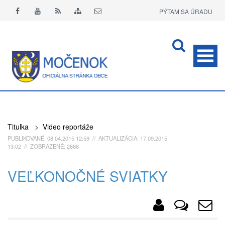
PÝTAM SA ÚRADU
APLIKÁCIA O+
Titulka
>
Video reportáže
PUBLIKOVANÉ: 08.04.2015 12:59 // AKTUALIZÁCIA: 17.09.2015
13:02 // ZOBRAZENÉ: 2686
VEĽKONOČNÉ SVIATKY