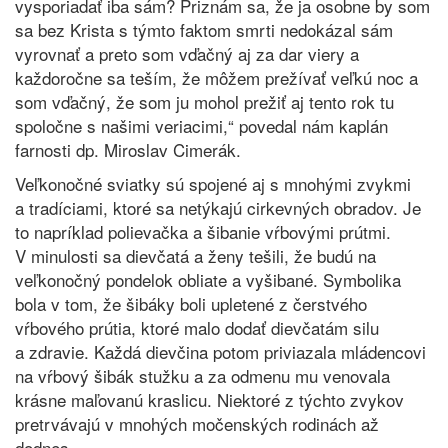
vysporiadať iba sám? Priznám sa, že ja osobne by som
sa bez Krista s týmto faktom smrti nedokázal sám
vyrovnať a preto som vďačný aj za dar viery a
každoročne sa teším, že môžem prežívať veľkú noc a
som vďačný, že som ju mohol prežiť aj tento rok tu
spoločne s našimi veriacimi,“ povedal nám kaplán
farnosti dp. Miroslav Cimerák.
Veľkonočné sviatky sú spojené aj s mnohými zvykmi
a tradíciami, ktoré sa netýkajú cirkevných obradov. Je
to napríklad polievačka a šibanie vŕbovými prútmi.
V minulosti sa dievčatá a ženy tešili, že budú na
veľkonočný pondelok obliate a vyšibané. Symbolika
bola v tom, že šibáky boli upletené z čerstvého
vŕbového prútia, ktoré malo dodať dievčatám silu
a zdravie. Každá dievčina potom priviazala mládencovi
na vŕbový šibák stužku a za odmenu mu venovala
krásne maľovanú kraslicu. Niektoré z týchto zvykov
pretrvávajú v mnohých močenských rodinách až
dodnes.