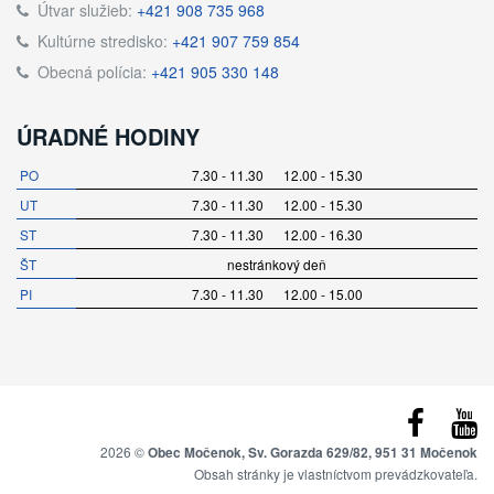
Útvar služieb:
+421 908 735 968
Kultúrne stredisko:
+421 907 759 854
Obecná polícia:
+421 905 330 148
ÚRADNÉ HODINY
PO
7.30 - 11.30 12.00 - 15.30
UT
7.30 - 11.30 12.00 - 15.30
ST
7.30 - 11.30 12.00 - 16.30
ŠT
nestránkový deň
PI
7.30 - 11.30 12.00 - 15.00
2026 ©
Obec Močenok, Sv. Gorazda 629/82, 951 31 Močenok
Obsah stránky je vlastníctvom prevádzkovateľa.