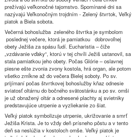
prežívajú veľkonočné tajomstvo. Spomínané dni sa
nazývajú Veľkonočným trojdním - Zelený štvrtok, Veľký
piatok a Biela sobota.
Večerná bohoslužba zeleného štvrtka je symbolom
poslednej večere, ktorá je pamiatkou dobrovoľnej
obety Ježiša za spásu ľudí. Eucharistia – čiže
„vzdávanie vďaky“, ktorú v tej chvíli Ježiš ustanovil, sa
stala pamiatkou jeho obety. Počas Glórie – oslavnej
piesne ešte zvonia zvony kostola, hrá organ, ale potom
všetko zmĺkne až do večera Bielej soboty. Po sv.
prijímaní počas štvrtkovej bohoslužby kňaz odnesie
sviatosť oltárnu do bočného svätostánku a po sv. omši
je už obnažený oltár a odnesené plachty aj svietniky
predstavujúce utrpenie a vyzliekanie zo šiat.
Veľký piatok symbolizuje utrpenie, ukrižovanie a smrť
Ježiša Krista. Je to vždy deň prísneho pôstu a v tento
deň sa neslúžia v kostoloch omše. Veľký piatok je