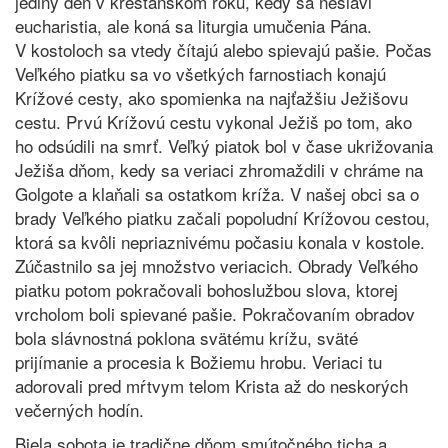
jediný deň v kresťanskom roku, kedy sa neslávi
eucharistia, ale koná sa liturgia umučenia Pána.
V kostoloch sa vtedy čítajú alebo spievajú pašie. Počas
Veľkého piatku sa vo všetkých farnostiach konajú
Krížové cesty, ako spomienka na najťažšiu Ježišovu
cestu. Prvú Krížovú cestu vykonal Ježiš po tom, ako
ho odsúdili na smrť. Veľký piatok bol v čase ukrižovania
Ježiša dňom, kedy sa veriaci zhromaždili v chráme na
Golgote a klaňali sa ostatkom kríža. V našej obci sa o
brady Veľkého piatku začali popoludní Krížovou cestou,
ktorá sa kvôli nepriaznivému počasiu konala v kostole.
Zúčastnilo sa jej množstvo veriacich. Obrady Veľkého
piatku potom pokračovali bohoslužbou slova, ktorej
vrcholom boli spievané pašie. Pokračovaním obradov
bola slávnostná poklona svätému krížu, sväté
prijímanie a procesia k Božiemu hrobu. Veriaci tu
adorovali pred mŕtvym telom Krista až do neskorých
večerných hodín.
Biela sobota je tradične dňom smútočného ticha a