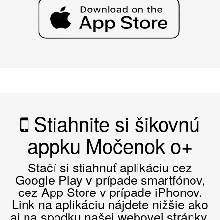
Stiahnite si šikovnú
appku Močenok o+
Stačí si stiahnuť aplikáciu cez
Google Play v prípade smartfónov,
cez App Store v prípade iPhonov.
Link na aplikáciu nájdete nižšie ako
aj na spodku našej webovej stránky.