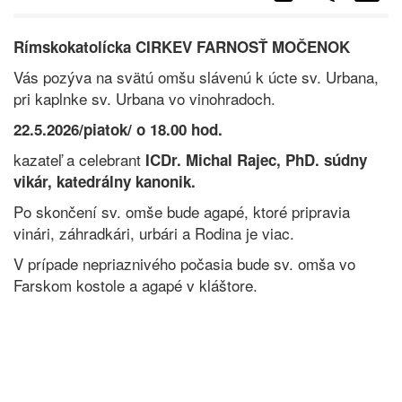
Rímskokatolícka CIRKEV
FARNOSŤ MOČENOK
Vás pozýva na svätú omšu slávenú k úcte sv. Urbana,
pri kaplnke sv. Urbana vo vinohradoch.
22.5.2026/piatok/
o 18.00 hod.
kazateľ a celebrant
ICDr. Michal Rajec, PhD.
súdny
vikár, katedrálny kanonik.
Po skončení sv. omše bude agapé, ktoré pripravia
vinári, záhradkári, urbári a Rodina je viac.
V prípade nepriaznivého počasia bude sv. omša vo
Farskom kostole a agapé v kláštore.