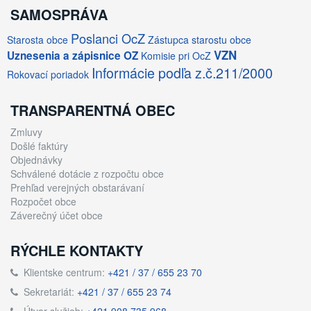
SAMOSPRÁVA
Poslanci OcZ
Starosta obce
Zástupca starostu obce
VZN
Uznesenia a zápisnice OZ
Komisie pri OcZ
Informácie podľa z.č.211/2000
Rokovací poriadok
TRANSPARENTNÁ OBEC
Zmluvy
Došlé faktúry
Objednávky
Schválené dotácie z rozpočtu obce
Prehľad verejných obstarávaní
Rozpočet obce
Záverečný účet obce
RÝCHLE KONTAKTY
Klientske centrum:
+421 / 37 / 655 23 70
Sekretariát:
+421 / 37 / 655 23 74
Útvar služieb:
+421 908 735 968