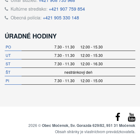
Kultúrne stredisko:
+421 907 759 854
Obecná polícia:
+421 905 330 148
ÚRADNÉ HODINY
PO
7.30 - 11.30 12.00 - 15.30
UT
7.30 - 11.30 12.00 - 15.30
ST
7.30 - 11.30 12.00 - 16.30
ŠT
nestránkový deň
PI
7.30 - 11.30 12.00 - 15.00
2026 ©
Obec Močenok, Sv. Gorazda 629/82, 951 31 Močenok
Obsah stránky je vlastníctvom prevádzkovateľa.