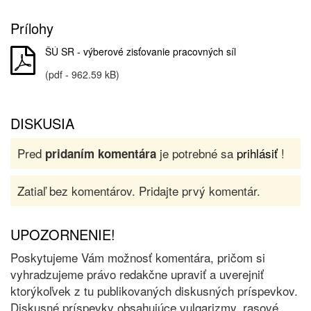
Prílohy
ŠÚ SR - výberové zisťovanie pracovných síl
(pdf - 962.59 kB)
DISKUSIA
Pred
je potrebné sa
prihlásiť
!
pridaním komentára
Zatiaľ bez komentárov. Pridajte prvý komentár.
UPOZORNENIE!
Poskytujeme Vám možnosť komentára, pričom si
vyhradzujeme právo redakčne upraviť a uverejniť
ktorýkoľvek z tu publikovaných diskusných príspevkov.
Diskusné príspevky obsahujúce vulgarizmy, rasové