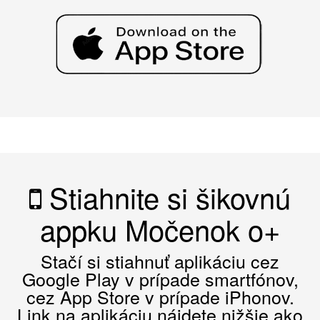
Stiahnite si šikovnú
appku Močenok o+
Stačí si stiahnuť aplikáciu cez
Google Play v prípade smartfónov,
cez App Store v prípade iPhonov.
Link na aplikáciu nájdete nižšie ako