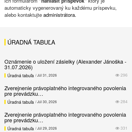
ich formulárom
ktorý je
"nahlásiť príspevok"
automaticky vygenerovaný ku každému príspevku,
alebo kontaktujte
administrátora.
ÚRADNÁ TABUĽA
Oznámenie o uložení zásielky (Alexander Jánoška -
31.07.2026)
296
Úradná tabuľa
/ Júl 31, 2026
Zverejnenie právoplatného integrovaného povolenia
pre prevádzku…
284
Úradná tabuľa
/ Júl 30, 2026
Zverejnenie právoplatného integrovaného povolenia
pre prevádzku…
331
Úradná tabuľa
/ Júl 29, 2026