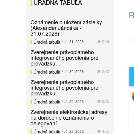
ÚRADNÁ TABUĽA
R
Oznámenie o uložení zásielky
(Alexander Jánoška -
31.07.2026)
294
Úradná tabuľa
/ Júl 31, 2026
Zverejnenie právoplatného
integrovaného povolenia pre
prevádzku…
280
Úradná tabuľa
/ Júl 30, 2026
Zverejnenie právoplatného
integrovaného povolenia pre
prevádzku…
325
Úradná tabuľa
/ Júl 29, 2026
Zverejnenie elektronickej adresy
na doručenie oznámenia o
delegovaní…
465
Úradná tabuľa
/ Júl 22, 2026