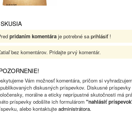
ISKUSIA
Pred
je potrebné sa
prihlásiť
!
pridaním komentára
atiaľ bez komentárov. Pridajte prvý komentár.
POZORNENIE!
skytujeme Vám možnosť komentára, pričom si vyhradzujeme 
 publikovaných diskusných príspevkov. Diskusné príspevky 
oločensky, morálne a eticky neprípustné skutočnosti má prá
kéto príspevky odošlite ich formulárom
"nahlásiť príspevok
íspevku, alebo kontaktujte
administrátora.