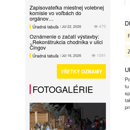
Zapisovateľka miestnej volebnej
komisie vo voľbách do
orgánov…
D
470
Úradná tabuľa
/ Júl 22, 2026
Oznámenie o začatí výstavby:
,,Rekonštrukcia chodníka v ulici
Čingov
Z
1091
Úradná tabuľa
/ Júl 16, 2026
U
VŠETKY OZNAMY
Po
tu
FOTOGALÉRIE
sp
ta
pr