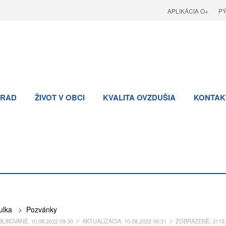
APLIKÁCIA O+
P
RAD
ŽIVOT V OBCI
KVALITA OVZDUŠIA
KONTAK
ulka
>
Pozvánky
LIKOVANÉ: 10.08.2022 09:30 // AKTUALIZÁCIA: 10.08.2022 09:31 // ZOBRAZENÉ: 3113