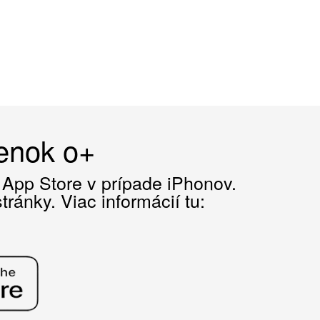
čenok o+
z App Store v prípade iPhonov.
ránky. Viac informácií tu: