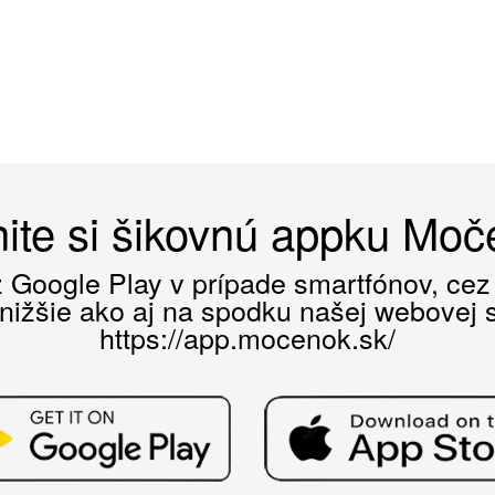
ite si šikovnú appku Mo
ez Google Play v prípade smartfónov, ce
 nižšie ako aj na spodku našej webovej st
https://app.mocenok.sk/