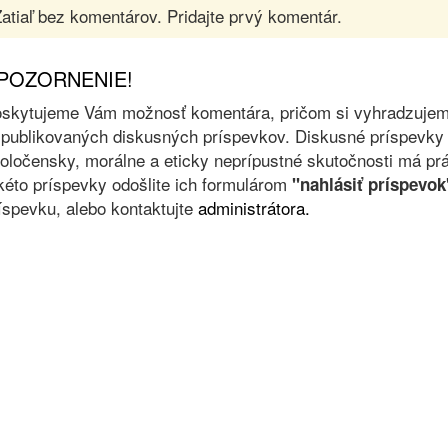
atiaľ bez komentárov. Pridajte prvý komentár.
POZORNENIE!
skytujeme Vám možnosť komentára, pričom si vyhradzujeme 
 publikovaných diskusných príspevkov. Diskusné príspevky 
oločensky, morálne a eticky neprípustné skutočnosti má prá
kéto príspevky odošlite ich formulárom
"nahlásiť príspevok
íspevku, alebo kontaktujte
administrátora.