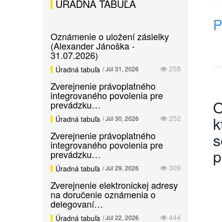
ÚRADNÁ TABUĽA
P
Oznámenie o uložení zásielky
(Alexander Jánoška -
31.07.2026)
258
Úradná tabuľa
/ Júl 31, 2026
Zverejnenie právoplatného
integrovaného povolenia pre
O
prevádzku…
252
k
Úradná tabuľa
/ Júl 30, 2026
Zverejnenie právoplatného
s
integrovaného povolenia pre
p
prevádzku…
309
Úradná tabuľa
/ Júl 29, 2026
Zverejnenie elektronickej adresy
na doručenie oznámenia o
delegovaní…
444
Úradná tabuľa
/ Júl 22, 2026