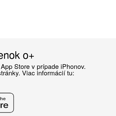
čenok o+
z App Store v prípade iPhonov.
ránky. Viac informácií tu: