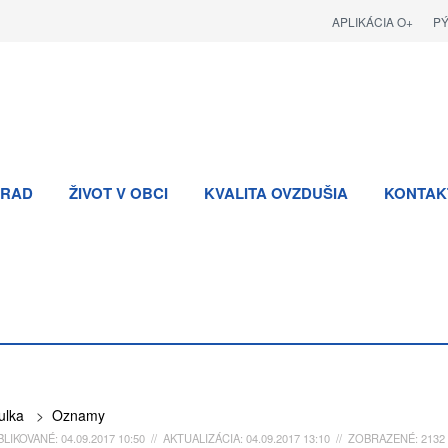
APLIKÁCIA O+
P
RAD
ŽIVOT V OBCI
KVALITA OVZDUŠIA
KONTAK
ulka
>
Oznamy
LIKOVANÉ: 04.09.2017 10:50 // AKTUALIZÁCIA: 04.09.2017 13:10 // ZOBRAZENÉ: 2132