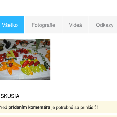
Všetko
Fotografie
Videá
Odkazy
ISKUSIA
Pred
je potrebné sa
prihlásiť
!
pridaním komentára