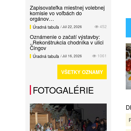
Zapisovateľka miestnej volebnej
komisie vo voľbách do
orgánov…
452
Úradná tabuľa
/ Júl 22, 2026
Oznámenie o začatí výstavby:
,,Rekonštrukcia chodníka v ulici
Čingov
1061
Úradná tabuľa
/ Júl 16, 2026
VŠETKY OZNAMY
FOTOGALÉRIE
D