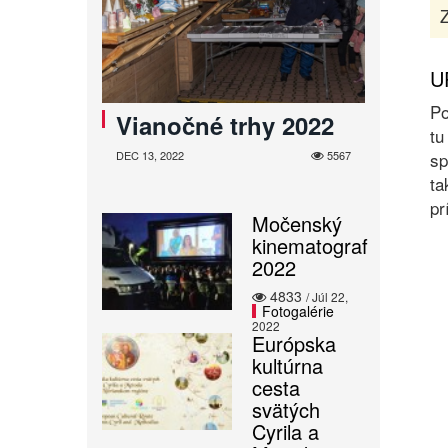
Z
U
Po
Vianočné trhy 2022
tu
DEC 13, 2022
5567
sp
ta
pr
Močenský
kinematograf
2022
4833
/ Júl 22,
Fotogalérie
2022
Európska
kultúrna
cesta
svätých
Cyrila a