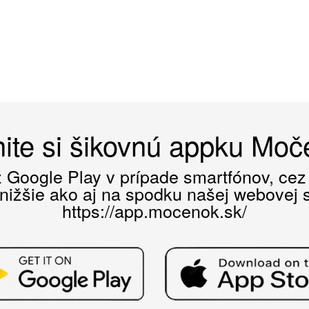
ite si šikovnú appku Mo
ez Google Play v prípade smartfónov, ce
 nižšie ako aj na spodku našej webovej st
https://app.mocenok.sk/