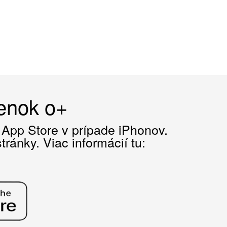
čenok o+
z App Store v prípade iPhonov.
ránky. Viac informácií tu: