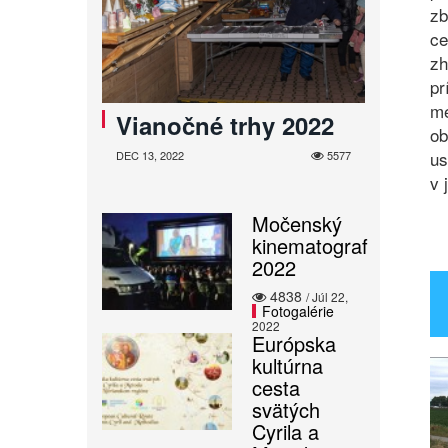
zb
ce
zh
pr
me
Vianočné trhy 2022
ob
us
DEC 13, 2022
5577
v 
Močenský
kinematograf
2022
4838
/ Júl 22,
Fotogalérie
2022
Európska
kultúrna
cesta
svätých
Cyrila a