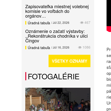
Zapisovateľka miestnej volebnej
komisie vo voľbách do
orgánov…
467
Úradná tabuľa
/ Júl 22, 2026
Oznámenie o začatí výstavby:
,,Rekonštrukcia chodníka v ulici
Čingov
1086
Úradná tabuľa
/ Júl 16, 2026
Pr
se
VŠETKY OZNAMY
ra
sť
op
FOTOGALÉRIE
bi
mi
pá
ri
Ur
pr