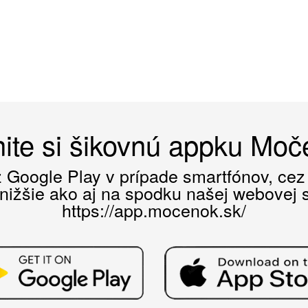
ite si šikovnú appku Mo
ez Google Play v prípade smartfónov, ce
 nižšie ako aj na spodku našej webovej st
https://app.mocenok.sk/