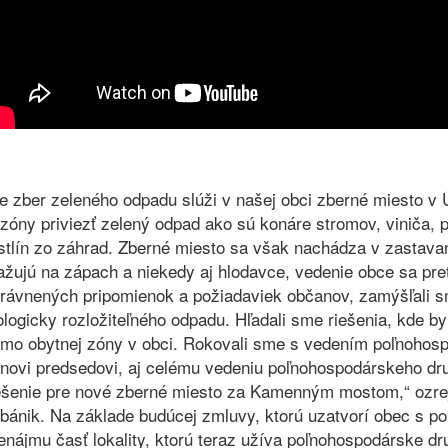
e zber zeleného odpadu slúži v našej obci zberné miesto v 
zóny priviezť zelený odpad ako sú konáre stromov, viniča, p
stlín zo záhrad. Zberné miesto sa však nachádza v zastava
ažujú na zápach a niekedy aj hlodavce, vedenie obce sa preto
rávnených pripomienok a požiadaviek občanov, zamýšľali s
ologicky rozložiteľného odpadu. Hľadali sme riešenia, kde 
mo obytnej zóny v obci. Rokovali sme s vedením poľnohosp
novi predsedovi, aj celému vedeniu poľnohospodárskeho dru
ešenie pre nové zberné miesto za Kamenným mostom,“ ozrej
bánik. Na základe budúcej zmluvy, ktorú uzatvorí obec s 
enájmu časť lokality, ktorú teraz užíva poľnohospodárske 