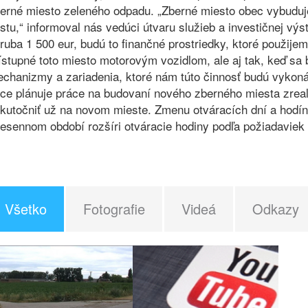
erné miesto zeleného odpadu. „Zberné miesto obec vybuduje
stu,“ informoval nás vedúci útvaru služieb a investičnej vý
ruba 1 500 eur, budú to finančné prostriedky, ktoré použije
ístupné toto miesto motorovým vozidlom, ale aj tak, keď sa 
chanizmy a zariadenia, ktoré nám túto činnosť budú vykonáv
ce plánuje práce na budovaní nového zberného miesta zreal
kutočniť už na novom mieste. Zmenu otváracích dní a hodín
jesennom období rozšíri otváracie hodiny podľa požiadaviek
Všetko
Fotografie
Videá
Odkazy