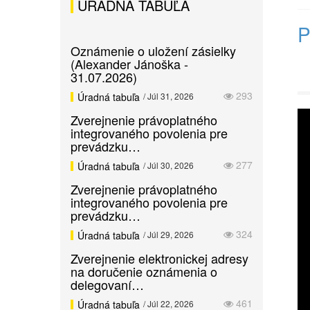
ÚRADNÁ TABUĽA
P
Oznámenie o uložení zásielky
(Alexander Jánoška -
31.07.2026)
293
Úradná tabuľa
/ Júl 31, 2026
Zverejnenie právoplatného
integrovaného povolenia pre
prevádzku…
277
Úradná tabuľa
/ Júl 30, 2026
Zverejnenie právoplatného
integrovaného povolenia pre
prevádzku…
324
Úradná tabuľa
/ Júl 29, 2026
Zverejnenie elektronickej adresy
na doručenie oznámenia o
delegovaní…
461
Úradná tabuľa
/ Júl 22, 2026