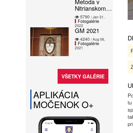
Metoda v
Nitrianskom…
5790
/ Jan 31,
Fotogalérie
2022
GM 2021
D
4240
/ Aug 06,
Fotogalérie
2021
Z
VŠETKY GALÉRIE
U
APLIKÁCIA
Po
MOČENOK O+
tu
sp
ta
pr