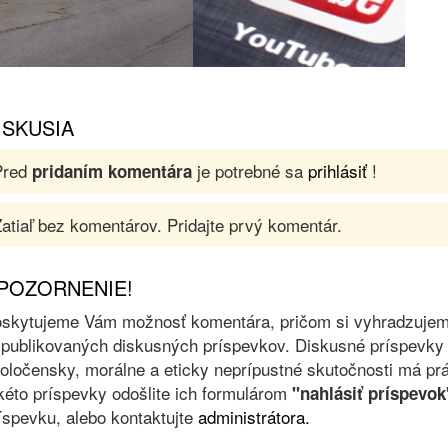
ISKUSIA
Pred
je potrebné sa
prihlásiť
!
pridaním komentára
atiaľ bez komentárov. Pridajte prvý komentár.
POZORNENIE!
skytujeme Vám možnosť komentára, pričom si vyhradzujeme 
 publikovaných diskusných príspevkov. Diskusné príspevky 
oločensky, morálne a eticky neprípustné skutočnosti má prá
kéto príspevky odošlite ich formulárom
"nahlásiť príspevok
íspevku, alebo kontaktujte
administrátora.