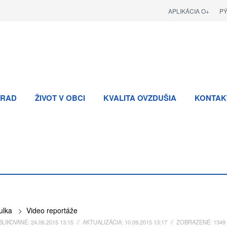
APLIKÁCIA O+
P
RAD
ŽIVOT V OBCI
KVALITA OVZDUŠIA
KONTAK
ulka
>
Video reportáže
LIKOVANÉ: 24.06.2015 13:15 // AKTUALIZÁCIA: 10.09.2015 13:17 // ZOBRAZENÉ: 1349