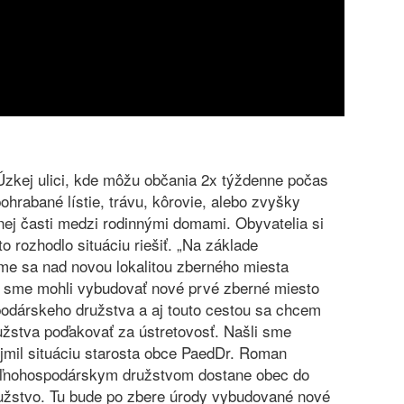
Úzkej ulici, kde môžu občania 2x týždenne počas
ohrabané lístie, trávu, kôrovie, alebo zvyšky
nej časti medzi rodinnými domami. Obyvatelia si
 rozhodlo situáciu riešiť. „Na základe
me sa nad novou lokalitou zberného miesta
by sme mohli vybudovať nové prvé zberné miesto
odárskeho družstva a aj touto cestou sa chcem
žstva poďakovať za ústretovosť. Našli sme
mil situáciu starosta obce PaedDr. Roman
poľnohospodárskym družstvom dostane obec do
družstvo. Tu bude po zbere úrody vybudované nové