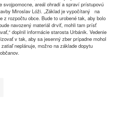
 svojpomocne, areál ohradí a spraví prístupovú
stavby Miroslav Lóži. „Základ je vypočítaný na
me z rozpočtu obce. Bude to urobené tak, aby bolo
bude navozený materiál drviť, mohli tam prísť
ať,“ doplnil informácie starosta Urbánik. Vedenie
izovať v tak, aby sa jesenný zber prípadne mohol
 zatiaľ neplánuje, možno na základe dopytu
 občanov.