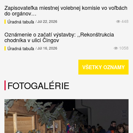
Zapisovateľka miestnej volebnej komisie vo voľbách
do orgánov…
448
Úradná tabuľa
/ Júl 22, 2026
Oznámenie o začatí výstavby: ,,Rekonštrukcia
chodníka v ulici Čingov
1058
Úradná tabuľa
/ Júl 16, 2026
VŠETKY OZNAMY
FOTOGALÉRIE