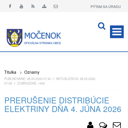
PÝTAM SA ÚRADU
APLIKÁCIA O+
Titulka
>
Oznamy
PUBLIKOVANÉ: 28.05.2026 07:30 // AKTUALIZÁCIA: 28.05.2026
07:59 // ZOBRAZENÉ: 1430
PRERUŠENIE DISTRIBÚCIE
ELEKTRINY DŇA 4. JÚNA 2026