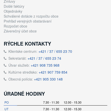
Zmluvy
Došlé faktúry
Objednávky
Schválené dotácie z rozpočtu obce
Prehľad verejných obstarávaní
Rozpočet obce
Záverečný účet obce
RÝCHLE KONTAKTY
Klientske centrum:
+421 / 37 / 655 23 70
Sekretariát:
+421 / 37 / 655 23 74
Útvar služieb:
+421 908 735 968
Kultúrne stredisko:
+421 907 759 854
Obecná polícia:
+421 905 330 148
ÚRADNÉ HODINY
PO
7.30 - 11.30 12.00 - 15.30
UT
7.30 - 11.30 12.00 - 15.30