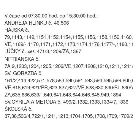
V čase od 07:30:00 hod. do 15:30:00 hod.:
ANDREJA HLINKU č. 46,506
HÁJSKA č.
79,1143,1149,1151,1152,1154,1155,1156,1158,1159,1160
VE,1169/-,1170,1171,1172,1173,1174,1176,1177/-,1180,1
LÚČKY č.
471/3,1209/ZA,1367
465,
NITRIANSKA č.
7A,9,1203,1204,1205,1206/VE,1207,1208,1210,1211,1211
SV. GORAZDA č.
161/2,414,422,571,578,583,590,591,593,594,595,599,600
VE,618,619,621/PR,623,627,627/VE,628,630,630/BL,630/
ZA,635,636,639/-,640,641,643,644,646,648,949,1894
SV.CYRILA A METODA č. 499/2,1332,1333,1334/7,1336
ŠKOLSKÁ č.
37,38,596/4,722/1,1211,1213,1704,1705,1708,1709,1709