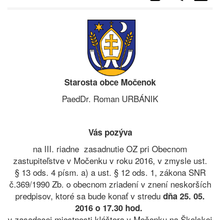
Starosta obce Močenok
PaedDr. Roman URBÁNIK
Vás pozýva
na III. riadne zasadnutie OZ pri Obecnom
zastupiteľstve v Močenku v roku 2016, v zmysle ust.
§ 13 ods. 4 písm. a) a ust. § 12 ods. 1, zákona SNR
č.369/1990 Zb. o obecnom zriadení v znení neskorších
predpisov, ktoré sa bude konať v stredu
dňa 25. 05.
2016 o 17.30 hod.
v zasadacej miestnosti kláštora v Močenku na Školskej