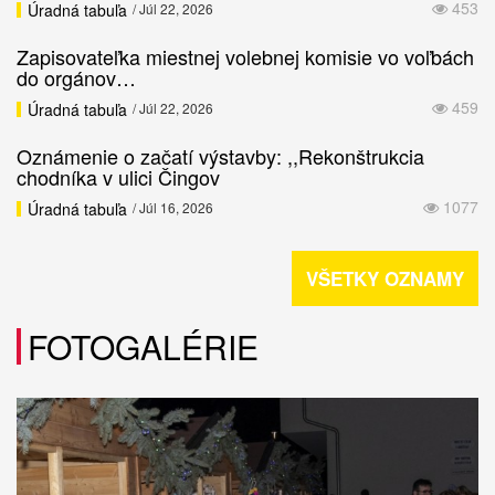
453
Úradná tabuľa
/ Júl 22, 2026
Zapisovateľka miestnej volebnej komisie vo voľbách
do orgánov…
459
Úradná tabuľa
/ Júl 22, 2026
Oznámenie o začatí výstavby: ,,Rekonštrukcia
chodníka v ulici Čingov
1077
Úradná tabuľa
/ Júl 16, 2026
VŠETKY OZNAMY
FOTOGALÉRIE