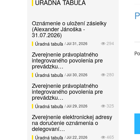
ÚRADNÁ TABUĽA
P
Oznámenie o uložení zásielky
(Alexander Jánoška -
31.07.2026)
294
Úradná tabuľa
/ Júl 31, 2026
Zverejnenie právoplatného
Po
integrovaného povolenia pre
prevádzku…
280
Úradná tabuľa
/ Júl 30, 2026
Zverejnenie právoplatného
integrovaného povolenia pre
prevádzku…
325
Úradná tabuľa
/ Júl 29, 2026
Zverejnenie elektronickej adresy
na doručenie oznámenia o
delegovaní…
465
Úradná tabuľa
/ Júl 22, 2026