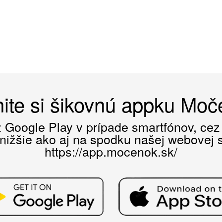
ite si šikovnú appku Mo
ez Google Play v prípade smartfónov, ce
 nižšie ako aj na spodku našej webovej st
https://app.mocenok.sk/