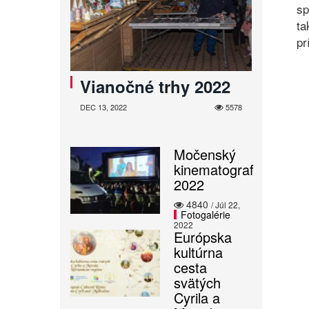
sp
ta
pr
Vianočné trhy 2022
DEC 13, 2022
5578
Močenský
kinematograf
2022
4840
/ Júl 22,
Fotogalérie
2022
Európska
kultúrna
cesta
svätých
Cyrila a