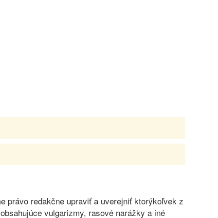
právo redakčne upraviť a uverejniť ktorýkoľvek z
obsahujúce vulgarizmy, rasové narážky a iné