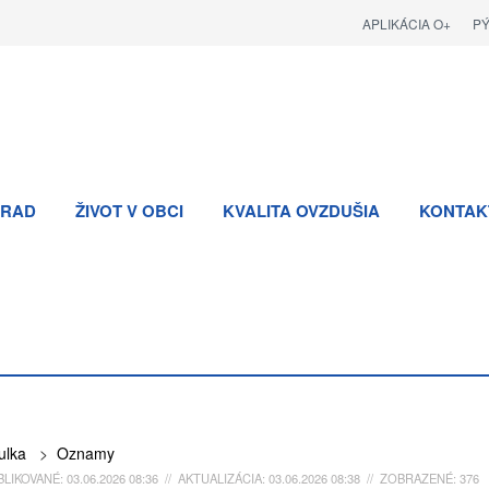
APLIKÁCIA O+
P
RAD
ŽIVOT V OBCI
KVALITA OVZDUŠIA
KONTAK
ulka
>
Oznamy
LIKOVANÉ: 03.06.2026 08:36 // AKTUALIZÁCIA: 03.06.2026 08:38 // ZOBRAZENÉ: 376