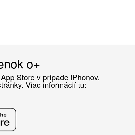
čenok o+
z App Store v prípade iPhonov.
ránky. Viac informácií tu: