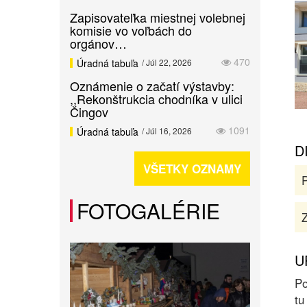
Zapisovateľka miestnej volebnej
komisie vo voľbách do
orgánov…
470
Úradná tabuľa
/ Júl 22, 2026
Oznámenie o začatí výstavby:
,,Rekonštrukcia chodníka v ulici
Čingov
1091
Úradná tabuľa
/ Júl 16, 2026
D
VŠETKY OZNAMY
FOTOGALÉRIE
Z
U
Po
tu