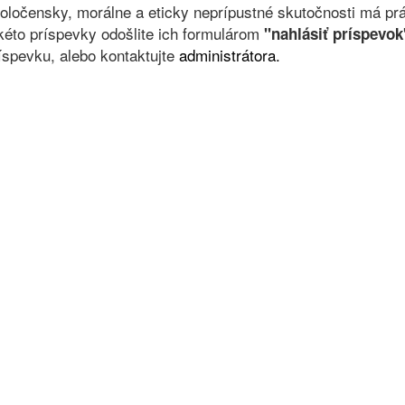
oločensky, morálne a eticky neprípustné skutočnosti má prá
kéto príspevky odošlite ich formulárom
"nahlásiť príspevok
íspevku, alebo kontaktujte
administrátora.