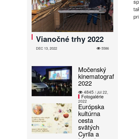
sp
ta
pr
Vianočné trhy 2022
DEC 13, 2022
5586
Močenský
kinematograf
2022
4845
/ Júl 22,
Fotogalérie
2022
Európska
kultúrna
cesta
svätých
Cyrila a