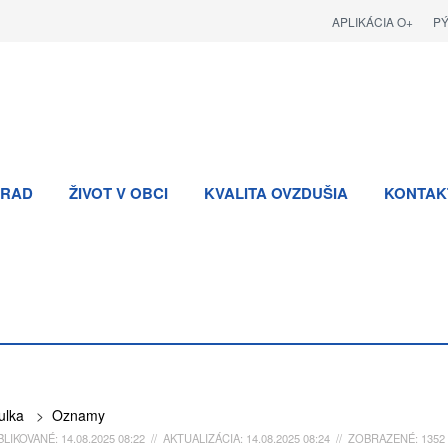
APLIKÁCIA O+
P
RAD
ŽIVOT V OBCI
KVALITA OVZDUŠIA
KONTAK
ulka
>
Oznamy
LIKOVANÉ: 14.08.2025 08:22 // AKTUALIZÁCIA: 14.08.2025 08:24 // ZOBRAZENÉ: 1352