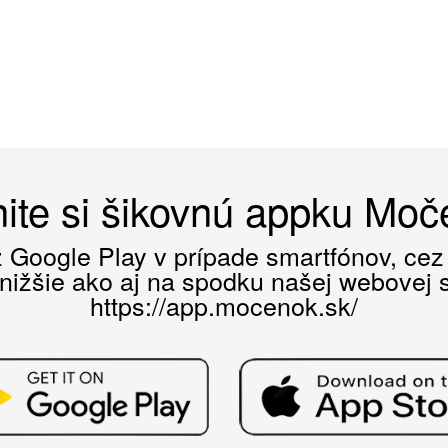
ite si šikovnú appku Mo
ez Google Play v prípade smartfónov, ce
 nižšie ako aj na spodku našej webovej st
https://app.mocenok.sk/