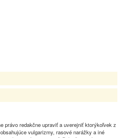
právo redakčne upraviť a uverejniť ktorýkoľvek z
obsahujúce vulgarizmy, rasové narážky a iné