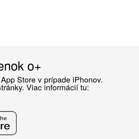
čenok o+
z App Store v prípade iPhonov.
ránky. Viac informácií tu: