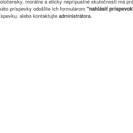
oločensky, morálne a eticky neprípustné skutočnosti má prá
kéto príspevky odošlite ich formulárom
"nahlásiť príspevok
íspevku, alebo kontaktujte
administrátora.