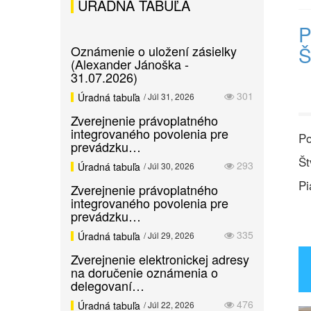
ÚRADNÁ TABUĽA
P
Š
Oznámenie o uložení zásielky
(Alexander Jánoška -
31.07.2026)
301
Úradná tabuľa
/ Júl 31, 2026
Zverejnenie právoplatného
integrovaného povolenia pre
Po
prevádzku…
Št
293
Úradná tabuľa
/ Júl 30, 2026
Pi
Zverejnenie právoplatného
integrovaného povolenia pre
prevádzku…
335
Úradná tabuľa
/ Júl 29, 2026
Zverejnenie elektronickej adresy
na doručenie oznámenia o
delegovaní…
476
Úradná tabuľa
/ Júl 22, 2026