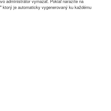
vo administrátor vymazať. Pokiaľ narazíte na
ktorý je automaticky vygenerovaný ku každému
"