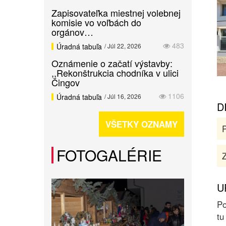
Zapisovateľka miestnej volebnej
komisie vo voľbách do
orgánov…
483
Úradná tabuľa
/ Júl 22, 2026
Oznámenie o začatí výstavby:
,,Rekonštrukcia chodníka v ulici
Čingov
1106
Úradná tabuľa
/ Júl 16, 2026
D
VŠETKY OZNAMY
FOTOGALÉRIE
Z
U
Po
tu