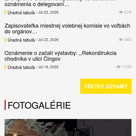
oznámenia o delegovaní…
476
Úradná tabuľa
/ Júl 22, 2026
Zapisovateľka miestnej volebnej komisie vo voľbách
do orgánov…
483
Úradná tabuľa
/ Júl 22, 2026
Oznámenie o začatí výstavby: ,,Rekonštrukcia
chodníka v ulici Čingov
1106
Úradná tabuľa
/ Júl 16, 2026
VŠETKY OZNAMY
FOTOGALÉRIE