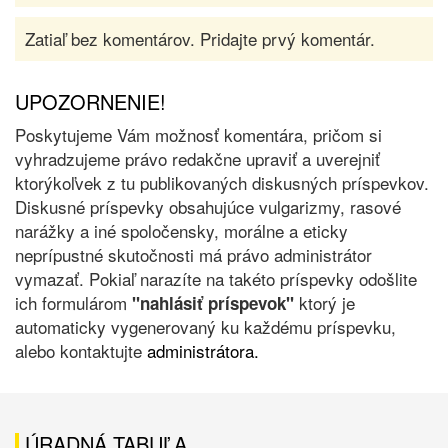
Zatiaľ bez komentárov. Pridajte prvý komentár.
UPOZORNENIE!
Poskytujeme Vám možnosť komentára, pričom si
vyhradzujeme právo redakčne upraviť a uverejniť
ktorýkoľvek z tu publikovaných diskusných príspevkov.
Diskusné príspevky obsahujúce vulgarizmy, rasové
narážky a iné spoločensky, morálne a eticky
neprípustné skutočnosti má právo administrátor
vymazať. Pokiaľ narazíte na takéto príspevky odošlite
ich formulárom
ktorý je
"nahlásiť príspevok"
automaticky vygenerovaný ku každému príspevku,
alebo kontaktujte
administrátora.
ÚRADNÁ TABUĽA