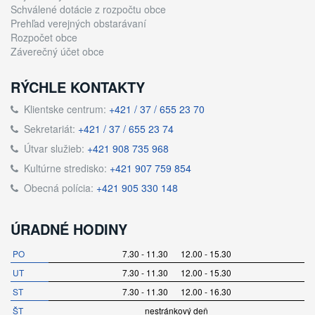
Schválené dotácie z rozpočtu obce
Prehľad verejných obstarávaní
Rozpočet obce
Záverečný účet obce
RÝCHLE KONTAKTY
Klientske centrum:
+421 / 37 / 655 23 70
Sekretariát:
+421 / 37 / 655 23 74
Útvar služieb:
+421 908 735 968
Kultúrne stredisko:
+421 907 759 854
Obecná polícia:
+421 905 330 148
ÚRADNÉ HODINY
PO
7.30 - 11.30 12.00 - 15.30
UT
7.30 - 11.30 12.00 - 15.30
ST
7.30 - 11.30 12.00 - 16.30
ŠT
nestránkový deň