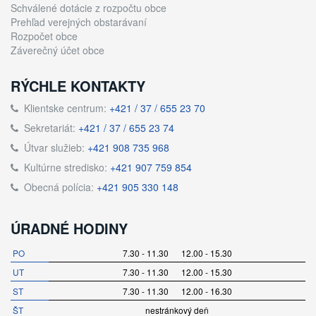
Schválené dotácie z rozpočtu obce
Prehľad verejných obstarávaní
Rozpočet obce
Záverečný účet obce
RÝCHLE KONTAKTY
Klientske centrum:
+421 / 37 / 655 23 70
Sekretariát:
+421 / 37 / 655 23 74
Útvar služieb:
+421 908 735 968
Kultúrne stredisko:
+421 907 759 854
Obecná polícia:
+421 905 330 148
ÚRADNÉ HODINY
PO
7.30 - 11.30 12.00 - 15.30
UT
7.30 - 11.30 12.00 - 15.30
ST
7.30 - 11.30 12.00 - 16.30
ŠT
nestránkový deň