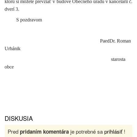
ktorú si môžete prevziať v budove Obecného úradu v kancelárii č.
dverí 3.
S pozdravom
PaedDr. Roman
Urbánik
starosta
obce
DISKUSIA
Pred
je potrebné sa
prihlásiť
!
pridaním komentára