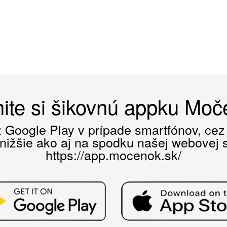
ite si šikovnú appku Mo
ez Google Play v prípade smartfónov, ce
 nižšie ako aj na spodku našej webovej st
https://app.mocenok.sk/