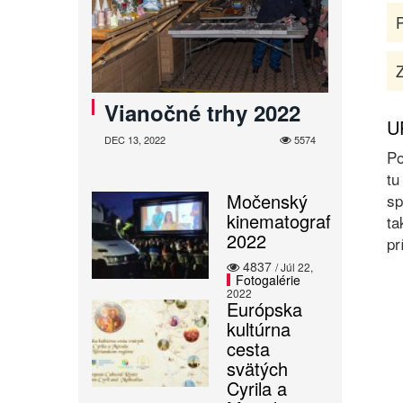
Z
Vianočné trhy 2022
U
DEC 13, 2022
5574
Po
tu
Močenský
sp
kinematograf
ta
2022
pr
4837
/ Júl 22,
Fotogalérie
2022
Európska
kultúrna
cesta
svätých
Cyrila a