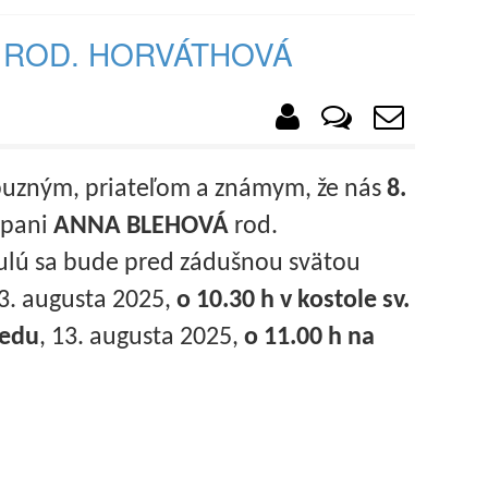
Á ROD. HORVÁTHOVÁ
uzným, priateľom a známym, že nás
8.
 pani
ANNA BLEHOVÁ
rod.
ulú sa bude pred zádušnou svätou
13. augusta 2025,
o 10.30 h v kostole sv.
redu
, 13. augusta 2025,
o 11.00 h na