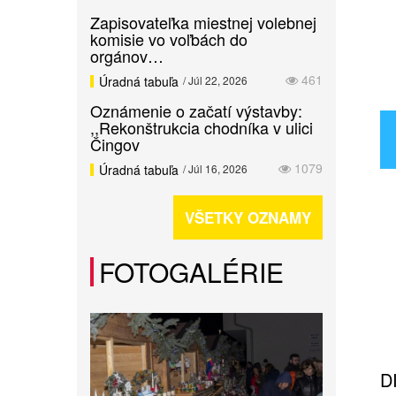
Zapisovateľka miestnej volebnej
komisie vo voľbách do
orgánov…
461
Úradná tabuľa
/ Júl 22, 2026
Oznámenie o začatí výstavby:
,,Rekonštrukcia chodníka v ulici
Čingov
1079
Úradná tabuľa
/ Júl 16, 2026
VŠETKY OZNAMY
FOTOGALÉRIE
D