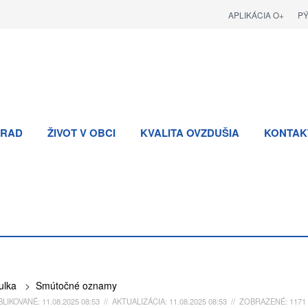
APLIKÁCIA O+
P
RAD
ŽIVOT V OBCI
KVALITA OVZDUŠIA
KONTAK
ulka
>
Smútočné oznamy
LIKOVANÉ: 11.08.2025 08:53 // AKTUALIZÁCIA: 11.08.2025 08:53 // ZOBRAZENÉ: 1171