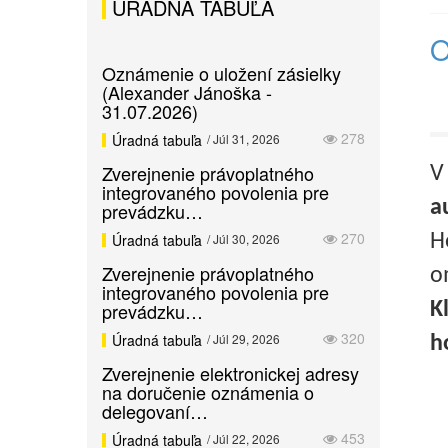
ÚRADNÁ TABUĽA
O
Oznámenie o uložení zásielky
(Alexander Jánoška -
31.07.2026)
278
Úradná tabuľa
/ Júl 31, 2026
Zverejnenie právoplatného
V
integrovaného povolenia pre
a
prevádzku…
270
Úradná tabuľa
/ Júl 30, 2026
H
Zverejnenie právoplatného
o
integrovaného povolenia pre
prevádzku…
K
320
Úradná tabuľa
/ Júl 29, 2026
h
Zverejnenie elektronickej adresy
na doručenie oznámenia o
delegovaní…
453
Úradná tabuľa
/ Júl 22, 2026