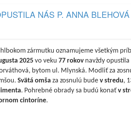
PUSTILA NÁS P. ANNA BLEHOV
 hlbokom zármutku oznamujeme všetkým príb
ugusta 2025
vo veku
77 rokov
navždy opustila
orváthová, bytom ul. Mlynská. Modliť za zosn
mšou.
Svätá omša
za zosnulú bude
v stredu
, 
limenta
. Pohrebné obrady sa budú konať
v st
ornom cintoríne
.