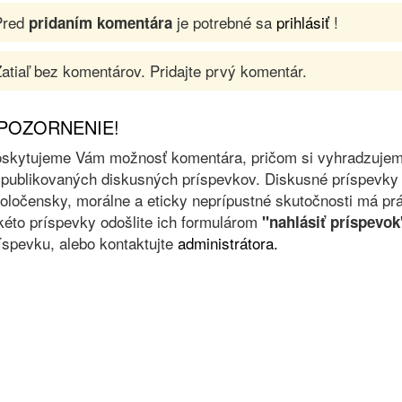
Pred
je potrebné sa
prihlásiť
!
pridaním komentára
atiaľ bez komentárov. Pridajte prvý komentár.
POZORNENIE!
skytujeme Vám možnosť komentára, pričom si vyhradzujeme 
 publikovaných diskusných príspevkov. Diskusné príspevky 
oločensky, morálne a eticky neprípustné skutočnosti má prá
kéto príspevky odošlite ich formulárom
"nahlásiť príspevok
íspevku, alebo kontaktujte
administrátora.