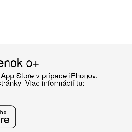
čenok o+
z App Store v prípade iPhonov.
ránky. Viac informácií tu: