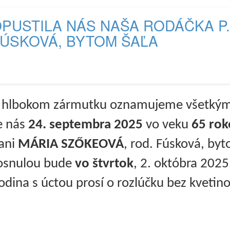
PUSTILA NÁS NAŠA RODÁČKA P.
ÚSKOVÁ, BYTOM ŠAĽA
 hlbokom zármutku oznamujeme všetkým
e nás
24. septembra 2025
vo veku
65 rok
Ő
ani
MÁRIA SZ
KEOVÁ
, rod. Fúsková, byt
osnulou bude
vo štvrtok
, 2. októbra 2025
odina s úctou prosí o rozlúčku bez kvetin