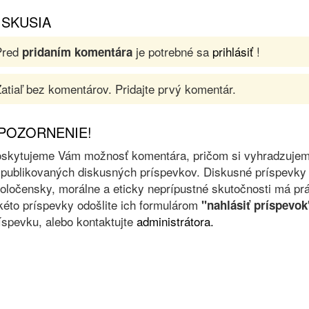
ISKUSIA
Pred
je potrebné sa
prihlásiť
!
pridaním komentára
atiaľ bez komentárov. Pridajte prvý komentár.
POZORNENIE!
skytujeme Vám možnosť komentára, pričom si vyhradzujeme 
 publikovaných diskusných príspevkov. Diskusné príspevky 
oločensky, morálne a eticky neprípustné skutočnosti má prá
kéto príspevky odošlite ich formulárom
"nahlásiť príspevok
íspevku, alebo kontaktujte
administrátora.