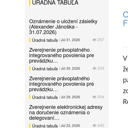
ÚRADNÁ TABUĽA
O
F
Oznámenie o uložení zásielky
(Alexander Jánoška -
31.07.2026)
257
Úradná tabuľa
/ Júl 31, 2026
Zverejnenie právoplatného
integrovaného povolenia pre
V
prevádzku…
243
Úradná tabuľa
/ Júl 30, 2026
ž
Zverejnenie právoplatného
p
integrovaného povolenia pre
prevádzku…
z
304
Úradná tabuľa
/ Júl 29, 2026
R
Zverejnenie elektronickej adresy
na doručenie oznámenia o
delegovaní…
440
Úradná tabuľa
/ Júl 22, 2026