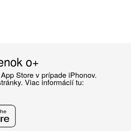
čenok o+
z App Store v prípade iPhonov.
ránky. Viac informácií tu: