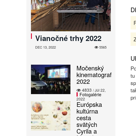
D
Vianočné trhy 2022
Z
DEC 13, 2022
5565
U
Močenský
Po
kinematograf
tu
2022
sp
ta
4833
/ Júl 22,
Fotogalérie
pr
2022
Európska
kultúrna
cesta
svätých
Cyrila a