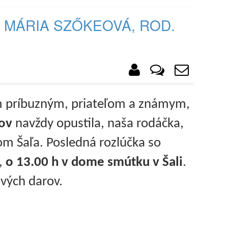
 MÁRIA SZŐKEOVÁ, ROD.
 príbuzným, priateľom a známym,
ov
navždy opustila, naša rodáčka,
om Šaľa. Posledná rozlúčka so
,
o 13.00 h
v dome smútku v Šali
.
ových darov.