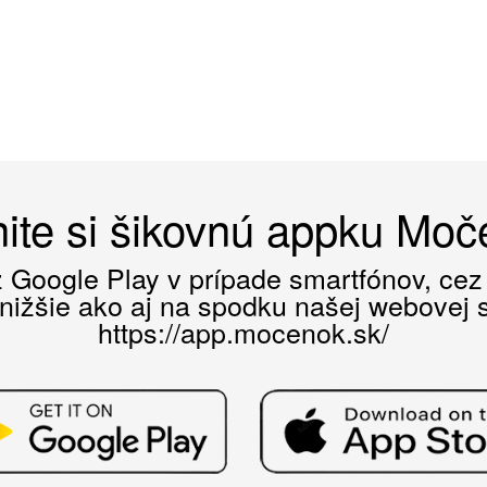
ite si šikovnú appku Mo
ez Google Play v prípade smartfónov, ce
 nižšie ako aj na spodku našej webovej st
https://app.mocenok.sk/