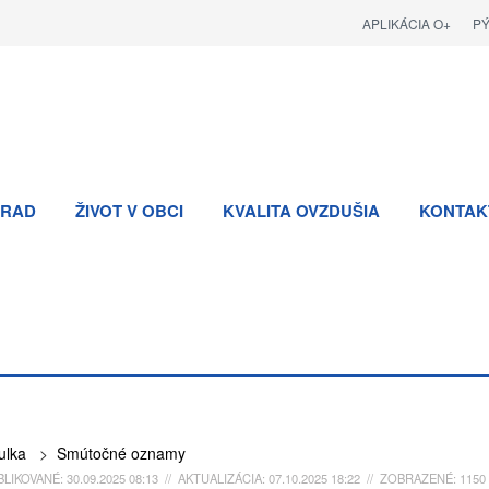
APLIKÁCIA O+
P
RAD
ŽIVOT V OBCI
KVALITA OVZDUŠIA
KONTAK
ulka
>
Smútočné oznamy
LIKOVANÉ: 30.09.2025 08:13 // AKTUALIZÁCIA: 07.10.2025 18:22 // ZOBRAZENÉ: 1150