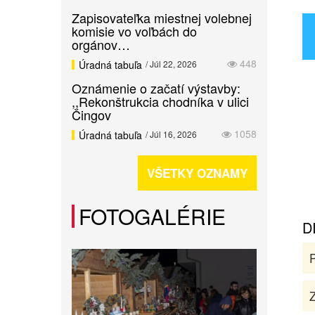
Zapisovateľka miestnej volebnej
komisie vo voľbách do
orgánov…
448
Úradná tabuľa
/ Júl 22, 2026
Oznámenie o začatí výstavby:
,,Rekonštrukcia chodníka v ulici
Čingov
1058
Úradná tabuľa
/ Júl 16, 2026
VŠETKY OZNAMY
FOTOGALÉRIE
D
Z