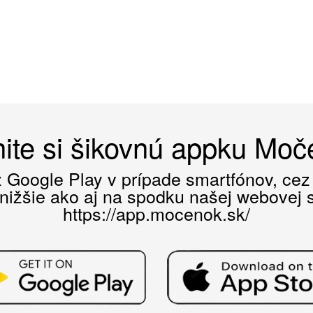
ite si šikovnú appku Mo
ez Google Play v prípade smartfónov, ce
 nižšie ako aj na spodku našej webovej st
https://app.mocenok.sk/