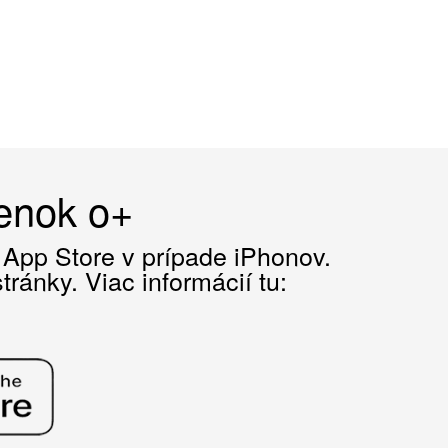
čenok o+
z App Store v prípade iPhonov.
ránky. Viac informácií tu: