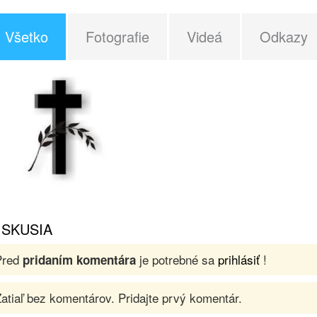
Všetko
Fotografie
Videá
Odkazy
ISKUSIA
Pred
je potrebné sa
prihlásiť
!
pridaním komentára
atiaľ bez komentárov. Pridajte prvý komentár.