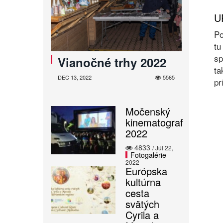
U
Po
tu
sp
Vianočné trhy 2022
ta
DEC 13, 2022
5565
pr
Močenský
kinematograf
2022
4833
/ Júl 22,
Fotogalérie
2022
Európska
kultúrna
cesta
svätých
Cyrila a