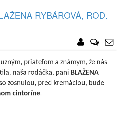
LAŽENA RYBÁROVÁ, ROD.
uzným, priateľom a známym, že nás
ila, naša rodáčka, pani
BLAŽENA
 so zosnulou, pred kremáciou, bude
nom cintoríne
.