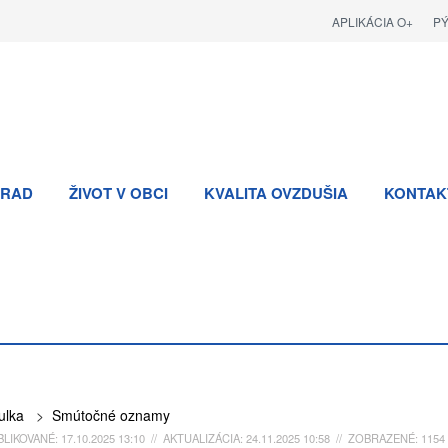
APLIKÁCIA O+
P
RAD
ŽIVOT V OBCI
KVALITA OVZDUŠIA
KONTAK
ulka
>
Smútočné oznamy
LIKOVANÉ: 17.10.2025 13:10 // AKTUALIZÁCIA: 24.11.2025 10:58 // ZOBRAZENÉ: 1154