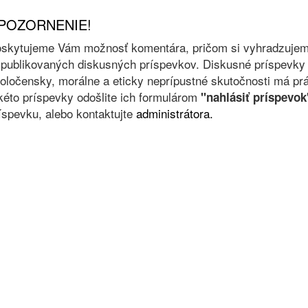
POZORNENIE!
skytujeme Vám možnosť komentára, pričom si vyhradzujeme 
 publikovaných diskusných príspevkov. Diskusné príspevky 
oločensky, morálne a eticky neprípustné skutočnosti má prá
kéto príspevky odošlite ich formulárom
"nahlásiť príspevok
íspevku, alebo kontaktujte
administrátora.