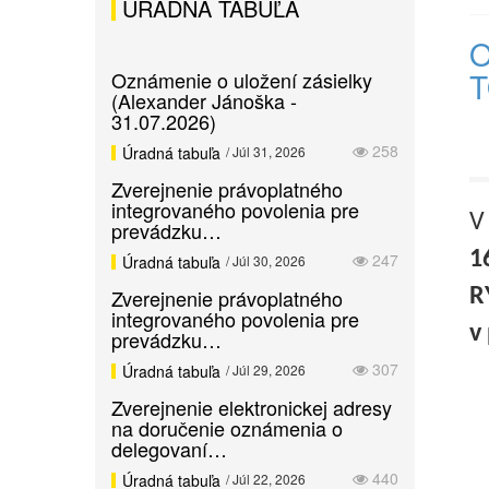
ÚRADNÁ TABUĽA
O
Oznámenie o uložení zásielky
(Alexander Jánoška -
31.07.2026)
258
Úradná tabuľa
/ Júl 31, 2026
Zverejnenie právoplatného
integrovaného povolenia pre
V
prevádzku…
1
247
Úradná tabuľa
/ Júl 30, 2026
Zverejnenie právoplatného
R
integrovaného povolenia pre
v
prevádzku…
307
Úradná tabuľa
/ Júl 29, 2026
Zverejnenie elektronickej adresy
na doručenie oznámenia o
delegovaní…
440
Úradná tabuľa
/ Júl 22, 2026