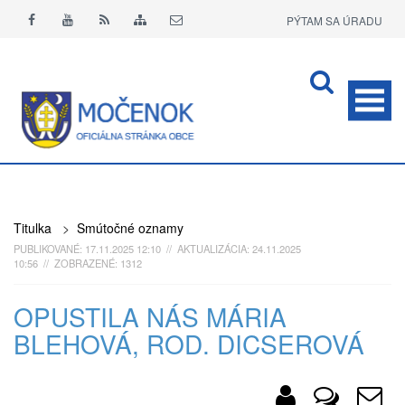
PÝTAM SA ÚRADU
APLIKÁCIA O+
Titulka
>
Smútočné oznamy
PUBLIKOVANÉ: 17.11.2025 12:10 // AKTUALIZÁCIA: 24.11.2025
10:56 // ZOBRAZENÉ: 1312
OPUSTILA NÁS MÁRIA
BLEHOVÁ, ROD. DICSEROVÁ