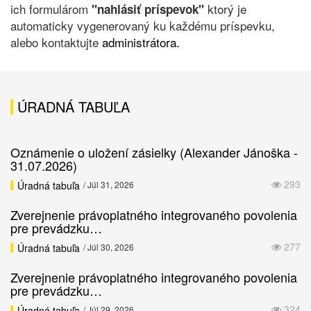
ich formulárom
ktorý je
"nahlásiť príspevok"
automaticky vygenerovaný ku každému príspevku,
alebo kontaktujte
administrátora.
ÚRADNÁ TABUĽA
Oznámenie o uložení zásielky (Alexander Jánoška -
31.07.2026)
293
Úradná tabuľa
/ Júl 31, 2026
Zverejnenie právoplatného integrovaného povolenia
pre prevádzku…
277
Úradná tabuľa
/ Júl 30, 2026
Zverejnenie právoplatného integrovaného povolenia
pre prevádzku…
324
Úradná tabuľa
/ Júl 29, 2026