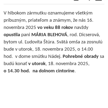
V hlbokom zármutku oznamujeme všetkým
príbuzným, priateľom a známym, že nás 16.
novembra 2025
vo
veku 88 rokov
navždy
opustila
pani
MÁRIA
BLEHOVÁ
, rod. Dicserová,
bytom ul. Ľudovíta Štúra. Svätá omša za zosnulú
bude v utorok, 18. novembra 2025, o 14.00
hod. v dome smútku Nádej.
Pohrebné obrady
sa
budú konať
v utorok
, 18. novembra 2025,
o 14.30 hod. na dolnom cintoríne
.