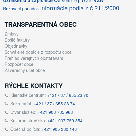
VZN
Uznesenia a zápisnice OZ
Komisie pri OcZ
Informácie podľa z.č.211/2000
Rokovací poriadok
TRANSPARENTNÁ OBEC
Zmluvy
Došlé faktúry
Objednávky
Schválené dotácie z rozpočtu obce
Prehľad verejných obstarávaní
Rozpočet obce
Záverečný účet obce
RÝCHLE KONTAKTY
Klientske centrum:
+421 / 37 / 655 23 70
Sekretariát:
+421 / 37 / 655 23 74
Útvar služieb:
+421 908 735 968
Kultúrne stredisko:
+421 907 759 854
Obecná polícia:
+421 905 330 148