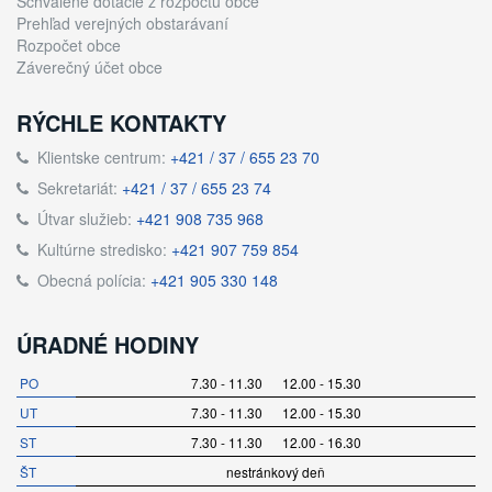
Schválené dotácie z rozpočtu obce
Prehľad verejných obstarávaní
Rozpočet obce
Záverečný účet obce
RÝCHLE KONTAKTY
Klientske centrum:
+421 / 37 / 655 23 70
Sekretariát:
+421 / 37 / 655 23 74
Útvar služieb:
+421 908 735 968
Kultúrne stredisko:
+421 907 759 854
Obecná polícia:
+421 905 330 148
ÚRADNÉ HODINY
PO
7.30 - 11.30 12.00 - 15.30
UT
7.30 - 11.30 12.00 - 15.30
ST
7.30 - 11.30 12.00 - 16.30
ŠT
nestránkový deň