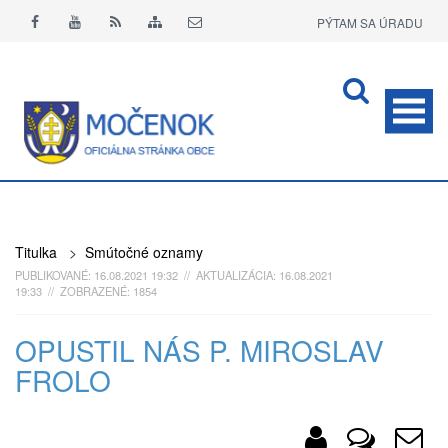
PÝTAM SA ÚRADU
APLIKÁCIA O+
Titulka
>
Smútočné oznamy
PUBLIKOVANÉ: 16.08.2021 19:32 // AKTUALIZÁCIA: 16.08.2021
19:33 // ZOBRAZENÉ: 1854
OPUSTIL NÁS P. MIROSLAV
FROLO