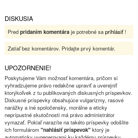
DISKUSIA
Pred
je potrebné sa
prihlásiť
!
pridaním komentára
Zatiaľ bez komentárov. Pridajte prvý komentár.
UPOZORNENIE!
Poskytujeme Vám možnosť komentára, pričom si
vyhradzujeme právo redakčne upraviť a uverejniť
ktorýkoľvek z tu publikovaných diskusných príspevkov.
Diskusné príspevky obsahujúce vulgarizmy, rasové
narážky a iné spoločensky, morálne a eticky
neprípustné skutočnosti má právo administrátor
vymazať. Pokiaľ narazíte na takéto príspevky odošlite
ich formulárom
ktorý je
"nahlásiť príspevok"
automaticky vygenerovaný ku každému príspevku,