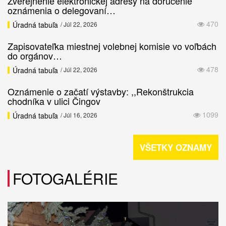
Zverejnenie elektronickej adresy na doručenie
oznámenia o delegovaní…
470
Úradná tabuľa
/ Júl 22, 2026
Zapisovateľka miestnej volebnej komisie vo voľbách
do orgánov…
478
Úradná tabuľa
/ Júl 22, 2026
Oznámenie o začatí výstavby: ,,Rekonštrukcia
chodníka v ulici Čingov
1099
Úradná tabuľa
/ Júl 16, 2026
VŠETKY OZNAMY
FOTOGALÉRIE