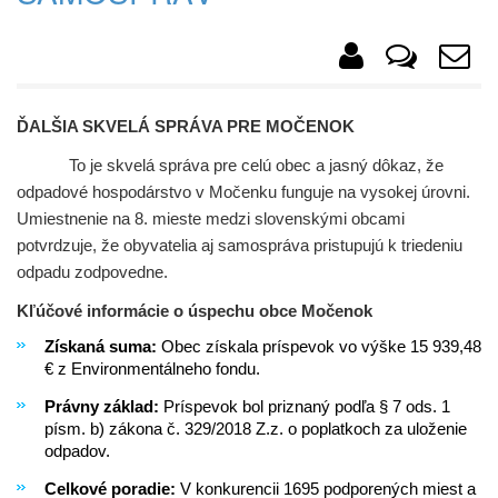
ĎALŠIA SKVELÁ SPRÁVA PRE MOČENOK
To je skvelá správa pre celú obec a jasný dôkaz, že
odpadové hospodárstvo v Močenku funguje na vysokej úrovni.
Umiestnenie na 8. mieste medzi slovenskými obcami
potvrdzuje, že obyvatelia aj samospráva pristupujú k triedeniu
odpadu zodpovedne.
Kľúčové informácie o úspechu obce Močenok
Získaná suma:
Obec získala príspevok vo výške 15 939,48
€ z Environmentálneho fondu.
Právny základ:
Príspevok bol priznaný podľa § 7 ods. 1
písm. b) zákona č. 329/2018 Z.z. o poplatkoch za uloženie
odpadov.
Celkové poradie:
V konkurencii 1695 podporených miest a