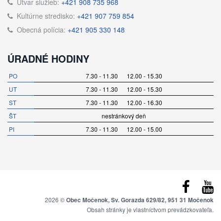
Útvar služieb:
+421 908 735 968
Kultúrne stredisko:
+421 907 759 854
Obecná polícia:
+421 905 330 148
ÚRADNÉ HODINY
PO
7.30 - 11.30 12.00 - 15.30
UT
7.30 - 11.30 12.00 - 15.30
ST
7.30 - 11.30 12.00 - 16.30
ŠT
nestránkový deň
PI
7.30 - 11.30 12.00 - 15.00
2026 ©
Obec Močenok, Sv. Gorazda 629/82, 951 31 Močenok
Obsah stránky je vlastníctvom prevádzkovateľa.